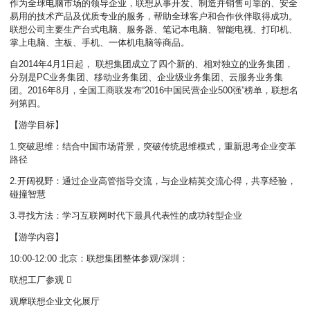
作为全球电脑市场的领导企业，联想从事开发、制造并销售可靠的、安全
易用的技术产品及优质专业的服务，帮助全球客户和合作伙伴取得成功。
联想公司主要生产台式电脑、服务器、笔记本电脑、智能电视、打印机、
掌上电脑、主板、手机、一体机电脑等商品。
自2014年4月1日起， 联想集团成立了四个新的、相对独立的业务集团，
分别是PC业务集团、移动业务集团、企业级业务集团、云服务业务集
团。2016年8月，全国工商联发布“2016中国民营企业500强”榜单，联想名
列第四。
【游学目标】
1.突破思维：结合中国市场背景，突破传统思维模式，重新思考企业变革
路径
2.开阔视野：通过企业高管指导交流，与企业精英交流心得，共享经验，
碰撞智慧
3.寻找方法：学习互联网时代下最具代表性的成功转型企业
【游学内容】
10:00-12:00 北京：联想集团整体参观/深圳：
联想工厂参观 
观摩联想企业文化展厅