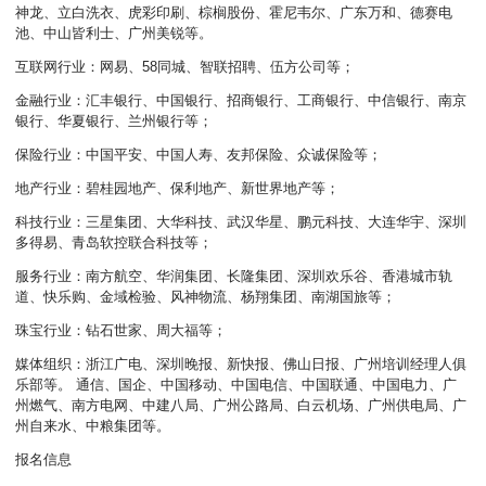
神龙、立白洗衣、虎彩印刷、棕榈股份、霍尼韦尔、广东万和、德赛电
池、中山皆利士、广州美锐等。
互联网行业：网易、58同城、智联招聘、伍方公司等；
金融行业：汇丰银行、中国银行、招商银行、工商银行、中信银行、南京
银行、华夏银行、兰州银行等；
保险行业：中国平安、中国人寿、友邦保险、众诚保险等；
地产行业：碧桂园地产、保利地产、新世界地产等；
科技行业：三星集团、大华科技、武汉华星、鹏元科技、大连华宇、深圳
多得易、青岛软控联合科技等；
服务行业：南方航空、华润集团、长隆集团、深圳欢乐谷、香港城市轨
道、快乐购、金域检验、风神物流、杨翔集团、南湖国旅等；
珠宝行业：钻石世家、周大福等；
媒体组织：浙江广电、深圳晚报、新快报、佛山日报、广州培训经理人俱
乐部等。 通信、国企、中国移动、中国电信、中国联通、中国电力、广
州燃气、南方电网、中建八局、广州公路局、白云机场、广州供电局、广
州自来水、中粮集团等。
报名信息