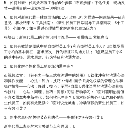
5、如何对新生代高效布置工作的5个步骤 布置步骤：下达任务—现场反
馈—说明目的—设立权限—说明想法
6、如何对新生代骨干绩效面谈的BEST攻略 行为描述—阐述结果—征询
意见—积极结束 & 工具指南：《新生代员工日常辅导工具指南表—6个工
具》 小组PK：如何通过心理辅导化解新生代职场压力？
模块四：新生代员工的个性识别与管理—— 引爆嗨点 紧抓痛点
1、如何有效辨别团队中的自燃型员工小Y和点燃型员工小X？ 自燃型员
工小Y的基本特征、需求层次、行为特征和沟通方法； 点燃型员工小X
的基本特征、需求层次、行为特征和沟通方法。
2、如何化解个性化员工的职场沟通冲突？
&
视频欣赏：《轻有力一招三式在沟通中的妙用》 软化冲突的沟通心法
和操作技能——心法：卸力，技巧：情绪+面子 淡化权威的管理心法和
操作技能——心法：降维，技巧：示弱+自黑 强化边界的沟通心法和操
作技能——心法：同理，技巧：同频+同理 行动学习： 面对聪明热情但
不喜欢照章办事新生代，如何软化冲突？ 面对娱乐热心但工作粗心的新
生代员工，如何有效激励？ 面对说走就走，冲动辞职的新生代员工，如
何有效引导？
3、新生代离职的关键节点和防范——事先预防|+有效引导 
新生代员工离职的六大关键节点和原因； 