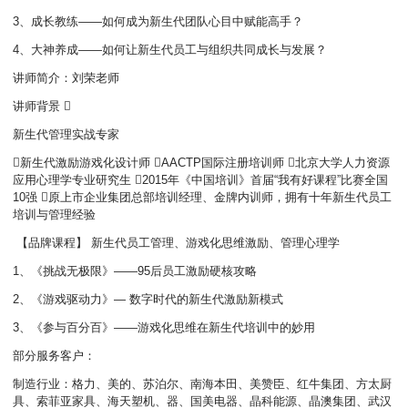
3、成长教练——如何成为新生代团队心目中赋能高手？
4、大神养成——如何让新生代员工与组织共同成长与发展？
讲师简介：刘荣老师
讲师背景 
新生代管理实战专家
新生代激励游戏化设计师 AACTP国际注册培训师 北京大学人力资源
应用心理学专业研究生 2015年《中国培训》首届“我有好课程”比赛全国
10强 原上市企业集团总部培训经理、金牌内训师，拥有十年新生代员工
培训与管理经验
【品牌课程】 新生代员工管理、游戏化思维激励、管理心理学
1、《挑战无极限》——95后员工激励硬核攻略
2、《游戏驱动力》— 数字时代的新生代激励新模式
3、《参与百分百》——游戏化思维在新生代培训中的妙用
部分服务客户：
制造行业：格力、美的、苏泊尔、南海本田、美赞臣、红牛集团、方太厨
具、索菲亚家具、海天塑机、器、国美电器、晶科能源、晶澳集团、武汉