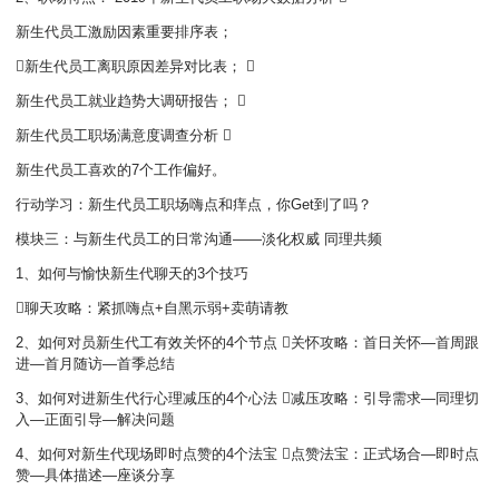
新生代员工激励因素重要排序表；
新生代员工离职原因差异对比表； 
新生代员工就业趋势大调研报告； 
新生代员工职场满意度调查分析 
新生代员工喜欢的7个工作偏好。
行动学习：新生代员工职场嗨点和痒点，你Get到了吗？
模块三：与新生代员工的日常沟通——淡化权威 同理共频
1、如何与愉快新生代聊天的3个技巧
聊天攻略：紧抓嗨点+自黑示弱+卖萌请教
2、如何对员新生代工有效关怀的4个节点 关怀攻略：首日关怀—首周跟
进—首月随访—首季总结
3、如何对进新生代行心理减压的4个心法 减压攻略：引导需求—同理切
入—正面引导—解决问题
4、如何对新生代现场即时点赞的4个法宝 点赞法宝：正式场合—即时点
赞—具体描述—座谈分享