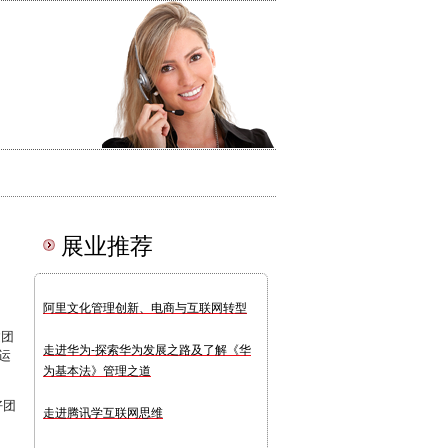
展业推荐
阿里文化管理创新、电商与互联网转型
建团
走进华为-探索华为发展之路及了解《华
运
为基本法》管理之道
好团
走进腾讯学互联网思维