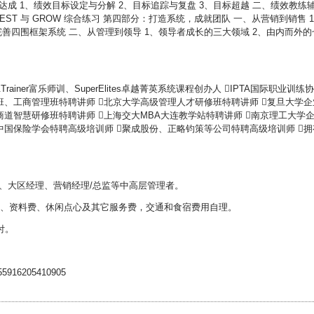
成 1、绩效目标设定与分解 2、目标追踪与复盘 3、目标超越 二、绩效教练
、BEST 与 GROW 综合练习 第四部分：打造系统，成就团队 一、从营销到销售 
完善四围框架系统 二、从管理到领导 1、领导者成长的三大领域 2、由内而外的
Trainer富乐师训、SuperElites卓越菁英系统课程创办人 IPTA国际职业训练
班、工商管理班特聘讲师 北京大学高级管理人才研修班特聘讲师 复旦大学企
商道智慧研修班特聘讲师 上海交大MBA大连教学站特聘讲师 南京理工大学
中国保险学会特聘高级培训师 聚成股份、正略钧策等公司特聘高级培训师 拥
、大区经理、营销经理/总监等中高层管理者。
学费、资料费、休闲点心及其它服务费，交通和食宿费用自理。
付。
6205410905