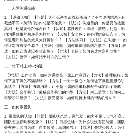
一、人际沟通技能
1. 【逻辑认知】 【问题】为什么谈着谈着就谈崩了？不同说法结果为何
截然不同？跨部门协作总是不如意？ 【认知】沟通目的：你是要他接受
真相，还是要他跟你合作？ 【认知】感性理性：道理，情感，利益，影
响沟通效果的顺序是怎样的？ 【认知】安全感：在心理防御状态下，为
何道理和利益的效果大打折扣？ 2.
【方法练习】 【方法】在沟通中，如
何让对方有安全感？ 【方法】倾听：如何锻炼倾听的习惯？ 【方法】表
达：如何让表达没有攻击性？ 【方法】表扬：如何表达肯定和欣赏？
【方法】批评：如何指出对方的过错？
二、对下对上对中沟通
【方法】工作动员：如何沟通提高下属工作意愿? 【方法】处理抱怨：如
何平复下属的不满情绪？ 【方法】一对一谈心：如何让下属愿意跟你讲
真话？ 【方法】协调沟通：让不是下属的同事积极配合你的四个策略
【方法】合作共识：促成合作共识的句型 【方法】对上请示：如何向上
司请示和建议？ 【方法】接受指示：如何对待上司的“错误”指令？
三、如何带团队
1. 带团队的认知 【问题】团队状态差，风气差，能力不足，士气不高，
团队怎么影响和改变？ 【认知】目标侵蚀：为什么说没有正能量，团队
会变差，各自为政，自由散漫，乌烟瘴气？ 【原理】关键少数人：为什