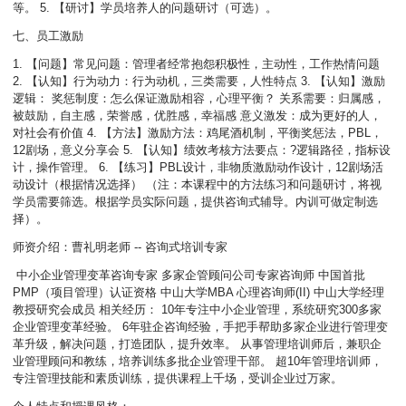
等。 5. 【研讨】学员培养人的问题研讨（可选）。
七、员工激励
1. 【问题】常见问题：管理者经常抱怨积极性，主动性，工作热情问题
2. 【认知】行为动力：行为动机，三类需要，人性特点 3. 【认知】激励
逻辑： 奖惩制度：怎么保证激励相容，心理平衡？ 关系需要：归属感，
被鼓励，自主感，荣誉感，优胜感，幸福感 意义激发：成为更好的人，
对社会有价值 4. 【方法】激励方法：鸡尾酒机制，平衡奖惩法，PBL，
12剧场，意义分享会 5. 【认知】绩效考核方法要点：?逻辑路径，指标设
计，操作管理。 6. 【练习】PBL设计，非物质激励动作设计，12剧场活
动设计（根据情况选择） （注：本课程中的方法练习和问题研讨，将视
学员需要筛选。根据学员实际问题，提供咨询式辅导。内训可做定制选
择）。
师资介绍：曹礼明老师 -- 咨询式培训专家
中小企业管理变革咨询专家 多家企管顾问公司专家咨询师 中国首批
PMP（项目管理）认证资格 中山大学MBA 心理咨询师(II) 中山大学经理
教授研究会成员 相关经历： 10年专注中小企业管理，系统研究300多家
企业管理变革经验。 6年驻企咨询经验，手把手帮助多家企业进行管理变
革升级，解决问题，打造团队，提升效率。 从事管理培训师后，兼职企
业管理顾问和教练，培养训练多批企业管理干部。 超10年管理培训师，
专注管理技能和素质训练，提供课程上千场，受训企业过万家。