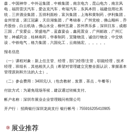
森，中国神华，中外运集团，中粮集团，南京电力，昆山电力，南京风
电，福田雷沃汽车，爱达克汽车，奇瑞汽车，东风本田，福建信用社系
统，三井酒业集团，五得利面粉，富兴集团，上海和黄制药，伊利集团，
金州管道，湛江冠豪，天目湖集团，广粤锦泰，广州党校，佛山顺科，乔
丹股份，白云机场，佛山水业，柳州五菱，苏州养乐多，深圳日东，成都
三国，广安爱众，荣盛地产，蓝森宴会，鑫苑置业，广州邮政，广州汇
智，神威药业，桂林南药，华泰制药，宜隆物流，诚信行物业，中交铁
设，中铁电气，格力集团，六国化工，云南驰宏。。。。。。
报名信息
（一）课程对象：新上任主管、经理，部门经理/主管，职能经理，技术
经理，班组长，其他相关人员（希望对管理建立完整全面认识，掌握基本
管理原则和方法的人士）。
（二）参会费用：3400元/人（包含教材，发票，茶点，午餐等）
付款方式：为避免现场等候，建议通过转账支付。
帐户名称：深圳市展业企业管理顾问有限公司
开户行： 招商银行深圳龙岗支行 银行帐号：755916205410905
展业推荐