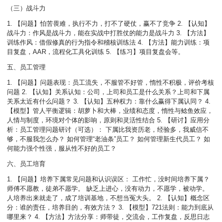
（三）战斗力
1. 【问题】怕苦畏难，执行不力，打不了硬仗，赢不了竞争 2. 【认知】
战斗力：作风是战斗力，能在实战中打胜仗的能力是战斗力 3. 【方法】
训练作风：借假修真的行为指令和稽核训练法 4. 【方法】能力训练：项
目复盘，AAR，流程化工具化训练 5. 【练习】项目复盘会等。
五、员工管理
1. 【问题】问题表现：员工流失，不服管不好管，惰性不积极，评价考核
问题 2. 【认知】关系认知：公司，上司和员工是什么关系？上司和下属
关系太近有什么问题？ 3. 【认知】五种权力：靠什么赢得下属认同？ 4.
【模型】管人平衡逻辑：胡萝卜和大棒，业绩和态度，惰性与鲶鱼效应，
人情与制度，环境对个体的影响，原则和灵活性结合 5. 【研讨】应用分
析：员工管理问题研讨（可选）： 下属比我资历老，经验多，我威信不
够，不服我怎么办？ 如何管理“老油条”员工？ 如何管理新生代员工？ 如
何能力强个性强，服从性不好的员工？
六、员工培育
1. 【问题】培养下属常见问题和认识误区： 工作忙，没时间培养下属？
师傅不愿教，徒弟不愿学。 缺乏上进心，没有动力，不愿学，被动学。
人培养出来就走了，成了培训基地，不想当冤大头。 2. 【认知】概念区
分：谁的责任，培养目的，有效方法？ 3. 【模型】721法则：能力到底从
哪里来？ 4. 【方法】方法分享：师带徒，交流会，工作复盘，反思日志