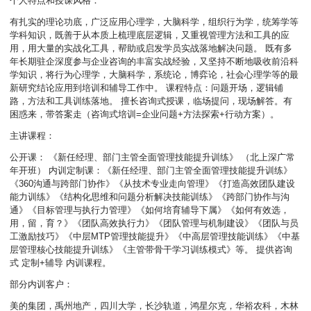
个人特点和授课风格：
有扎实的理论功底，广泛应用心理学，大脑科学，组织行为学，统筹学等
学科知识，既善于从本质上梳理底层逻辑，又重视管理方法和工具的应
用，用大量的实战化工具，帮助或启发学员实战落地解决问题。 既有多
年长期驻企深度参与企业咨询的丰富实战经验，又坚持不断地吸收前沿科
学知识，将行为心理学，大脑科学，系统论，博弈论，社会心理学等的最
新研究结论应用到培训和辅导工作中。 课程特点：问题开场，逻辑铺
路，方法和工具训练落地。 擅长咨询式授课，临场提问，现场解答。有
困惑来，带答案走（咨询式培训=企业问题+方法探索+行动方案）。
主讲课程：
公开课： 《新任经理、部门主管全面管理技能提升训练》 （北上深广常
年开班） 内训定制课：《新任经理、部门主管全面管理技能提升训练》
《360沟通与跨部门协作》《从技术专业走向管理》《打造高效团队建设
能力训练》《结构化思维和问题分析解决技能训练》《跨部门协作与沟
通》《目标管理与执行力管理》《如何培育辅导下属》《如何有效选，
用，留，育？》《团队高效执行力》《团队管理与机制建设》《团队与员
工激励技巧》《中层MTP管理技能提升》《中高层管理技能训练》《中基
层管理核心技能提升训练》《主管带骨干学习训练模式》等。 提供咨询
式 定制+辅导 内训课程。
部分内训客户：
美的集团，禹州地产，四川大学，长沙轨道，鸿星尔克，华裕农科，木林