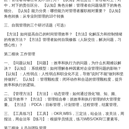
中，对下的责任区分。 【认知】角色分解：管理者在问题场景下的角色
细分。 【认知】能力分类：哪些能力对管理者履职相对重要？ 【认知】
角色转换：从专业到管理的10个转换
三、自我管理的三个研讨话题（可选）
【方法】如何提高自己的时间管理效率？ 【方法】化解压力和控制情绪
的有效方法？ 【方法】管理者如何自我修炼（人际交往，解决问题，习
惯心性）？
第二模块 工作管理
一、【问题认知】 【问题】：效率和执行力的问题，为什么长期难以解
决？ 【认知】：系统模型：如何理解各种因素对企业管理问题的影响？
【认知】：人性弱点：人性弱点和职业化不足，导致“说到”不能“做到和坚
持做到”。 【认知】：管理颗粒度：闭环动作和合适的管理颗粒度，提升
效率和执行的逻辑。
二、【管理方法】 【方法】：动态管理：如何通过强化“细、知、频、
反”提升效率？ 【方法】：管理组合拳：抓效率和执行管理的8大管理变
量。 【方法】：PDCA：目标管理，计划管理，过程管理，结案管理。
三、【工具练习】 【工具】：OKR,WBS，三定法，站会法，攻关法，周
报法，周会法等 【练习】：根据学员情况，练习WBS/OKR/三要素等。
第三模块 人员与团队管理