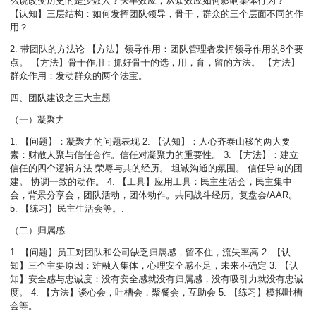
么说改变历史的是少数人？头羊效应，从众效应如何影响集体行为？
【认知】三层结构：如何发挥团队领导，骨干，群众的三个层面不同的作
用？
2. 带团队的方法论 【方法】领导作用：团队管理者发挥领导作用的8个要
点。 【方法】骨干作用：抓好骨干的选，用，育，留的方法。 【方法】
群众作用：发动群众的两个法宝。
四、团队建设之三大主题
（一）凝聚力
1. 【问题】：凝聚力的问题表现 2. 【认知】：人心齐泰山移的两大要
素：财散人聚与信任合作。信任对凝聚力的重要性。 3. 【方法】：建立
信任的四个逻辑方法 荣辱与共的经历。 坦诚沟通的氛围。 信任导向的团
建。 协调一致的动作。 4. 【工具】应用工具：民主生活会，民主集中
会，背景分享会，团队活动，团体动作。共同战斗经历。复盘会/AAR。
5. 【练习】民主生活会等。.
（二）归属感
1. 【问题】员工对团队和公司缺乏归属感，留不住，流失率高 2. 【认
知】三个主要原因：难融入集体，心理安全感不足，未来不确定 3. 【认
知】安全感与忠诚度：没有安全感就没有归属感，没有吸引力就没有忠诚
度。 4. 【方法】谈心会，吐槽会，聚餐会，互助会 5. 【练习】模拟吐槽
会等。