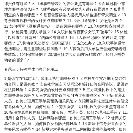
律责任有哪些？ 5.《求职申请表》的设计要点有哪些？ 6.面试过程中需
注意哪些法律风险？ 7.哪些岗位有必要对候选人进行背景调查？ 8.背景
调查的内容有哪些？ 9.是否需要候选人授权用人单位进行背景调查？ 10.
背景调查授权书的设计要点有哪些？ 11.《录用通知书》发还是不发？
12.如何撰写《录用通知书》，法律风险有哪些？ 13.入职体检应何时进
行，体检费用由哪方承担？ 14.入职体检能否要求女职工“验孕”？ 15.体检
可以检查“乙肝两对半”的岗位有哪些？ 16.《入职登记表》的设计要点有
哪些？ 17.劳动者无法提交《离职证明》，该怎么办？ 18.入职手续通常
包括哪些，需注意哪些法律风险？ 19.入职前后用人单位应告知劳动者哪
些情况，如何保留证据？ 20.如何预防劳动者的“应聘欺诈”，如何证明劳
动者的“欺诈”？
专题三：特殊群体与多元化用工
1.是否存在“临时工”，其用工执行哪些标准？ 2.在校学生实习期间签订劳
动合同，是否有效？ 3.在校学生实习期间没有签订任何合同协议，是否存
在法律风险？ 4.实习协议的设计要点有哪些？ 5.三方就业协议中的需注
意哪些法律风险？ 6.三方就业协议与实习协议有哪些区别？ 7.招用退休
人员，如何办理用工手续及预防相关风险？ 8.招用达到法定退休年龄但没
有退休金的人员，如何处理？ 9.劳务协议、返聘协议的设计要点有哪些？
10.招用在原单位停薪留职、放长假、内退人员，如何办理用工手续？ 11.
招用非全日制人员，法律风险有哪些，如何办理用工手续？ 12.使用关联
单位派驻的人员，如何操作及预防法律风险？ 13.新法下劳务派遣面临的
主要风险有哪些？ 14.新规定对劳务派遣同工同酬提出哪些新要求，如何