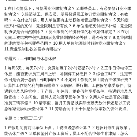
1.在什么情况下，可签署竞业限制协议？ 2.哪些员工，有必要签订竞业限
制协议？ 3.跟清洁工、保安员、基层普通员工签订竞业限制协议，有效
吗？ 4.在什么时候，用人单位更有主动权签署竞业限制协议？ 5.无约定
经济补偿的支付，竞业限制是否有效？ 6.单位拒绝支付经济补偿，竞业限
制协议是否当然解除？ 7.竞业限制的经济补偿的标准如何界定？ 8.在职
期间工资结构中包括离职后竞业限制的经济补偿，是否有效？ 9.竞业限制
的违约责任包括哪些范围？ 10.用人单位能否随时解除竞业限制协议？
11.竞业限制协议的要点有哪些？
专题六：工作时间与休息休假
1.每周6天，每天7小时，究竟加班了2小时还是7小时？ 2.工作日停电停工
休息，能否要求员工周日上班，补回停工休息日？ 3.综合工时下，法定节
假日是否属于总的工作时间内？ 4.不定时工作制的员工能否主张加班费？
5.弹性工作制的利与弊有哪些？ 6.病假、医疗期、工伤假的享受条件、待
遇标准及风险管控； 7.产假、年休假、婚丧假的享受条件、待遇标准及风
险管控； 8.实习生、反聘人员能否享受年休假？ 9.用人单位是否必须批
准员工请事假？ 10.请事假，当月工资是以实际出勤天数计算还是以工资
总额减去缺勤天数计算？ 11.劳动合同中关于休息休假条款的设计要点。
专题七：女职工“三期”
1.产假期间提前回单位上班，工资待遇怎样计算？ 2.违反计划生育政策，
能否休产假？ 3.单位垫付产假工资后，员工不配合申领生育津贴，怎么