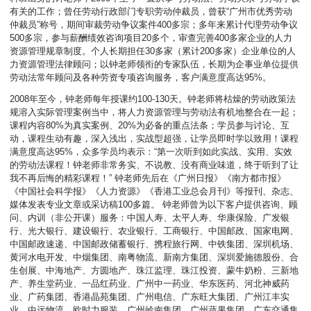
有关的工作；曾任劳动行政部门专职劳动仲裁员，曾获“广州市优秀劳动
仲裁员”称号，期间审裁劳动争议案件400多宗；多年来累计代理劳动争议
500多宗，参与薪酬绩效咨询项目20多个，审查完善400多家企业的人力
资源管理规章制度。个人长期担任30多家（累计200多家）企业单位的人
力资源管理法律顾问；以钟老师领衔的专家队伍，长期为企事业单位提供
劳动法常年顾问及各种劳资专项咨询服务，客户满意度高达95%。
2008年至今，钟老师每年授课约100-130天。钟老师将枯燥的劳动政策法
规溶入实际管理案例当中，将人力资源管理与劳动法有机地整合在一起；
课程内容80%为真实案例、20%为必备的重点法条；学员参与讨论、互
动，课程生动有趣，深入浅出，实战型超强，让学员即时学以致用！课程
满意度高达95%，众多学员均表示：“第一次听到如此实战、实用、实效
的劳动法课程！钟老师非常务实、不说教、没有商业味道，终于听到了让
我不再后悔的精彩课程！” 钟老师先后在《广州日报》《南方都市报》
《中国社会科学报》《人力资源》《香港工业总会月刊》等报刊、杂志、
媒体发表专业文章或采访稿100多篇。 钟老师曾为以下客户提供咨询、顾
问、内训（非公开课）服务：中国人寿、太平人寿、华康保险、广发银
行、光大银行、建设银行、农业银行、工商银行、中国邮政、国家电网、
中国邮政速递、中国邮政储蓄银行、携程旅行网、中铁集团、深圳机场、
黄河水电开发、中烟集团、南粤物流、新南方集团、深圳爱施德股份、合
生创展、中海地产、方圆地产、珠江监理、珠江投资、蒙牛奶粉、三新地
产、养生堂药业、一品红药业、广州中一药业、华东医药、河北神威药
业、广药集团、香港晶苑集团、广州电信、广东旺大集团、广州江丰实
业、中远物流、欧时力服装、广州岭南集团、广州蔬果集团、广东交通集