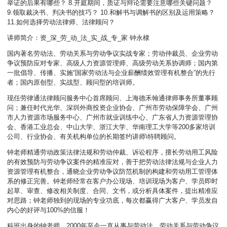
举证的后果有哪些？ 8.开庭期间，质证与辩论需要注意哪些关键问题？
9.领取裁决书、判决书的技巧？ 10.和解书与调解书的区别及运用策略？
11.如何选择劳动法律师、法律顾问？
讲师简介：资_深_劳_动_法_实_战_专_家 钟永棣
国内著名劳动法、劳动关系与劳动争议实战专家；劳动仲裁员、企业劳动
争议预防应对专家、高级人力资源管理师、高级劳动关系协调师；国内第
一批倡导、传播、实施“国家劳动法与企业薪酬绩效管理有机整合”的先行
者；国内原创型、实战型、顾问型的培训师。
现任劳律通法律顾问服务中心首席顾问、上海德禾翰通律师事务所董事顾
问；兼任时代光华、深圳外商投资企业协会、广州市劳动保障学会、广州
市人力资源市场服务中心、广州市就业训练中心、广东省人力资源管理协
会、香港工业总会、中山大学、浙江大学、华南理工大学等200多家培训
公司、行业协会、有关机构单位的长期签约讲师\特聘顾问。
钟老师精通劳动政策法律法规和劳动仲裁、诉讼程序，擅长劳动用工风险
的有效预防与劳动争议案件的精准应对，善于把劳动法律法规与企业人力
资源管理有机整合，通晓企业劳动争议防范机制的构建和劳动用工管理体
系的修正完善。钟老师经常在客户办公现场、培训现场为客户、学员即时
起草、审查、修改相关制度、合同、文书，或分析具体案件，提出精准应
对思路；钟老师独到的现场的专业功底，每次都赢得广大客户、学员发自
内心的好评与100%的信服！
科班出身的钟老师，2000年至今一直从事与劳动法、劳动关系与劳动争议