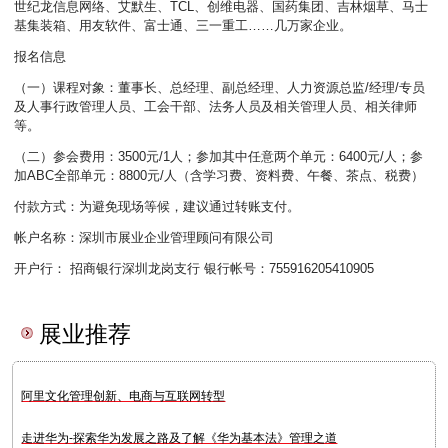
世纪龙信息网络、艾默生、TCL、创维电器、国药集团、吉林烟草、马士
基集装箱、用友软件、富士通、三一重工……几万家企业。
报名信息
（一）课程对象：董事长、总经理、副总经理、人力资源总监/经理/专员
及人事行政管理人员、工会干部、法务人员及相关管理人员、相关律师
等。
（二）参会费用：3500元/1人；参加其中任意两个单元：6400元/人；参
加ABC全部单元：8800元/人（含学习费、资料费、午餐、茶点、税费）
付款方式：为避免现场等候，建议通过转账支付。
帐户名称：深圳市展业企业管理顾问有限公司
开户行： 招商银行深圳龙岗支行 银行帐号：755916205410905
展业推荐
阿里文化管理创新、电商与互联网转型
走进华为-探索华为发展之路及了解《华为基本法》管理之道