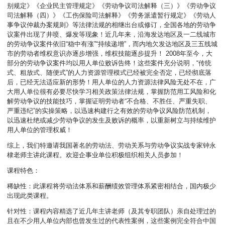
别规定》《企业民主管理规定》《劳动争议司法解释（三）》《劳动争议
司法解释（四）》《工伤保险司法解释》《劳务派遣暂行规定》《劳动人
事争议仲裁办案规则》等法律法规的相继出台或修订，全国各地的劳动争
议案件出现了井喷、爆发等现象！近几年来，沿海发达地区及一二线城市
的劳动争议案件依旧“稳中有涨”“持续递增”，而内地欠发达地区及三五线城
市的劳动者维权意识亦逐步增强，维权技能逐步提升！ 2008年至今，大
部分的劳动争议案件均以用人单位败诉告终！这些案件充分说明，“传统
式、粗放式、随便式”的人力资源管理模式已经被完全否定，已经彻底落
后，已经无法适应新的形势！用人单位的人力资源法律风险无处不在，广
大用人单位很有必要尽快学习相关政策法律法规，掌握防范用工风险和化
解劳动争议的技能技巧，掌握证明劳动者“不合格、不胜任、严重失职、
严重违纪”的实操策略，以迅速构建行之有效的劳动争议风险防范机制，
以迅速杜绝或减少劳动争议的发生及败诉的概率，以重新树立与持续维护
用人单位的管理权威！
综上，我们特邀请我国著名的劳动法、劳动关系与劳动争议实战专家钟永
棣老师主讲此课程。欢迎企事业单位积极组织相关人员参加！
课程特色：
稀缺性：此课程将劳动法体系和薪酬绩效管理体系紧密相结合，国内极少
出现此类课程。
针对性：课程内容精选了近几年主讲老师（及其专职团队）亲自处理过的
且在不少用人单位内部也曾发生过的代表性案例，这些案例完全符合中国