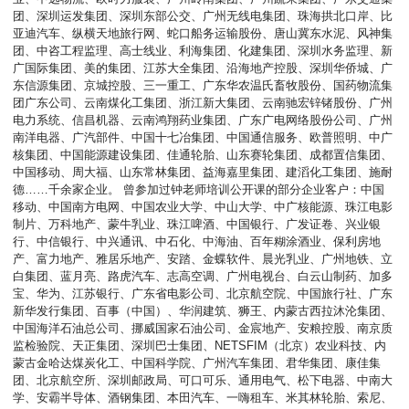
团、深圳运发集团、深圳东部公交、广州无线电集团、珠海拱北口岸、比
亚迪汽车、纵横天地旅行网、蛇口船务运输股份、唐山冀东水泥、风神集
团、中咨工程监理、高士线业、利海集团、化建集团、深圳水务监理、新
广国际集团、美的集团、江苏大全集团、沿海地产控股、深圳华侨城、广
东信源集团、京城控股、三一重工、广东华农温氏畜牧股份、国药物流集
团广东公司、云南煤化工集团、浙江新大集团、云南驰宏锌锗股份、广州
电力系统、信昌机器、云南鸿翔药业集团、广东广电网络股份公司、广州
南洋电器、广汽部件、中国十七冶集团、中国通信服务、欧普照明、中广
核集团、中国能源建设集团、佳通轮胎、山东赛轮集团、成都置信集团、
中国移动、周大福、山东常林集团、益海嘉里集团、建滔化工集团、施耐
德……千余家企业。 曾参加过钟老师培训公开课的部分企业客户：中国
移动、中国南方电网、中国农业大学、中山大学、中广核能源、珠江电影
制片、万科地产、蒙牛乳业、珠江啤酒、中国银行、广发证卷、兴业银
行、中信银行、中兴通讯、中石化、中海油、百年糊涂酒业、保利房地
产、富力地产、雅居乐地产、安踏、金蝶软件、晨光乳业、广州地铁、立
白集团、蓝月亮、路虎汽车、志高空调、广州电视台、白云山制药、加多
宝、华为、江苏银行、广东省电影公司、北京航空院、中国旅行社、广东
新华发行集团、百事（中国）、华润建筑、狮王、内蒙古西拉沐沦集团、
中国海洋石油总公司、挪威国家石油公司、金宸地产、安粮控股、南京质
监检验院、天正集团、深圳巴士集团、NETSFIM（北京）农业科技、内
蒙古金哈达煤炭化工、中国科学院、广州汽车集团、君华集团、康佳集
团、北京航空所、深圳邮政局、可口可乐、通用电气、松下电器、中南大
学、安霸半导体、酒钢集团、本田汽车、一嗨租车、米其林轮胎、索尼、