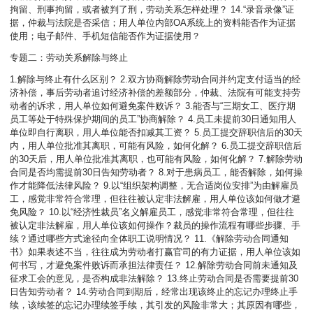
拘留、刑事拘留，或者被判了刑，劳动关系怎样处理？ 14.“录音录像”证
据，仲裁与法院是否采信；用人单位内部OA系统上的资料能否作为证据
使用；电子邮件、手机短信能否作为证据使用？
专题二：劳动关系解除与终止
1.解除与终止有什么区别？ 2.双方协商解除劳动合同并约定支付适当的经
济补偿，事后劳动者追讨经济补偿的差额部分，仲裁、法院有可能支持劳
动者的诉求，用人单位如何避免案件败诉？ 3.能否与“三期女工、医疗期
员工等处于特殊保护期间的员工”协商解除？ 4.员工未提前30日通知用人
单位即自行离职，用人单位能否扣减其工资？ 5.员工提交辞职信后的30天
内，用人单位批准其离职，可能有风险，如何化解？ 6.员工提交辞职信后
的30天后，用人单位批准其离职，也可能有风险，如何化解？ 7.解除劳动
合同是否均需提前30日告知劳动者？ 8.对于患病员工，能否解除，如何操
作才能降低法律风险？ 9.以“组织架构调整，无合适岗位安排”为由解雇员
工，感觉非常符合常理，但往往被认定非法解雇，用人单位该如何做才避
免风险？ 10.以“经济性裁员”名义解雇员工，感觉非常符合常理，但往往
被认定非法解雇，用人单位该如何操作？裁员的操作流程有哪些步骤、手
续？通过哪些方式途径向全体职工说明情况？ 11.《解除劳动合同通知
书》如果表述不当，往往成为劳动者打赢官司的有力证据，用人单位该如
何书写，才避免案件败诉而承担法律责任？ 12.解除劳动合同前未通知及
征求工会的意见，是否构成非法解除？ 13.终止劳动合同是否需要提前30
日告知劳动者？ 14.劳动合同到期后，经常出现该终止的忘记办理终止手
续，该续签的忘记办理续签手续，其引发的风险非常大；其原因有哪些，