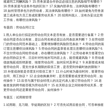
规避同工同酬风险？ 15.劳务派遣合作协议必须注意的风险细节有哪些？
16.劳务派遣与业务外包的区别？ 17.实施内部承包，法律风险有哪些？
18.如何管理承包方的劳动者，其法律风险有哪些？ 19.如何避免与劳务派
遣工或承包方员工形成双重劳动关系？ 20.招用外国人，没有办妥法定用
工手续，有哪些法律风险？
专题四：劳动合同订立
1.用人单位自行拟定的劳动合同文本是否有效，是否需要进行备案？ 2.劳
动合同是否合法有效，是以合同名称还是以合同条款来判断？
3.在劳动部
门的劳动合同范本基础上，需要增加哪些风险防范条款？ 4.劳动合同的装
订需注意哪些法律风险？ 5.劳动合同的盖章签名需注意哪些法律风险? 6.
不交付劳动合同给劳动者，存在哪些法律风险？ 7.让劳动者单方签署空白
的合同协议文书，日后针对性地补写内容上去，能否规避风险？ 8.劳动者
借故拖延或拒绝新签、续签劳动合同，如何应对及举证？ 9.未新签或未续
签劳动合同，需支付多长期限的双倍工资，是否受到仲裁时效的限制？
10.补签或倒签是否需支付双倍工资？ 11.什么时候为最佳时间，签署劳动
合同、用工协议？ 12.企业收购兼并时，是否需重签或变更劳动合同，如
何操作？ 13.应否与属于职业经理人的法定代表人签订劳动合同？ 14.老
板签发的聘书能否视为劳动合同？ 15.在关联企业之间转移劳动关系，变
更劳动合同还是重签劳动合同，如何操作？
专题五：试用期管理
1.试用期、见习期、学徒期的区别？ 2.可否先试用后签合同，可否单独签