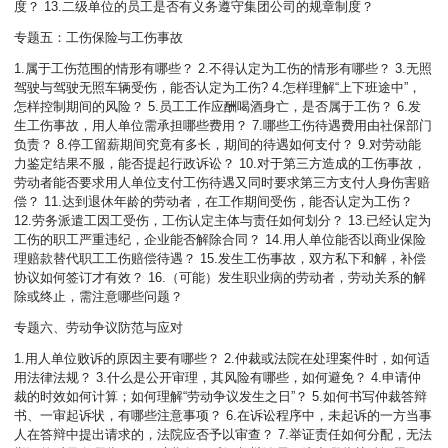
度？ 13.二级单位的员工是否有义务遵守集团公司的规章制度？
专题五：工伤保险与工伤事故
1.属于工伤范围的情形有哪些？ 2.不得认定为工伤的情形有哪些？ 3.无照
驾驶与驾驶无照车辆受伤，能否认定为工伤? 4.怎样理解“上下班途中”，
怎样控制期间的风险？ 5.员工工作应酬喝酒身亡，是否属于工伤？ 6.发
生工伤事故，用人单位需承担哪些费用？ 7.哪些工伤待遇费用由社保部门
负责？ 8.停工留薪期间究竟有多长，期间的待遇如何支付？ 9.对劳动能
力鉴定结果不服，能否提起行政诉讼？ 10.对于第三方造成的工伤事故，
劳动者能否要求用人单位支付工伤待遇又同时要求第三方支付人身伤害赔
偿？ 11.达到退休年龄的劳动者，在工作期间受伤，能否认定为工伤？
12.劳务派遣工因工受伤，工伤认定主体与责任如何划分？ 13.已经认定为
工伤的职工严重违纪，企业能否解除合同？ 14.用人单位能否以商业保险
理赔款替代职工工伤赔偿待遇？ 15.发生工伤事故，双方私下和解，补偿
协议如何签订才有效？ 16.（可能）发生职业病的劳动者，劳动关系的解
除或终止，需注意哪些问题？
专题六、劳动争议防范与应对
1.用人单位败诉的原因主要有哪些？ 2.仲裁或法院在处理案件时，如何适
用法律法规？ 3.什么是公开审理，其风险有哪些，如何避免？ 4.申请仲
裁的时效如何计算；如何理解“劳动争议发生之日”？ 5.如何书写仲裁答辩
书、一审起诉状，有哪些注意事项？ 6.在诉讼程序中，未起诉的一方当事
人在答辩中提出请求的，法院应否予以审查？ 7.举证责任如何分配，无法