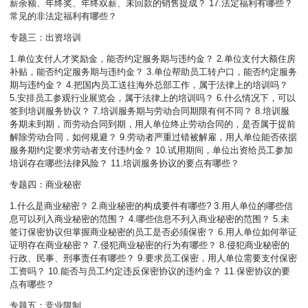
薪余额、年终奖、年终双薪、未回款的销售提成？ 17.法定福利有哪些？
常见的非法定福利有哪些？
专题三：出资培训
1.单位支付人才奖励金，能否约定服务期与违约金？ 2.单位支付大额住房
补贴，能否约定服务期与违约金？ 3.单位帮助员工转户口，能否约定服务
期与违约金？ 4.把国内员工送往海外总部工作，属于法律上的培训吗？
5.安排员工参观行业展览会，属于法律上的培训吗？ 6.什么情况下，可以
签到培训服务协议？ 7.培训服务期与劳动合同期限有何不同？ 8.培训服
务期未到期，而劳动合同到期，用人单位终止劳动合同的，是否属于提前
解除劳动合同，如何规避？ 9.劳动者严重过错被解雇，用人单位能否依据
服务期约定要求劳动者支付违约金？ 10.试用期间，单位出资给员工参加
培训存在哪些法律风险？ 11.培训服务协议的要点有哪些？
专题四：商业秘密
1.什么是商业秘密？ 2.商业秘密的构成要件有哪些? 3.用人单位的哪些信
息可以列入商业秘密的范围？ 4.哪些信息不列入商业秘密的范围？ 5.未
签订保密协议但掌握商业秘密的员工是否必须保密？ 6.用人单位如何举证
证明存在商业秘密？ 7.侵犯商业秘密的行为有哪些？ 8.侵犯商业秘密的
行政、民事、刑事责任有哪些？ 9.要求员工保密，用人单位需要支付保密
工资吗？ 10.能否与员工约定违反保密协议的违约金？ 11.保密协议的要
点有哪些？
专题五：竞业限制