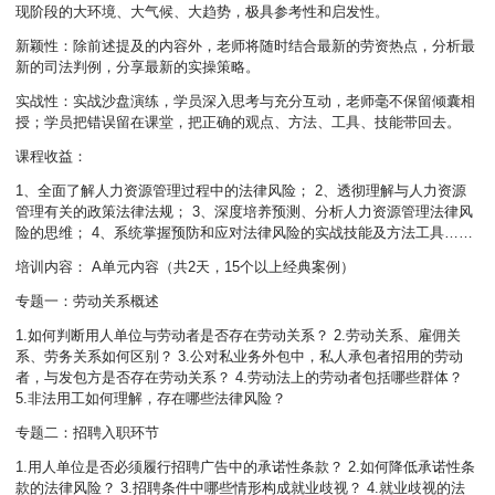
现阶段的大环境、大气候、大趋势，极具参考性和启发性。
新颖性：除前述提及的内容外，老师将随时结合最新的劳资热点，分析最
新的司法判例，分享最新的实操策略。
实战性：实战沙盘演练，学员深入思考与充分互动，老师毫不保留倾囊相
授；学员把错误留在课堂，把正确的观点、方法、工具、技能带回去。
课程收益：
1、全面了解人力资源管理过程中的法律风险； 2、透彻理解与人力资源
管理有关的政策法律法规； 3、深度培养预测、分析人力资源管理法律风
险的思维； 4、系统掌握预防和应对法律风险的实战技能及方法工具……
培训内容： A单元内容（共2天，15个以上经典案例）
专题一：劳动关系概述
1.如何判断用人单位与劳动者是否存在劳动关系？ 2.劳动关系、雇佣关
系、劳务关系如何区别？ 3.公对私业务外包中，私人承包者招用的劳动
者，与发包方是否存在劳动关系？ 4.劳动法上的劳动者包括哪些群体？
5.非法用工如何理解，存在哪些法律风险？
专题二：招聘入职环节
1.用人单位是否必须履行招聘广告中的承诺性条款？ 2.如何降低承诺性条
款的法律风险？ 3.招聘条件中哪些情形构成就业歧视？ 4.就业歧视的法