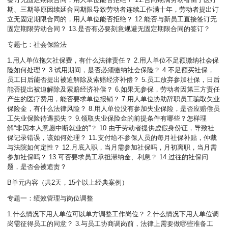
期、三期等原因续延合同期限导致劳动者连续工作满十年，劳动者提出订
立无固定期限合同的，用人单位能否拒绝？ 12.能否与新员工直接签订无
固定期限劳动合同？ 13.是否有必要刻意规避无固定期限合同的签订？
专题七：社会保险法
1.用人单位拖欠社保费，有什么法律责任？ 2.用人单位不足额缴纳社会保
险如何处理？ 3.试用期间，是否必须缴纳社会保险？ 4.不足额买社保，
员工日后能否提出被迫解除及索赔经济补偿？ 5.员工放弃参加社保，日后
能否提出被迫解除及索赔经济补偿？ 6.如果无参保，劳动者因第三方责任
产生的医疗费用，能否要求单位报销？ 7.用人单位协助辞职员工骗取失业
保险金，有什么法律风险？ 8.用人单位没有参加失业保险，是否应赔偿员
工失业保险待遇损失？ 9.领取失业保险金的前提条件有哪些？怎样理
解“非因本人意愿中断就业的”？ 10.由于劳动者提供虚假身份证，导致社
保记录错误，该如何处理？ 11.支付给不参保人员的每月社保补贴，仲裁
与法院如何定性？ 12.月底入职，当月需参加社保吗，月初离职，当月需
参加社保吗？ 13.可否要求员工承担滞纳金、利息？ 14.过往的社保问
题，是否会被追责？
B单元内容（共2天，15个以上经典案例）
专题一：绩效管理与岗位调整
1.什么情况下用人单位可以单方调整工作岗位？ 2.什么情况下用人单位调
岗需征得员工的同意？ 3.与员工协商调岗前，法律上需要做哪些准备工