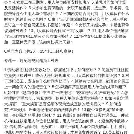
办？ 4.女职工在三期内，用人单位能否安排加班？ 5.哺乳时间如何计算
及灵活操作？ 6.未参加生育保险的，女职工检查费、接生费、手术费、住
院费等是否由用人单位需承担？ 7.三期内劳动合同到期，用人单位在什么
时候可以终止劳动合同？ 8.由于“三期”原因而续延劳动合同的，用人单位
是订立一个新合同还是以书面通知续延？ 9.女职工未婚先孕、未婚生育争
议如何处理？ 10.用人单位能否解雇“三期”女职工？ 11.用人单位违法解除
与“三期”内女职工的劳动合同如何补偿？ 12.怀孕女职工提出长期休假保
胎，直至休完产假，该如何协调此问题？
C单元内容（共2天，15个以上经典案例）
专题一：违纪违规问题员工处理
1.劳动者往往拒绝签收处分、解雇通知书，如何应对？ 2.问题员工往往拒
绝提交《检讨书》或否认违纪违规事实，用人单位该如何收集证据？ 3.对
于违纪员工，应该在什么时间内处理？ 4.续签劳动合同后，能否追究员工
上一期合同内的违纪责任？ 5.怎样理解“严重违反用人单位的规章制度”?
6.如何在《惩罚条例》中描述“一般违纪”、“较重违纪”及“严重违纪”？ 7.怎
样理解“严重失职，营私舞弊，给用人单位造成重大损害”？ 8.如何界定“重
大损害”，“重大损害”是否必须体现为造成直接的经济损失？ 9.如何追
究“严重失职、严重违纪违规”者的法律责任？ 10.能否直接规定“禁止兼
职，否则视为严重违纪违规”？ 11.直线部门经理擅自口头辞退员工，仲裁
机构往往认定用人单位非法解雇，用人单位该如何做，才避免案件败诉？
12.劳动者不辞而别、无故旷工，却主张被用人单位口头解雇，往往得到
仲裁机构的支持，用人单位该如何做，才避免案件败诉？ 13.员工被行政