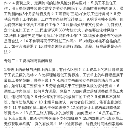
作？ 4.竞聘上岗、定期轮岗的法律风险分析与应对； 5.员工不胜任工
作，用人单位调整其岗位需变更劳动合同吗？ 6.调岗时没有书面确认，员
工到新岗位3个月后能否反悔？ 7.可否对“三期内”女职工进行调岗？ 8.劳
动合同关于工作岗位、工作内容条款的设计要点； 9.明明考核不合格，但
为何仍不能主张员工不胜任工作？ 10.根据绩效结果支付奖金，为何被认
定非法克扣工资？ 11.民主评议和360°考核方式，存在哪些法律风险？
12.法律上如何界定与证明员工“不能胜任工作”？ 13.绩效正态分布的做法
是否合法？ 14.不称职等同于不胜任工作吗？ 15.对绩效考核不合格的员
工，如何合法辞退？ 16.对排名末位者进行调岗、调薪、解雇辞退是否合
法？
专题二：工资福利与薪酬调整
1.管理上的薪酬与法律上的工资，有什么区别？ 2.工资单上的科目哪些属
于工资总额的范畴？ 3.怎样理解最低工资标准，工资单上的科目哪些属于
最低工资的范畴，哪些不属于？ 4.未订立书面劳动合同或劳动合同无效
的，如何认定工资标准？ 5.劳动合同关于工资报酬条款的设计要点； 6.
调整工作岗位后，如何单方调薪、降薪？ 7.如何通过薪酬调整处理员工失
职、违纪等问题？ 8.什么情况下可以扣减员工的工资？ 9.值班算不算加
班，如何防范风险？ 10.未经单位确认，劳动者自行加班，能否主张加班
费？ 11.年薪制的员工能否主张加班费？ 12.如何设计工资构成以降低加
班费成本？ 13.员工主张入职以来的加班费，如何应对？ 14.员工在工作
日下班后加班，能否安排补休而不支付加班费？ 15.内部规定“已离职员工
无权获取年终奖”，真的有效吗？ 16.中途离职者，能否按时间比例索赔年