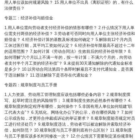
用人单位该如何规避风险？ 15.用人单位不出具《离职证明》的，有什么
法律责任？
专题三：经济补偿与赔偿金
1.用人单位需向劳动者支付经济补偿的情形有哪些？ 2.什么情况下用人单
位需支付两倍的经济补偿？ 3.劳动者可否同时向用人单位主张经济补偿和
赔偿金？ 4.经济补偿计算的基数及标准如何确定？ 5.解除前12个月内员
工休过医疗期，其平均工资如何认定？ 6.经济补偿年限最高不超过十二年
的适用范围？ 7.如何计算《劳动合同法》生效前后的经济补偿年限？ 8.
如何理解“六个月以上不满一年的，按一年计算；不满六个月的，向劳动
者支付半个月工资的经济补偿”？ 9.未提前30天通知解除的代通知金标准
是多少？ 10.以劳动合同法第四十条即时解雇且不支付代通知金，是否属
于违法解除？ 11.违法解除下是否存在代通知金？
专题四：规章制度与员工手册
1.人力资源、劳动用工管理制度应该包括哪些必备内容？ 2.规章制度撰
写、起草时需注意的风险细节； 3.规章制度生效的必然条件有哪些？ 4.
规章制度的制定程序有哪些，如何操作？ 5.非国有用人单位如何组建“职
工代表大会”？ 6.无纸化、网络化办公下的公示，存在哪些风险？ 7.如何
公示或告知，才更符合仲裁或诉讼的举证要求？ 8.规章制度能否规定对员
工进行经济处罚？ 9.规章制度违法，劳动者可以被迫解除并索取经济补
偿，如何防范？ 10.规章制度与员工手册到底有什么区别？ 11.规章制度
与员工手册应该多长时间修改一次？ 12.什么情况下需要制定某份规章制