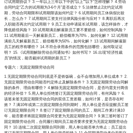
订试用期协议？ 3.一年以上三年以下中的“以上”“以下”怎样理解？ 4.劳动
合同约定“乙方的试用期为3-6个月”是否成立？ 5.法律禁止2次约定试用
期，劳动合同期限和试用期限该如何约定？ 6.试用期间员工休病假比较
长，怎么办？ 7.试用期间工资支付法律风险分析与应对？ 8.离职后再次
入职能否再次约定试用期？ 9.员工主动申请延长试用期，该怎样操作，才
降低赔偿风险？ 10.试用期满后解雇新员工要不要赔偿，如何控制风险？
11.试用期最后一天解雇新员工，赔偿概率为70%，如何化解？ 12.试用期
满前几天解雇新员工，赔偿概率为50%，如何化解？ 13.试用期间解雇新
员工的程序有哪些？ 14.不符合录用条件的范围包括哪些，如何取证证
明？ 15.《试用期解除劳动合同通知书》如何书写？ 16.出现“经济性裁
员”的情况，能否裁掉试用期的新员工？
专题六：无固定期限劳动合同
1.无固定期限劳动合同到底是不是铁饭碗，会不会增加用人单位成本？ 2.
无固定期限劳动合同能否约定终止及解除条件？ 3.无固定期限劳动合同解
除的条件、理由有哪些？ 4.解除无固定期限劳动合同，是否均需支付两倍
的经济补偿？ 5.用人单位拒绝签订无固定期限劳动合同，有何风险？ 6.
该签未签无固定期限劳动合同的双倍工资差额，如何计算，是否存在时
效？ 7.满10年或第二次固定期限合同到期时，用人单位是否应提醒员工签
订无固定期限合同？ 8.签订了固定期限合同的员工，期间工作累计满10
年，能否要求将固定期限合同变更为无固定期限合同？ 9.第三签时签订了
固定期限劳动合同，合同履行期间员工能否要求变更为无固定期限劳动合
同？ 10.连续二次固定期限合同到期，用人单位能否单方终止；员工提出
签订无固定期限合同，用人单位能否拒绝？ 11.合同期满劳动者由于医疗