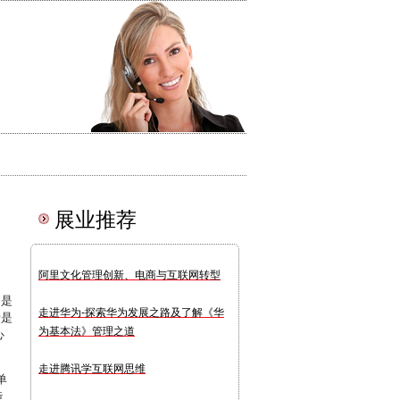
展业推荐
阿里文化管理创新、电商与互联网转型
】是
走进华为-探索华为发展之路及了解《华
者是
为基本法》管理之道
心
走进腾讯学互联网思维
单
造