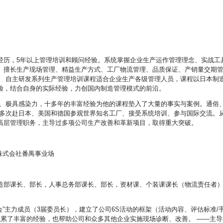
经历，5年以上管理培训和顾问经验。系统掌握企业生产运作管理理念、实战工
。擅长生产现场管理、精益生产方式、工厂物流管理、品质保证、产销量交期
。 自主研发系列生产管理培训课程适合企业生产各级管理人员，课程以日本制
验，结合自身的实际经验，力创国内制造管理模式的前沿。
情、极具感染力，十多年的丰富经验为他的课程垫入了大量的事实与案例。通俗
师多次赴日本、美国和德国参观世界知名工厂、接受系统培训、参与国际交流。
高层管理职务，主导过多项公司生产改善和革新项目，取得重大突破。
学株式会社番禺事业场
造部课长、部长，人事总务部课长、部长，资材课、个装课课长（物流责任者
会”主力成员（3届委员长），建立了公司6S活动的框架（活动内容、评估标准/
积累了丰富的经验，也帮助公司和众多其他企业实施现场诊断、改善。 ——主导