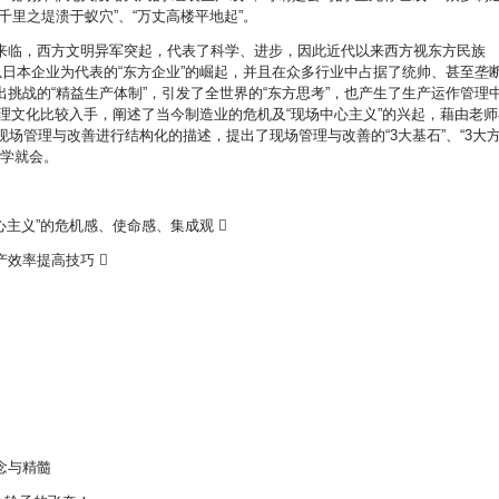
千里之堤溃于蚁穴”、“万丈高楼平地起”。
来临，西方文明异军突起，代表了科学、进步，因此近代以来西方视东方民族
以日本企业为代表的“东方企业”的崛起，并且在众多行业中占据了统帅、甚至垄
发出挑战的“精益生产体制”，引发了全世界的“东方思考”，也产生了生产运作管理
方管理文化比较入手，阐述了当今制造业的危机及“现场中心主义”的兴起，藉由老师
现场管理与改善进行结构化的描述，提出了现场管理与改善的“3大基石”、“3大
一学就会。
主义”的危机感、使命感、集成观 
效率提高技巧 
念与精髓