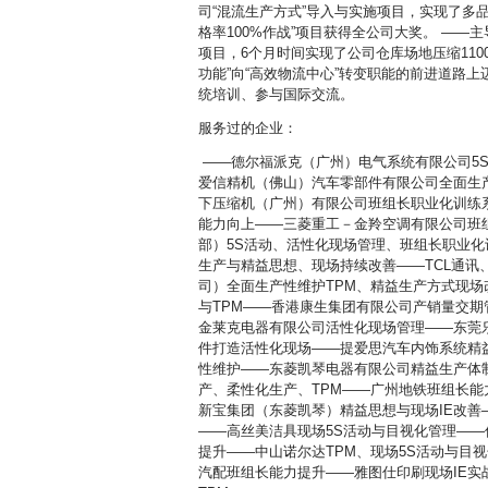
司“混流生产方式”导入与实施项目，实现了多
格率100%作战”项目获得全公司大奖。 ——主
项目，6个月时间实现了公司仓库场地压缩110
功能”向“高效物流中心”转变职能的前进道路
统培训、参与国际交流。
服务过的企业：
——德尔福派克（广州）电气系统有限公司5S
爱信精机（佛山）汽车零部件有限公司全面生
下压缩机（广州）有限公司班组长职业化训练
能力向上——三菱重工－金羚空调有限公司班
部）5S活动、活性化现场管理、班组长职业化
生产与精益思想、现场持续改善——TCL通讯
司）全面生产性维护TPM、精益生产方式现场
与TPM——香港康生集团有限公司产销量交期
金莱克电器有限公司活性化现场管理——东莞
件打造活性化现场——提爱思汽车内饰系统精
性维护——东菱凯琴电器有限公司精益生产体
产、柔性化生产、TPM——广州地铁班组长能
新宝集团（东菱凯琴）精益思想与现场IE改善
——高丝美洁具现场5S活动与目视化管理——
提升——中山诺尔达TPM、现场5S活动与目
汽配班组长能力提升——雅图仕印刷现场IE实