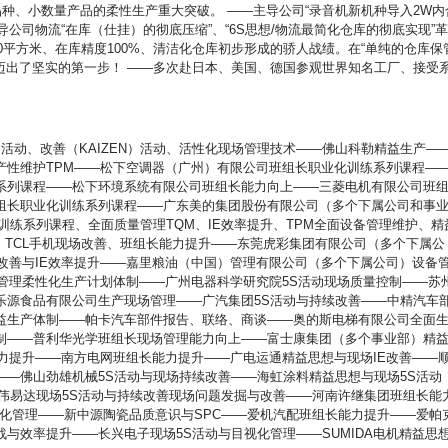
品种、小数量产品的柔性生产重大突破。 ——主导公司“录音机新机种导入2W内
导公司物流“在库（仕挂）的彻底压缩”、“6S思想/物流最简化仓库的彻底实现”
0平方米、在库精度100%、清洁化仓库初步形成的骄人战绩。在“单纯的仓库保
上迈出了坚实的第一步！ ——多次赴日本、美国、德国参观世界知名工厂、接受
活动、改善（KAIZEN）活动、活性化现场管理技术——佛山科勒精益生产—
产性维护TPM——松下空调器（广州）有限公司班组长职业化训练系列课程—
系列课程——松下环境系统有限公司班组长能力向上——三菱电机有限公司班
组长职业化训练系列课程——广东美的集团股份有限公司（多个下属公司和事
训练系列课程、全面质量管理TQM、IE效率提升、TPM全面设备管理维护、精
、TCL手机现场改善、班组长能力提升——东莞虎彩集团有限公司（多个下属公
改善与IE效率提升——嘉里粮油（中国）管理有限公司（多个下属公司）设备
管理柔性化生产计划体制——广州电器科学研究院5S活动现场质量控制——苏
乐源食品有限公司生产现场管理——广汽集团5S活动与持续改善——中精汽车
益生产体制——帕卡汽车部件报告、联络、商谈——奥的斯电梯有限公司全面
制——普利华光学班组长现场管理能力向上——富士康集团（多个事业部）精
力提升——南方电网班组长能力提升——广电运通精益思想与现场IE改善——
——佛山劲雄机械5S活动与现场持续改善——海虹涂料精益思想与现场5S活动
伟易达现场5S活动与持续改善现场问题发掘与改善——河南许继集团班组长能
视化管理——新中源陶瓷品质意识与SPC——爱机汽配班组长能力提升——爱帕
战与效率提升——长兴电子现场5S活动与目视化管理——SUMIDA电机精益思