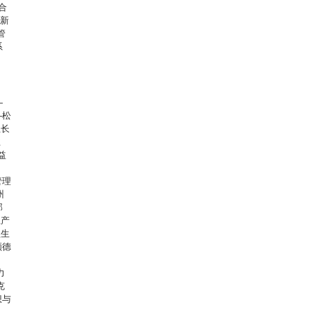
合
革新
管
系
—
—松
组长
业
益
管理
州
部
生产
益生
顺德
力
克
想与