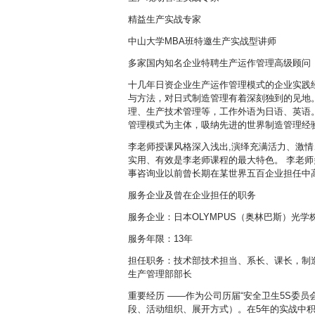
精益生产实战专家
中山大学MBA班特邀生产实战型讲师
多家国内知名企业特聘生产运作管理高级顾问
十几年日资企业生产运作管理模式的企业实践
与方法，对日式制造管理有着深刻独到的见地
理、生产技术管理等，工作外语为日语、英语
管理模式为主体，吸纳先进的世界制造管理经
李老师授课风格深入浅出,演绎充满活力、激
实用、有效是李老师课程的最大特色。 李老
事咨询业以前曾长期在某世界五百企业担任中
服务企业及曾在企业担任的职务
服务企业：日本OLYMPUS（奥林巴斯）光
服务年限：13年
担任职务：技术部技术担当、系长、课长，制
生产管理部部长
重要经历 ——作为公司历届“安全卫生5S委员
段、活动组织、展开方式）。在5年的实战中