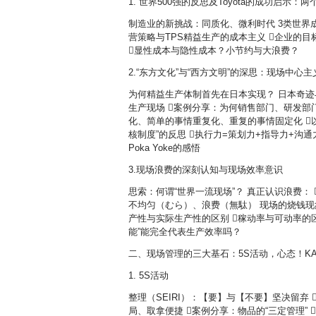
1. 世界500强的反思及Toyota的成功启示
制造业的新挑战：同质化、微利时代 3类世界成功的运作体
营策略与TPS精益生产的成本主义 企业的目
显性成本与隐性成本？小节约与大浪费？
2.“东方文化”与“西方文明”的深思：现场中心
为何精益生产体制首先在日本实现？ 日本奇
生产现场 案例分享：为何销售部门、研发部
化、简单的事情重复化、重复的事情固定化 
核制度”的反思 执行力=策划力+指导力+沟
Poka Yoke的感悟
3.现场浪费的深刻认知与现场效率意识
思索：何谓“世界一流现场”？ 真正认识浪费： 
不均匀（むら）、浪费（無駄） 现场的烧钱现
产性与实际生产性的区别 稼动率与可动率的区
能”能完全代表生产效率吗？
二、现场管理的三大基石：5S活动，心态！K
1.
5S活动
整理（SEIRI）：【要】与【不要】坚决留弃
局、取拿便捷 案例分享：物品的“三定管理” 