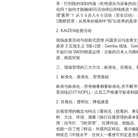
享：打扫除的深刻内涵（杜绝源头与设备的自主保
化吗？如何才能确保5S活动得以持续推进？领导
谓“素养“？ 从５Ｓ步入６Ｓ活动（安全活动）
围棋哲理：从简单的规则中“悟”出世界的真
2. KAIZEN改善活动
现场改善活动与创新式思维 问题意识与改善文化
差异 3.五现主义 3现+2原：Gemba 现场、Gemb
不如行动 5W2H彻底运用：古板的日本人与模糊的
源，彻底对策
三、现场管理的三大方法：标准化、目视化、
1. 标准化：基准化，管理基础
标准与标准化：所有物事都要标准化,并不断寻
育训练(OJT与OPL)：让员工严格遵守标准
2. 目视化：透明化，降低难度
目视管理的概念与特点 看得见（想看的、希
料、方法、环境、测量 推行目视管理的基本
理：信号灯、“3色管理” 、红牌作战、危险品
也能一目了然 样品：外观判定样品、展示橱
种状态 中级水平：任何人一看便可判定是否