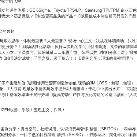
：两个轮子的飞奔！
系：GE 6Sigma、Toyota TPS/LP、Samsung TPI/TPM 企业三
标做大？还是做强？ 制造更高品质的产品？ 以更低成本制造相同品质的产品
主义的兴起
迹与东方思考：体制最重要？人最重要？ 现场中心主义：决战在终端商场、决胜
门更强势？！ 现场活性化活动：执行→实现的学问 创造简捷：复杂的事情简
以人为本：全员参与、其乐融融→→集思广益、荣辱以共 案例分享：对于“绩
通力 细节决定成败！千里之堤、溃于蚁穴！！ 案例分享：现场的目视管理与
不产生附加值 超额使用资源而创造附加值 现场的3M LOSS：勉强（無理）
象—7大浪费 现场效率意识与效率提升4大着眼点：干毛巾中挤出水来！ 表面
别 整体效率重于局部效率 提高劳动生产性与强化劳动的区别 思索：“人
AIZEN改善，手段！五现主义，作风！
 案例分享：腾出空间、杜绝误用、认识浪费与奢侈 整顿（SEITON）：科学布
案例分享：一目了然的目视管理 清扫（SEISO）：扫除垃圾、美化环境 案