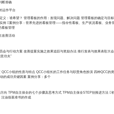
判断准确
理的运作平台
定义：谁希望？ 管理看板的作用：发现问题、解决问题 管理看板的确定与目
实例 案例分享：世界先进的看板管理——指令性看板、生产状况看板、业务
的看板管理
主改善活动
员会与行动方案 改善提案实施之效果追踪与奖励办法 推行发表与效果表彰大会
创意功夫”
 QCC小组的性质与特点 QCC小组长的工作任务与职责角色扮演 四种QCC的
活动的成功关键因素 案例分享：多个
方向 TPM自主保全的七个步骤及思考方式 TPM自主保全STEP别推进方法 
检、注油假基准书的作成