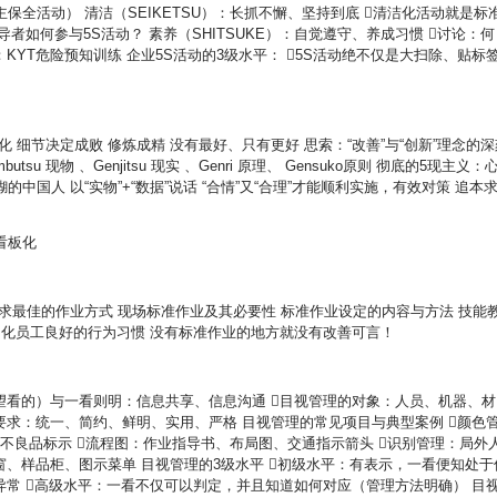
全活动） 清洁（SEIKETSU）：长抓不懈、坚持到底 清洁化活动就是标
者如何参与5S活动？ 素养（SHITSUKE）：自觉遵守、养成习惯 讨论：何
：KYT危险预知训练 企业5S活动的3级水平： 5S活动绝不仅是大扫除、贴标
谛
 细节决定成败 修炼成精 没有最好、只有更好 思索：“改善”与“创新”理念的深
utsu 现物 、Genjitsu 现实 、Genri 原理、 Gensuko原则 彻底的5现主义：
中国人 以“实物”+“数据”说话 “合情”又“合理”才能顺利实施，有效对策 追本
看板化
求最佳的作业方式 现场标准作业及其必要性 标准作业设定的内容与方法 技能
和固化员工良好的行为习惯 没有标准作业的地方就没有改善可言！
望看的）与一看则明：信息共享、信息沟通 目视管理的对象：人员、机器、材
要求：统一、简约、鲜明、实用、严格 目视管理的常见项目与典型案例 颜色
、不良品标示 流程图：作业指导书、布局图、交通指示箭头 识别管理：局外
窗、样品柜、图示菜单 目视管理的3级水平 初级水平：有表示，一看便知处于
异常 高级水平：一看不仅可以判定，并且知道如何对应（管理方法明确） 目