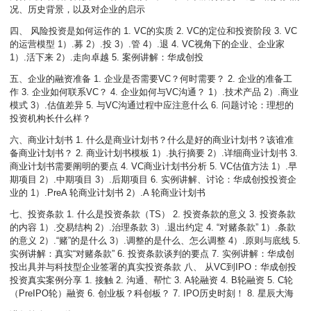
况、历史背景，以及对企业的启示
四、 风险投资是如何运作的 1. VC的实质 2. VC的定位和投资阶段 3. VC
的运营模型 1）.募 2）.投 3）.管 4）.退 4. VC视角下的企业、企业家
1）.活下来 2）.走向卓越 5. 案例讲解：华成创投
五、企业的融资准备 1. 企业是否需要VC？何时需要？ 2. 企业的准备工
作 3. 企业如何联系VC？ 4. 企业如何与VC沟通？ 1）.技术产品 2）.商业
模式 3）.估值差异 5. 与VC沟通过程中应注意什么 6. 问题讨论：理想的
投资机构长什么样？
六、商业计划书 1. 什么是商业计划书？什么是好的商业计划书？该谁准
备商业计划书？ 2. 商业计划书模板 1）.执行摘要 2）.详细商业计划书 3.
商业计划书需要阐明的要点 4. VC商业计划书分析 5. VC估值方法 1）.早
期项目 2）.中期项目 3）.后期项目 6. 实例讲解、讨论：华成创投投资企
业的 1）.PreA 轮商业计划书 2）.A 轮商业计划书
七、投资条款 1. 什么是投资条款（TS） 2. 投资条款的意义 3. 投资条款
的内容 1）.交易结构 2）.治理条款 3）.退出约定 4. “对赌条款” 1）.条款
的意义 2）.“赌”的是什么 3）.调整的是什么、怎么调整 4）.原则与底线 5.
实例讲解：真实“对赌条款” 6. 投资条款谈判的要点 7. 实例讲解：华成创
投出具并与科技型企业签署的真实投资条款 八、 从VC到IPO：华成创投
投资真实案例分享 1. 接触 2. 沟通、帮忙 3. A轮融资 4. B轮融资 5. C轮
（PreIPO轮）融资 6. 创业板？科创板？ 7. IPO历史时刻！ 8. 星辰大海