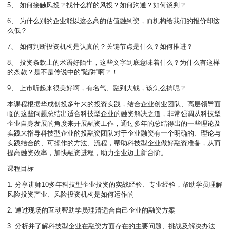
5、 如何接触风投？找什么样的风投？如何沟通？如何谈判？
6、 为什么别的企业能以这么高的估值融到资，而机构给我们的报价却这
么低？
7、 如何判断投资机构是认真的？关键节点是什么？如何推进？
8、 投资条款上的术语好陌生，这些文字到底意味着什么？为什么有这样
的条款？是不是传说中的“陷阱”啊？！
9、 上市听起来很美好啊，有名气、融到大钱，该怎么搞呢？ ……
本课程根据华成创投多年来的投资实践，结合企业创业团队、高层领导面
临的这些问题总结出适合科技型企业的融资解决之道，非常强调从科技型
企业自身发展的角度来开展融资工作，通过多年的总结得出的一些理论及
实践来指导科技型企业的投融资团队对于企业融资有一个明确的、理论与
实践结合的、可操作的方法、流程，帮助科技型企业做好融资准备，从而
提高融资效率，加快融资进程，助力企业迈上新台阶。
课程目标
1. 分享讲师10多年科技型企业投资的实战经验、专业经验，帮助学员理解
风险投资产业、风险投资机构是如何运作的
2. 通过现场的互动帮助学员理清适合自己企业的融资方案
3. 分析并了解科技型企业在融资方面存在的主要问题、挑战及解决办法