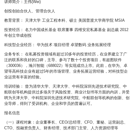
讲师简介：王伟(Wei)
创投创始合伙人、管理合伙人
教育背景： 天津大学 工业工程本科、硕士 美国普渡大学商学院 MSIA
投资经历： 名力中国成长基金 联席董事 四维安宏私募基金 副总裁 2012
年创立华成创投
科技型企业经历： 华为技术 项目经理 卓望数码 业务拓展经理
业务专长： 在私募投资领域有超过10多年的投资经历，在业界建立了广
泛的联系和良好的口碑，主导、参与了数十个投资项目，有超图软件
（300036），瀚川智能（688022）等实现成功上市。此前，在华为、卓
望等高科技企业有超过5年的市场管理、业务拓展运营经验，对科技型企
业运营有丰富的经验。
培训经验： 曾为清华大学、天津大学、中科院深圳先进技术研究院、中
航联创等机构提供过多场关于风险投资、商业计划书等方面的内训，并受
聘为天津大学、中科院深圳先进技术研究院、中航联创等机构的创新、创
业导师，得到了受训机构、企业和学员的普遍认可。
报名信息
（一）课程对象：企业董事长、CEO/总经理、CFO、董秘、运营副总、
CTO、投融资负责人、财务经理、技术部门主管、人力资源经理等