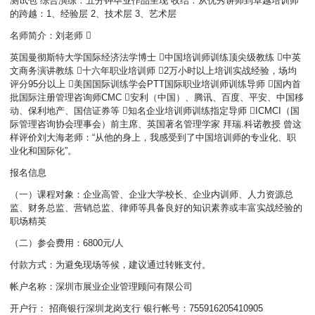
测试包 综合演练：五分钟毕业作品呈现 收结：从优秀讲师到卓越培训师
的跨越：1、经验层 2、技术层 3、艺术层
名师简介：刘老师 
英国曼彻斯特大学国际经济法学博士 中国培训师训练顶尖级教练 中英
文商务演讲教练 十六年职业培训师 2万小时以上培训实战经验，场均
评分95分以上 美国国际训练学会PTT国际职业培训师训练导师 国内首
批国际注册管理咨询师CMC 安利（中国）、腾讯、百度、平安、中国移
动、保利地产、国信证券等 知名企业培训师训练指定导师 ICMCI（国
际管理咨询协会理事会）前主席、英国著名管理学家 拜瑞.科诺教授 曾这
样评价刘大海老师：“从他的身上，我感受到了中国培训师的专业化、职
业化和国际化”。
报名信息
（一）课程对象：企业高管、企业大学校长、企业内训师、人力资源总
监、财务总监、营销总监、律师等具备良好的知识素养或丰富实战经验的
职场精英
（二）参会费用：6800元/人
付款方式：为避免现场等候，建议通过转账支付。
帐户名称：深圳市展业企业管理顾问有限公司
开户行： 招商银行深圳龙岗支行 银行帐号：755916205410905