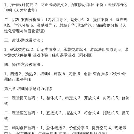
1、操作设计简易 2、防止出现歧义 3、深刻揭示本质 案例：图形结构化
说明《人才的素能》
二、启发-案例分析法： 1内容引导 2、划分小组 3、提供案例 4、宣布规
则5、讨论分析 6、激励引导 7、总结升华 现场辩论：Mini案例分析《人
性化管理与制度化管理》
三、趣味-游戏带动法：
1、破冰类游戏 2、启示类游戏 3、承载类游戏 4、游戏法四项原则 5、课
堂游戏软件使用 游戏体验：经典课堂游戏〈同心顺〉
四、操作-六步教练法：
1、测选 2、预热 3、培训4、评教 5、习惯 6、创新 综合演练：3分钟命
题Mini课程呈现
第六章 培训师临场能力训练
一、课堂提问技巧： 1、整体式 2、特定式 3、开放式 4、封闭式 5、修饰
式
二、课堂应答技巧： 1、直接式 2、描述式 3、符合式 4、拒绝式 5、反问
式
三、精彩点评技巧： 1、总体概括 2、价值分享 3、提升空间 4、现场示
范 5、小结期许 6、点评三原则 演练：《就职演说现场点评》