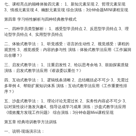
七、课程亮点的颠峰体验四元素： 1、新知元素呈现 2、哲理元素呈现
3、情感元素呈现 4、幽默元素呈现 综合演练：3分钟命题MINI课程呈现
第四章 学习特性解析与四种经典教学模式
一、四种学员类型解析： 1、感受型学员特点 2、反思型学员特点 3、理
论型学员特点 4、实用型学员特点
二、体验式教学法： 1、听觉感受：语言的生动性 2、视觉感受：课程的
观赏性 3、感觉感受：内容的参与性 演练：体验式教学法应用《工作漏洞
出在哪？》
三、启发式教学法： 1、注重启发性 2、给以思考余地 3、鼓励探索质疑
演练：启发式教学法应用《谁该委以重任？》
四、互动式教学法： 1、逻辑线条清晰 2、总结概括必不可少 3、无需过
多举例 4、帮助扩展知识体系 演练：互动式教学法应用《工作重要性排
序？》
五、沙盘式教学法： 1、理论讨论无需过长 2、实务性内容必不可少 3、
以对策性设计激发兴趣4、指导达成学习成果 演练：沙盘式教学法应用
《绩效魔方发现工作问题》 综合演练：3分钟命题Mini课程呈现
第五章 经典培训教学方法训练
一、说明-现场演示法：