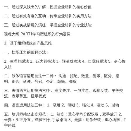
一、通过深入浅出的讲解，挖掘企业培训的核心价值
二、通过有效有趣的互动，传承企业培训的实用方法
三、通过实战情境的演练，掌握企业培训的专业技能
课程大纲 PART1学习型组织的行为逻辑
1、基于组织绩效的产品思维
一、怯场压力的破解办法：
1、生理舒缓法 2、压力转换法 3、预演成功法 4、自我解脱法 5、身心投
入法
二、肢体语言运用技法十二种： 沟通、拒绝、致意、警示、区分、指
明、组合、延伸、号召、否定、鼓舞、决断
三、表情语言运用技法六种： 高度关注、一般注意、观察反馈、平等交
流、表示尊重、显示权威
四、语言运用技法五种： 1、吸引 2、明晰 3、强化 4、激动 5、感动
五、培训师站坐走姿规范： 1、站姿：重心平均分配双腿，双手放开 2、
坐姿：头正身直，双脚平行, 手放桌面 3、走姿：动作舒缓，重心均衡，T
字路线