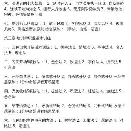
六、演讲者的七大禁忌： 1、延时轻诺 2、与学员争执不休 3、自我陶醉
4、强以不知为知之 5、进行人身攻击 6、无原则取悦学员 7、牵涉政治、
宗教、色情等敏感问题
七、培训师风格选型： 1、教士风格 2、学院风格 3、演义风格 4、教练
风格5、风格选型的原则 综合演练：《手势、出场、语言》
第三章 培训师职业话术训练
一、五种自我介绍话术训练： 1、拆字法 2、情境法 3、事件法 4、名人
法 5、理念法
二、闪亮开场5项技法： 1、悬念法 2、数据法 3、事件法 4、演示法 5、
引言法
三、开场白禁忌： 1、偏离式开场 2、自杀式开场 3、自夸式开场 开场主
题演练：1分钟命题课程开场呈现
四、完美收结5项技法： 1、提炼法 2、呼应法
3、综述法 4、激励法 5、
悬念法
五、结束语禁忌： 1、矛盾式结尾 2、仓促式结尾 3、冗长式结尾 收结主
题演练：1分钟命题课程结尾呈现
六、五种组织主体段落的方法： 1、时空法 2、因果法 3、题解法 4、对
比法 5、递进法