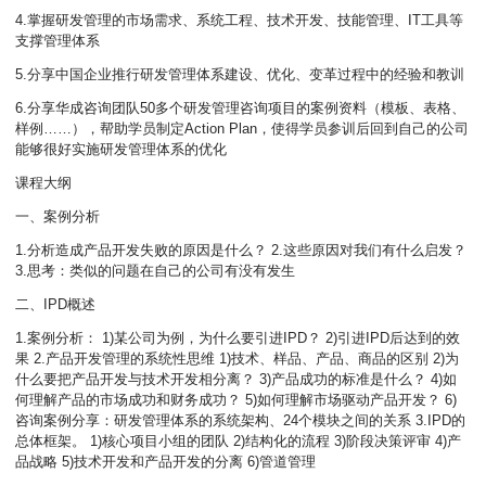
4.掌握研发管理的市场需求、系统工程、技术开发、技能管理、IT工具等
支撑管理体系
5.分享中国企业推行研发管理体系建设、优化、变革过程中的经验和教训
6.分享华成咨询团队50多个研发管理咨询项目的案例资料（模板、表格、
样例……），帮助学员制定Action Plan，使得学员参训后回到自己的公司
能够很好实施研发管理体系的优化
课程大纲
一、案例分析
1.分析造成产品开发失败的原因是什么？ 2.这些原因对我们有什么启发？
3.思考：类似的问题在自己的公司有没有发生
二、IPD概述
1.案例分析： 1)某公司为例，为什么要引进IPD？ 2)引进IPD后达到的效
果 2.产品开发管理的系统性思维 1)技术、样品、产品、商品的区别 2)为
什么要把产品开发与技术开发相分离？ 3)产品成功的标准是什么？ 4)如
何理解产品的市场成功和财务成功？ 5)如何理解市场驱动产品开发？ 6)
咨询案例分享：研发管理体系的系统架构、24个模块之间的关系 3.IPD的
总体框架。 1)核心项目小组的团队 2)结构化的流程 3)阶段决策评审 4)产
品战略 5)技术开发和产品开发的分离 6)管道管理