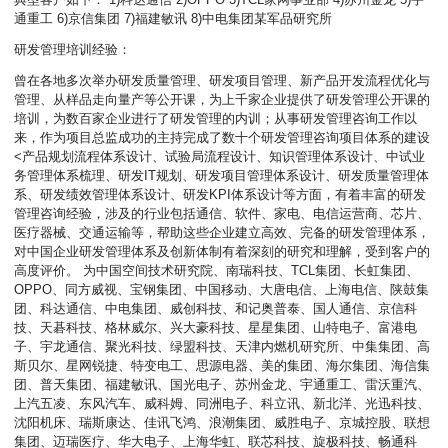
通重工 6)京信集团 7)福建敏讯 8)中电集团某军品研究所
研发管理培训经验：
曾在各地多次举办研发质量管理、研发项目管理、新产品开发流程优化与
管理、从样品走向量产等公开课，为上千家企业提供了研发管理公开课的
培训，为数百家企业进行了研发管理的内训；从事研发管理咨询工作以
来，作为项目总监成功的主持完成了数十个研发管理咨询项目体系的建设
<产品规划流程体系设计、试验局流程设计、知识管理体系设计、中试业
务管理体系梳理、研发IT规划、研发项目管理体系设计、研发质量管理体
系、研发绩效管理体系设计、研发KPI体系设计等方面，有着丰富的研发
管理咨询经验，涉及的行业包括通信、软件、家电、电信运营商、芯片、
医疗器械、交通运输等，帮助这些企业建立高效、完备的研发管理体系，
对中国企业研发管理体系及创新体制有着深刻的研究和理解，受到客户的
高度评价。 为中国空间技术研究院、南瑞科技、TCL集团、长虹集团、
OPPO、同方威视、宝钢集团、中国移动、大唐电信、上海电信、陕鼓集
团、科达通信、中电集团、威创科技、和记奥普泰、国人通信、京信科
技、天碁科技、格林威尔、兴大豪科技、星星集团、山特电子、富港电
子、宇龙通信、聚光科技、绿盟科技、天津内燃机研究所、中集集团、高
斯贝尔、星网锐捷、特变电工、思源电器、美的集团、海尔集团、海信集
团、普天集团、福建敏讯、国光电子、苏州金龙、宇通重工、雷沃重汽、
上汽五凌、东风汽车、威科姆、同洲电子、科立讯、新北洋、光迅科技、
沈阳机床、瑞斯康达、佳讯飞鸿、浪潮集团、威胜电子、京城控股、联想
集团、迈瑞医疗、华大电子、上海华虹、联芯科技、旋极科技、畅通科