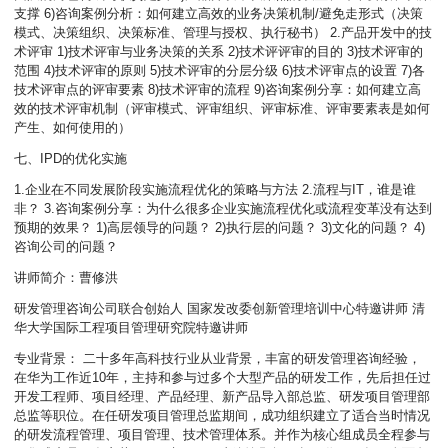
支撑 6)咨询案例分析：如何建立高效的业务决策机制/避免走形式（决策
模式、决策组织、决策标准、管理与授权、执行秘书） 2.产品开发中的技
术评审 1)技术评审与业务决策的关系 2)技术评评审的目的 3)技术评审的
范围 4)技术评审的原则 5)技术评审的分层分级 6)技术评审点的设置 7)各
技术评审点的评审要素 8)技术评审的流程 9)咨询案例分享：如何建立高
效的技术评审机制（评审模式、评审组织、评审标准、评审要素表是如何
产生、如何使用的）
七、IPD的优化实施
1.企业在不同发展阶段实施流程优化的策略与方法 2.流程与IT，谁是谁
非？ 3.咨询案例分享：为什么很多企业实施流程优化或流程变革没有达到
预期的效果？ 1)高层领导的问题？ 2)执行层的问题？ 3)文化的问题？ 4)
咨询公司的问题？
讲师简介：曹修洪
研发管理咨询公司联合创始人 国家发改委创新管理培训中心特邀讲师 清
华大学国际工程项目管理研究院特邀讲师
专业背景： 二十多年高科技行业从业背景，丰富的研发管理咨询经验，
在华为工作近10年，主持和参与过多个大型产品的研发工作，先后担任过
开发工程师、项目经理、产品经理、新产品导入部总监、研发项目管理部
总监等职位。在任研发项目管理总监期间，成功组织建立了适合当时情况
的研发流程管理、项目管理、技术管理体系。并作为核心组成员全程参与