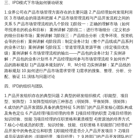
三、IPD模式下市场如何驱动研发
1.业界公司在产品市场管理方面存在的主要问题 2.产品经理如何发现利润
区 3.市场机会的筛选和把握 4.产品市场管理流程与产品开发流程之间的
关系 5.产品市场管理流程的几个阶段 1)阶段一：正确的理解市场（如何
寻找潜在的机会和目标） 案例讲解 2)阶段二：进行市场细分（定义初步
的细分目标市场）案例讲解 3)阶段三：产品组合分析（竞争环境、投资机
会等的分析）案例讲解 4)阶段四：制定业务计划（整个产品线或产品系列
的业务计划）案例讲解 5)阶段五：管道管理及资源平衡（排定项目优先
级）案例讲解 6.市场管理流程的输出――产品包的业务计划 7.实例讲
解：产品包的业务计划书 8.产品经理如何参与市场管理流程 9.如何作产
品的路标规划 1)产品版本规划的V、R、M介绍 2)实例讲解：某产品线的
路标规划 10.如何进行产品市场需求管理 1)需求的搜集、整理、分析、分
配、验证 11.演练与问题讨论
四、IPD的组织与团队
1.产品开发组织存在的典型问题 2.典型的研发组织模式（职能型、项目
型、矩阵型） 3.矩阵型组织的三种形态（弱矩阵、平衡矩阵、强矩阵）
4.成功的产品开发团队具备的典型特征 5.跨部门的产品开发核心团队构成
及角色定位
6.产品经理/项目经理的培养 1)项目经理的职责 2)项目经理的
知识经验、技能 3)项目经理的任职资格和素质模型 4)资源池的培养方式
7.核心小组成员的职责、知识经验、技能、任职资格 8.职能部门经理在产
品开发中的角色定位和职责 1)职能经理是否介入产品开发项目？ 2)项目
成员应该听谁的（职能经理、项目经理）？ 9.跨部门的产品开发团队的汇