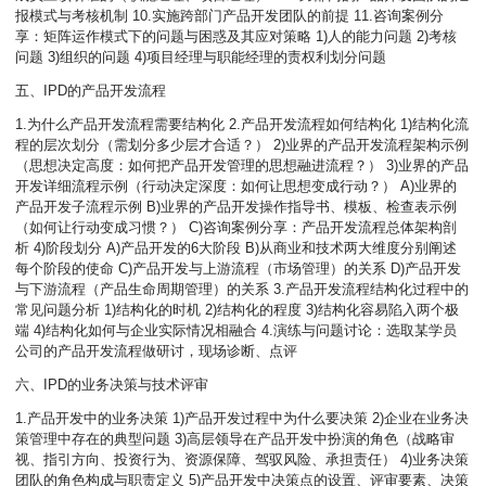
报模式与考核机制 10.实施跨部门产品开发团队的前提 11.咨询案例分
享：矩阵运作模式下的问题与困惑及其应对策略 1)人的能力问题 2)考核
问题 3)组织的问题 4)项目经理与职能经理的责权利划分问题
五、IPD的产品开发流程
1.为什么产品开发流程需要结构化 2.产品开发流程如何结构化 1)结构化流
程的层次划分（需划分多少层才合适？） 2)业界的产品开发流程架构示例
（思想决定高度：如何把产品开发管理的思想融进流程？） 3)业界的产品
开发详细流程示例（行动决定深度：如何让思想变成行动？） A)业界的
产品开发子流程示例 B)业界的产品开发操作指导书、模板、检查表示例
（如何让行动变成习惯？） C)咨询案例分享：产品开发流程总体架构剖
析 4)阶段划分 A)产品开发的6大阶段 B)从商业和技术两大维度分别阐述
每个阶段的使命 C)产品开发与上游流程（市场管理）的关系 D)产品开发
与下游流程（产品生命周期管理）的关系 3.产品开发流程结构化过程中的
常见问题分析 1)结构化的时机 2)结构化的程度 3)结构化容易陷入两个极
端 4)结构化如何与企业实际情况相融合 4.演练与问题讨论：选取某学员
公司的产品开发流程做研讨，现场诊断、点评
六、IPD的业务决策与技术评审
1.产品开发中的业务决策 1)产品开发过程中为什么要决策 2)企业在业务决
策管理中存在的典型问题 3)高层领导在产品开发中扮演的角色（战略审
视、指引方向、投资行为、资源保障、驾驭风险、承担责任） 4)业务决策
团队的角色构成与职责定义 5)产品开发中决策点的设置、评审要素、决策