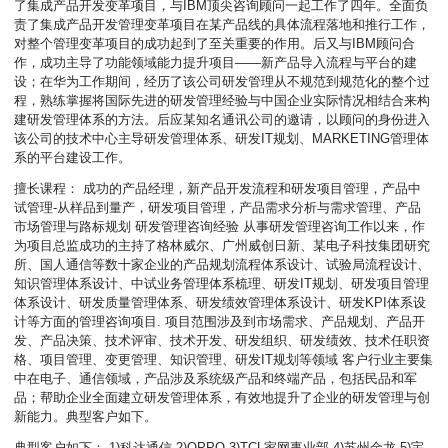
了集成产品开发变革项目，与IBM顶尖咨询顾问一起工作了四年。全面负
责了集成产品开发管理变革项目在某产品线的具体流程落地和推行工作，
对整个管理变革项目的成功起到了至关重要的作用。后又与IBM顾问合
作，成功主导了功能领域能力提升项目――新产品导入流程与平台的建
设；在华为工作期间，经历了该公司研发管理从不规范到规范化的整个过
程，熟练掌握将国际先进的研发管理经验与中国企业实际情况相结合来构
建研发管理体系的方法。后应某知名通讯公司的邀请，以顾问的身份进入
该公司的技术中心主导研发管理体系、研发IT规划、MARKETING管理体
系的平台建设工作。
擅长课程： 成功的产品经理，新产品开发流程和研发项目管理，产品中
试管理-从样品到量产，研发项目管理，产品需求分析与需求管理、产品
市场管理与路标规划 研发管理咨询经验 从事研发管理咨询工作以来，作
为项目总监成功的主持了格林威尔、广州威创日新、某电子科技集团研究
所、国人通信等数十家企业的产品规划流程体系设计、试验局流程设计、
知识管理体系设计、中试业务管理体系梳理、研发IT规划、研发项目管理
体系设计、研发质量管理体系、研发绩效管理体系设计、研发KPI体系设
计等方面的管理咨询项目. 项目范围涉及到市场需求、产品规划、产品开
发、产品决策、技术评审、技术开发、研发组织、研发绩效、技术任职资
格、项目管理、变更管理、知识管理、研发IT规划等领域 客户行业主要集
中在电子、通信领域，产品涉及系统级产品和终端产品，包括民品和军
品；帮助企业全面建立研发管理体系，有效地提升了企业的研发管理与创
新能力。典型客户如下。
典型客户如下： 1)科达通信 2)OPPO 3)TCL家网事业部 4)苏州金龙 5)宇