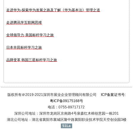
走进华为-探索华为发展之路及了解《华为基本法》管理之道
走进腾讯学互联网思维
全球领导力·美国标杆学习之旅
日本丰田标杆学习之旅
品牌变革 韩国三星标杆学习之旅
版权所有＠2019-2021深圳市展业企业管理顾问有限公司
ICP备案证书号:
粤ICP备09175168号
电话：0755-89717172
深圳公司地址：深圳市龙岗区京南路4号泉森红木棉创意园一栋201
湖北公司地址：湖北省襄阳市襄城区隆中路襄阳职业技术学院天空创业园3楼
51La