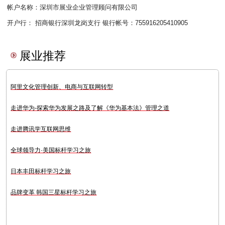
帐户名称：深圳市展业企业管理顾问有限公司
开户行： 招商银行深圳龙岗支行 银行帐号：755916205410905
展业推荐
阿里文化管理创新、电商与互联网转型
走进华为-探索华为发展之路及了解《华为基本法》管理之道
走进腾讯学互联网思维
全球领导力·美国标杆学习之旅
日本丰田标杆学习之旅
品牌变革 韩国三星标杆学习之旅