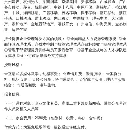
贵州建设、杭州光大、湖南烟草、京煤集团、安徽移动、西藏联通、广西
各市移动、茅台、杭州银行、中铁十八局、中原环保、富锦地产、榕江地
产、中城、海南移动、广省移动、茂名移动、揭阳移动、湛江移动、浙江
移动、四川移动、眉山移动、内江移动、中国核电、理光中国、大汉地
产、泰和地产、金地西部地产、港城开发、广州电信、中海壳牌、全盛物
业、远洋亿家、---
擅长提供企业管理解决方案的领域： ◎全面精益人力资源管理系统; ◎全
面预算管理体系；◎成本控制与核算管理体系◎目标绩效与薪酬管理体系
◎管理干部管理提升训练与员工素质教育；◎基于企业战略的人才梯队建
设体系 ◎企业行政后勤服务支持体系
授课风格：
☆互动式多媒体教学，动感享受； ☆声情并茂，激情演绎； ☆案例分
析，现场点评； ☆经验分享，悟与道结合； ☆实战与实用，理论与实操
结合； ☆通俗幽默，趣味生动。
报名信息
（一）课程对象：企业文化专员、党团工群专兼职新闻稿、微信公众号运
作人员及相关人员等
（二）参会费用：2680元（包教材，税费，点心，含午餐）
付款方式：为避免现场等候，建议通过转账支付。