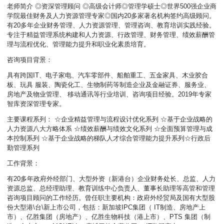
老师简介 ◎资深管理顾问 ◎高级会计师◎管理学硕士◎世界500强企业商
学院最佳财务及人力资源管理专家◎国内20多家著名机构签约高级顾问。
有20多年企业财务管理、人力资源管理、管理咨询、教育培训实践经验。
专注于精益管理系统构建和人力资源、行政管理、财务管理、绩效薪酬管
理与流程优化、管理能力提升和职业化素质培育。
咨询项目背景：
具有跨国IT、电子家电、汽车零部件、船舶重工、五金家具、木业胶合
板、玩具 服装、陶瓷化工、生物制药等制造企业及金融证券、服务业、
房地产及物业管理、 移动通讯等行业培训、咨询项目经验。2019年专家
智库资深管理专家。
主要课程系列： ☆企业精益管理与流程设计优化系列 ☆基于企业战略的
人力资源八大方略体系
☆绩效薪酬与绩效文化系列 ☆全面预算管理与成
本控制系列 ☆基于企业战略的梯队人才综合管理能力提升系列☆行政后
勤管理系列
工作背景：
有20多年政府外经部门、大型外资（新港台）企业财务处长、总监、人力
资源总监、总经理助理、教育训练中心负责人、董事长助理等高管和管理
咨询项目顾问的工作经历。曾任职主要机构：政府外经贸局及国有大型股
份大型港\台\新上市公司，包括：新加坡IPC集团（ IT制造、房地产上
市）、亿胜集团（房地产）、亿胜生物科技（港上市）、PTS 集团（制