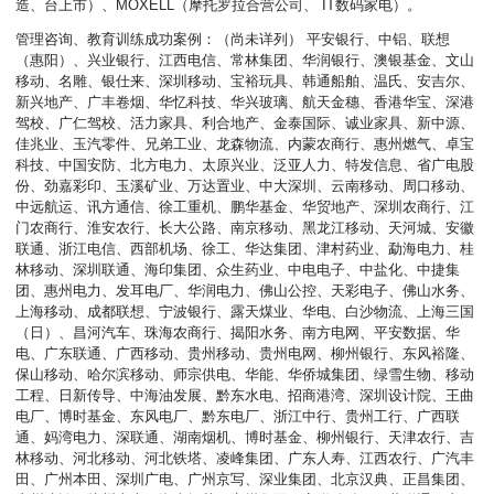
造、台上市）、MOXELL（摩托罗拉合营公司、 IT数码家电）。
管理咨询、教育训练成功案例：（尚未详列） 平安银行、中铝、联想
（惠阳）、兴业银行、江西电信、常林集团、华润银行、澳银基金、文山
移动、名雕、银仕来、深圳移动、宝裕玩具、韩通船舶、温氏、安吉尔、
新兴地产、广丰卷烟、华忆科技、华兴玻璃、航天金穗、香港华宝、深港
驾校、广仁驾校、活力家具、利合地产、金泰国际、诚业家具、新中源、
佳兆业、玉汽零件、兄弟工业、龙森物流、内蒙农商行、惠州燃气、卓宝
科技、中国安防、北方电力、太原兴业、泛亚人力、特发信息、省广电股
份、劲嘉彩印、玉溪矿业、万达置业、中大深圳、云南移动、周口移动、
中远航运、讯方通信、徐工重机、鹏华基金、华贸地产、深圳农商行、江
门农商行、淮安农行、长大公路、南京移动、黑龙江移动、天河城、安徽
联通、浙江电信、西部机场、徐工、华达集团、津村药业、勐海电力、桂
林移动、深圳联通、海印集团、众生药业、中电电子、中盐化、中捷集
团、惠州电力、发耳电厂、华润电力、佛山公控、天彩电子、佛山水务、
上海移动、成都联想、宁波银行、露天煤业、华电、白沙物流、上海三国
（日）、昌河汽车、珠海农商行、揭阳水务、南方电网、平安数据、华
电、广东联通、广西移动、贵州移动、贵州电网、柳州银行、东风裕隆、
保山移动、哈尔滨移动、师宗供电、华能、华侨城集团、绿雪生物、移动
工程、日新传导、中海油发展、黔东水电、招商港湾、深圳设计院、王曲
电厂、博时基金、东风电厂、黔东电厂、浙江中行、贵州工行、广西联
通、妈湾电力、深联通、湖南烟机、博时基金、柳州银行、天津农行、吉
林移动、河北移动、河北铁塔、凌峰集团、广东人寿、江西农行、广汽丰
田、广州本田、深圳广电、广州京写、深业集团、北京汉典、正昌集团、