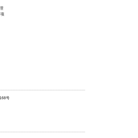
理
题项
168号