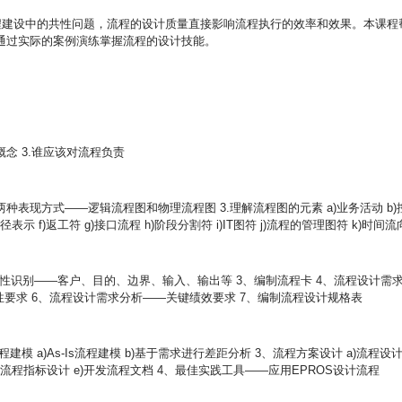
程建设中的共性问题，流程的设计质量直接影响流程执行的效率和效果。本课程
通过实际的案例演练掌握流程的设计技能。
概念 3.谁应该对流程负责
两种表现方式——逻辑流程图和物理流程图 3.理解流程图的元素 a)业务活动 b)
径表示 f)返工符 g)接口流程 h)阶段分割符
i)IT图符 j)流程的管理图符 k)时间
属性识别——客户、目的、边界、输入、输出等 3、编制流程卡 4、流程设计需
性要求 6、流程设计需求分析——关键绩效要求 7、编制流程设计规格表
流程建模 a)As-Is流程建模 b)基于需求进行差距分析 3、流程方案设计 a)流程设
d)流程指标设计 e)开发流程文档 4、最佳实践工具——应用EPROS设计流程