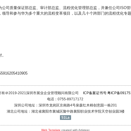
为公司质量保证部总监、审计部总监、流程优化管理部总监，并兼任公司ISO管
，领导和参与华为多个重大的流程变革项目，以及几十个跨部门的流程优化专
付。
6205410905
所有＠2019-2021深圳市展业企业管理顾问有限公司
ICP备案证书号:粤ICP备09175
电话：0755-89717172
深圳公司地址：深圳市龙岗区京南路4号泉森红木棉创意园一栋201
湖北公司地址：湖北省襄阳市襄城区隆中路襄阳职业技术学院天空创业园3楼
51La
Web Template
created with Artisteer.