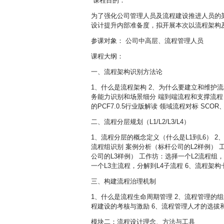
课程目的：
为了强化公司管理人员及流程建设推进人员的
设计提升内部准备度，拟开展本次以流程架构
参课对象： 公司中高层、流程管理人员
课程大纲：
一、流程架构识别方法论
1、什么是流程架构 2、为什么要建立和维护
务能力识别和场景细分 端到端流程和支撑流程 4
的PCF7.0.5行业版解读 领域流程对标 SC
二、流程分层规划（L1/L2/L3/L4）
1、流程分层的概念定义（什么是L1到L6） 2
流程组识别 案例分析（标杆公司的L2样例） 
公司的L3样例） 工作坊：选择一个L2流程组，
一个L3主流程，分解到L4子流程 6、流程架
三、构建流程治理机制
1、什么是流程生命周期管理 2、流程管理的组织
程建设的考核与激励 6、流程管理人才的选拔
模块二：流程设计理念、方法与工具