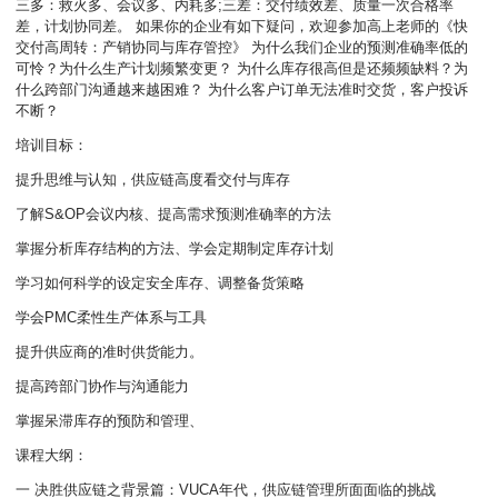
三多：救火多、会议多、内耗多;三差：交付绩效差、质量一次合格率
差，计划协同差。 如果你的企业有如下疑问，欢迎参加高上老师的《快
交付高周转：产销协同与库存管控》 为什么我们企业的预测准确率低的
可怜？为什么生产计划频繁变更？ 为什么库存很高但是还频频缺料？为
什么跨部门沟通越来越困难？ 为什么客户订单无法准时交货，客户投诉
不断？
培训目标：
提升思维与认知，供应链高度看交付与库存
了解S&OP会议内核、提高需求预测准确率的方法
掌握分析库存结构的方法、学会定期制定库存计划
学习如何科学的设定安全库存、调整备货策略
学会PMC柔性生产体系与工具
提升供应商的准时供货能力。
提高跨部门协作与沟通能力
掌握呆滞库存的预防和管理、
课程大纲：
一 决胜供应链之背景篇：VUCA年代，供应链管理所面面临的挑战