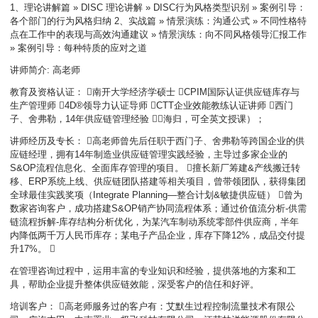
1、理论讲解篇 » DISC 理论讲解 » DISC行为风格类型识别 » 案例引导：
各个部门的行为风格归纳 2、实战篇 » 情景演练：沟通公式 » 不同性格特
点在工作中的表现与高效沟通建议 » 情景演练：向不同风格领导汇报工作
» 案例引导：每种特质的应对之道
讲师简介: 高老师
教育及资格认证： 南开大学经济学硕士 CPIM国际认证供应链库存与
生产管理师 4D®领导力认证导师 CTT企业效能教练认证讲师 西门
子、舍弗勒，14年供应链管理经验 （海归，可全英文授课）；
讲师经历及专长： 高老师曾先后任职于西门子、舍弗勒等跨国企业的供
应链经理，拥有14年制造业供应链管理实践经验，主导过多家企业的
S&OP流程信息化、全面库存管理的项目。 擅长新厂筹建&产线搬迁转
移、ERP系统上线、供应链团队搭建等相关项目，曾带领团队，获得集团
全球最佳实践奖项（Integrate Planning—整合计划&敏捷供应链） 曾为
数家咨询客户，成功搭建S&OP销产协同流程体系；通过价值流分析-供需
链流程拆解-库存结构分析优化，为某汽车制动系统零部件供应商，半年
内降低两千万人民币库存；某电子产品企业，库存下降12%，成品交付提
升17%。 
在管理咨询过程中，运用丰富的专业知识和经验，提供落地的方案和工
具，帮助企业提升整体供应链效能，深受客户的信任和好评。
培训客户： 高老师服务过的客户有：艾默生过程控制流量技术有限公