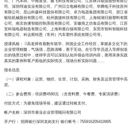
司、广汽本田、中南置业、极飞科技有限公司、江苏林洋能源股份有限公
司、深圳纬迪实业有限公司、广州日立电梯有限公司、华腾电子科技苏州
有限公司、昆山科森科技股份有限公司、卓力电器集团有限公司、浙江省
银轮机械股份有限公司、杭州旗捷科技有限公司、上海锦湖日丽塑料有限
公司、南京协澳智能控制系统有限公司、安徽燕之坊食品有限公司、江苏
安科瑞电器制造有限公司、上海和黄白猫有限公司、东莞市智科智能科技
有限公司、科达斯特恩（常州）汽车塑件系统有限公司等。
授课风格： 高老师有着数年留学、跨国企业工作经历，掌握多文化下的
企业管理精髓，气场强，思路清晰，善于互动。在引导学员进入导师创造
出的场景过程中，使得学员可以深刻认知并领会培训内容，善用亲身实践
真实的案例和客户面临的实际情况，现场分析实际问题……
报名信息
（一）课程对象：运营、物控、生管、计划、采购、财务及运营管理中高
层。
（二）参会费用：培训费4580元 （含资料费、午餐费、专家演讲费）
付款方式：为避免现场等候，建议通过转账支付。
帐户名称：深圳市展业企业管理顾问有限公司
开户行： 招商银行深圳龙岗支行 银行帐号：755916205410905