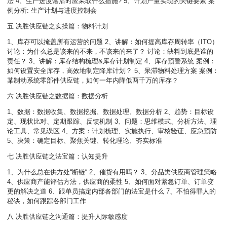
法 4、生产进度落后时应采取什么措施? 5、计划产量实现的关键要素 案
例分析: 生产计划与进度控制会
五 决胜供应链之实操篇：物料计划
1、库存可以掩盖所有运营的问题 2、讲解：如何提高库存周转率（ITO）
讨论：为什么总是该来的不来，不该来的来了？ 讨论：缺料到底是谁的
责任？ 3、讲解：库存结构梳理&库存计划制定 4、库存预警系统 案例：
如何设置安全库存，高效地制定降库计划？ 5、呆滞物料处理方案
案例：
某制动系统零部件供应链，如何一年内降低两千万的库存？
六 决胜供应链之数据篇：数据分析
1、数据：数据收集、数据挖掘、数据处理、数据分析 2、趋势：目标设
定、现状比对、定期跟踪、反馈机制 3、问题：思维模式、分析方法、理
论工具、常见误区 4、方案：计划梳理、实施执行、审核验证、应急预防
5、决策：确定目标、聚焦关键、转化理论、夯实标准
七 决胜供应链之法宝篇：认知提升
1、为什么总在供方处“断链“ 2、催货有用吗？ 3、分品类供应商管理策略
4、供应商产能评估方法，供应商的柔性 5、如何面对紧急订单、订单变
更的解决之道 6、跟单员搞定内部各部门的法宝是什么 7、不怕得罪人的
秘诀，如何跟踪各部门工作
八 决胜供应链之沟通篇：提升人际敏感度