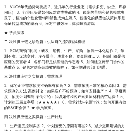
1、VUCA年代趋势与挑战 2、近几年的行业业态（需求多变、缺货、库存
积压） 3、行业巨头是如何应对这类挑战的 4、传统的营销和销售模式失
灵了，精准的个性化营销和销售成为主流 5、智能化的供应链决策体系是
保证转型成功的基石 6、应对牛鞭效应，体验啤酒游戏
★ 学员演练
二 决胜供应链之诊断篇：供应链的流程现状梳理
1、SCM跨部门协同：研发、销售、生产、采购、物流一体化运作 2、预
测不准、无法交付、库存爆仓、质量不良、资金困难… 3、各部门都是供
应链的受害者 4、各部门都是供应链的作恶者 5、如何建立跨部门协作的
基准点 6、销售对供应链绩效的影响 7、如何增进跨部门沟通。
三 决胜供应链之实操篇：需求管理
1、你的企业需求预测准确率有多高？ 2、需求预测不准的核心原因 3、需
求预测的方法 案例讨论：如果客户不给预测，如何安排生产？ 4、季度月
度、预测计划编制 案例讨论：我该如何和客户索要原材料的空运费？ 5、
计划的五层金字塔（★★★★★） 6、需求计划-专题讨论：如何开展有效
的S&OP会议？ ★ 学员演练。
四 决胜供应链之实操篇：生产计划
1、生产进度控制实务 2、计划变更的原因有哪些? 3、减少交期延误的方