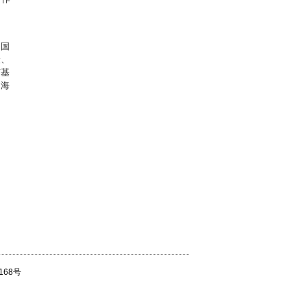
、国
众、
京基
岛海
168号