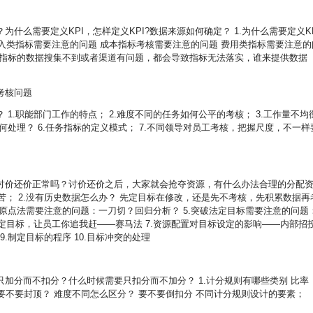
什么需要定义KPI，怎样定义KPI?数据来源如何确定？ 1.为什么需要定义KP
收入类指标需要注意的问题 成本指标考核需要注意的问题 费用类指标需要注意的
 4.指标的数据搜集不到或者渠道有问题，都会导致指标无法落实，谁来提供数据
考核问题
1.职能部门工作的特点； 2.难度不同的任务如何公平的考核； 3.工作量不均
如何处理？ 6.任务指标的定义模式； 7.不同领导对员工考核，把握尺度，不一样
讨价还价正常吗？讨价还价之后，大家就会抢夺资源，有什么办法合理的分配
苦； 2.没有历史数据怎么办？ 先定目标在修改，还是先不考核，先积累数据再
4.原点法需要注意的问题：一刀切？回归分析？ 5.突破法定目标需要注意的问题
不定目标，让员工你追我赶——赛马法 7.资源配置对目标设定的影响——内部招
9.制定目标的程序 10.目标冲突的处理
加分而不扣分？什么时候需要只扣分而不加分？ 1.计分规则有哪些类别 比率
素 要不要封顶？ 难度不同怎么区分？ 要不要倒扣分 不同计分规则设计的要素；