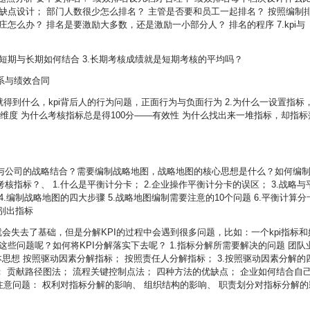
缺点设计； 部门人数很少怎么排名？ 主管是否要和员工一起排名？ 按照编制
怎么办？ 排名是要激励大多数，还是激励一小部分人？ 排名的程序 7.kpi与
2.短期与长期如何结合 3.长期考核成绩就是短期考核的平均吗？
系与绩效合同
，就得到什么，kpi背后人的行为问题，正面行为与负面行为 2.为什么一设置指标
i的维度 为什么考核指标总是得100分——有效性 为什么找出来一堆指标，却指标
与公司的战略结合？需要编制战略地图，战略地图的核心思想是什么？如何编
考核指标？、
1.什么是平衡计分卡； 2.企业操作平衡计分卡的误区； 3.战略与
.编制战略地图的四大步骤 5.战略地图编制需要注意的10个问题 6.平衡计算分
别出指标
，就会失去了基础，但是分解KPI的过程中会遇到很多问题，比如：一个kpi指标和
些问题呢？如何将KPI分解落实下去呢？ 1.指标分解所需要解决的问题 团队
本思想 按照驱动因素分解指标； 按照责任人分解指标； 3.按照驱动因素分解的
； 贡献路径图法； 流程关键控制点法； 四种方法的优缺点； 企业如何结合自
的注意问题： 权利对指标分解的影响、 组织结构的影响、 职责划分对指标分解的