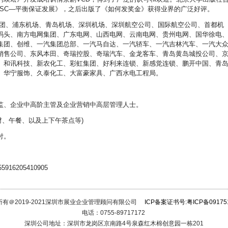
BSC—平衡保证发展》，之后出版了《如何发奖金》获得业界的广泛好评。
集团、浦东机场、青岛机场、深圳机场、深圳航空公司、国际航空公司、首都机
码头、南方电网集团、广东电网、山西电网、云南电网、贵州电网、国华徐电
集团、创维、一汽集团总部、一汽马自达、一汽轿车、一汽吉林汽车、一汽大
销售公司、东风本田、奇瑞控股、奇瑞汽车、金龙客车、青岛黄岛城投公司、
、和讯科技、新农化工、彩虹集团、好利来连锁、新感觉连锁、鹏开中国、青
、华宁服饰、久泰化工、大富豪家具、广西水电工程局。
监、企业中高阶主管及企业营销中高层管理人士。
教材、午餐、以及上下午茶点等)
付。
6205410905
所有＠2019-2021深圳市展业企业管理顾问有限公司
ICP备案证书号:粤ICP备09175
电话：0755-89717172
深圳公司地址：深圳市龙岗区京南路4号泉森红木棉创意园一栋201