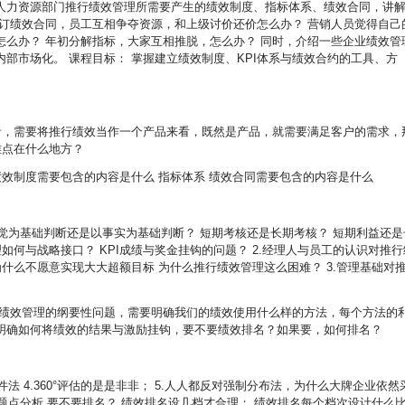
人力资源部门推行绩效管理所需要产生的绩效制度、指标体系、绩效合同，讲
签订绩效合同，员工互相争夺资源，和上级讨价还价怎么办？ 营销人员觉得自己
怎么办？ 年初分解指标，大家互相推脱，怎么办？ 同时，介绍一些企业绩效管
部市场化。 课程目标： 掌握建立绩效制度、KPI体系与绩效合约的工具、方
行者，需要将推行绩效当作一个产品来看，既然是产品，就需要满足客户的需求，
难点在什么地方？
绩效制度需要包含的内容是什么 指标体系 绩效合同需要包含的内容是什么
感觉为基础判断还是以事实为基础判断？ 短期考核还是长期考核？ 短期利益还是
如何与战略接口？ KPI成绩与奖金挂钩的问题？ 2.经理人与员工的认识对推行
为什么不愿意实现大大超额目标 为什么推行绩效管理这么困难？ 3.管理基础对
是绩效管理的纲要性问题，需要明确我们的绩效使用什么样的方法，每个方法的
明确如何将绩效的结果与激励挂钩，要不要绩效排名？如果要，如何排名？
事件法 4.360°评估的是是非非； 5.人人都反对强制分布法，为什么大牌企业依然
问题点分析 要不要排名？ 绩效排名设几档才合理； 绩效排名每个档次设计什么