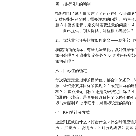
四．指标词典的编制
指标找到了就万事大吉了？还存在什么问题呢？为
2.财务指标定义时，需要注意的问题； 销售
题 3.非财务指标，定义时需要注意的问题；
——自己提供，别人提供，利益相关者提供？
五、无法量化任务指标如何定义——职能部门
职能部门的指标，有些无法量化，该如何操作？ 
如何处理？ 4.谁来制定任务？ 5.临时任务多
如何处理？
六．目标值的确定
每次确定定量指标的目标值，都会讨价还价，
源，让资源支撑目标的实现？ 1.设定目标的痛
核？ 3.原点法定目标？还是突破法定目标？ 
预测的不准确，是否要修改目标？ 6.能不能
标与对赌制 8.淡季旺季，对目标设定的影响； 
七、KPI的计分方式
企业到底鼓励什么？打击什么？什么时候应该只
法； 层差法； 说明法； 2.计分规则设计要