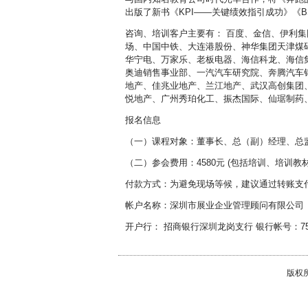
出版了新书《KPI——关键绩效指引成功》《
咨询、培训客户主要有： 百度、金信、伊利
场、中国中铁、大连港股份、神华集团天津煤
华宁电、万家乐、老板电器、海信科龙、海信
奥迪销售事业部、一汽汽车研究院、奔腾汽车
地产、佳兆业地产、兰江地产、武汉高创集团
悦地产、广州秀珀化工、振杰国际、仙琚制药
报名信息
（一）课程对象：董事长、总（副）经理、总
（二）参会费用：4580元 (包括培训、培训
付款方式：为避免现场等候，建议通过转账支
帐户名称：深圳市展业企业管理顾问有限公司
开户行： 招商银行深圳龙岗支行 银行帐号：75591
版权