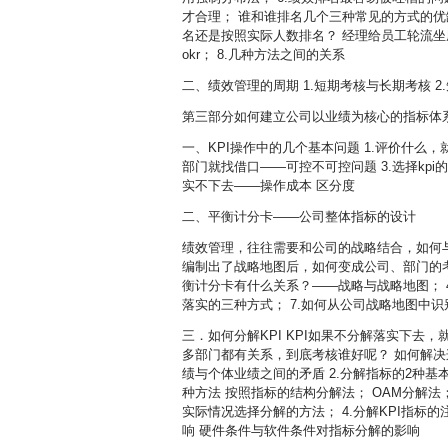
才合理； 谁和谁排名几个三种常见的方式的优
名还是按照实际人数排名？ 经理给员工轮流坐庄
okr； 8.几种方法之间的关系
二、绩效管理的周期 1.短期考核与长期考核 
第三部分如何建立公司以业绩为核心的指标体
一、KPI操作中的几个基本问题 1.评价什么
部门就找借口——可控不可控问题 3.选择kp
实不下去——操作成本 区分度
二、平衡计分卡——公司整体指标的设计
绩效管理，往往需要和公司的战略结合，如何
编制出了战略地图后，如何变成公司、部门的
衡计分卡有什么关系？——战略与战略地图； 4
落实的三种方式； 7.如何从公司战略地图中识
三．如何分解KPI KPI如果不分解落实下去
多部门都有关系，到底考核谁好呢？ 如何解决这
绩与个体业绩之间的矛盾 2.分解指标的2种基
种方法 按照指标的结构分解法； OAM分解法
实际情况选择分解的方法； 4.分解KPI指标
响 硬件条件与软件条件对指标分解的影响