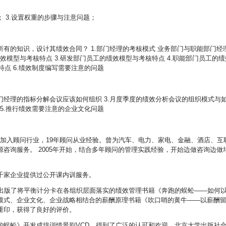
； 3.设置权重的步骤与注意问题；
有的知识，设计其绩效合同？ 1.部门经理的考核模式 业务部门与职能部门经
绩效模型与考核特点 3.研发部门员工的绩效模型与考核特点 4.职能部门员工的绩
特点 6.绩效制度编写需要注意的问题
部门经理的指标分解会议应该如何组织 3.月度季度的绩效分析会议的组织模式与
 5.推行绩效需要注意的企业文化问题
0年加入顾问行业，19年顾问从业经验。曾为汽车、电力、家电、金融、酒店、互
咨询服务。 2005年开始，结合多年顾问的管理实践经验，开始边做咨询边做
千家企业提供过公开课内训服务。
著出版了将平衡计分卡在各组织层面落实的绩效管理书籍《奔跑的蜈蚣——如何
模式、企业文化、企业战略相结合的薪酬原理书籍《吹口哨的黄牛——以薪酬
重印，获得了良好的评价。
的蜈蚣》开发成培训情景剧VCD，得到了广泛的认可和欢迎。北京大学出版社