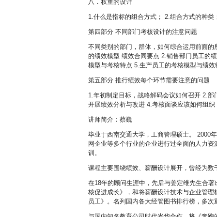
八．权重的设计
1.什么是指标的组合方式； 2.组合方式的种类
第四部分 不同部门考核设计的注意问题
不同类别的部门，群体，如何综合运用前面的所
的绩效模型 绩效合同要点 2.销售部门员工的
模型与考核特点 5.生产员工的考核模型与绩效
第五部分 推行绩效每个环节需要注意的问题
1.年初制定目标，战略解码会议如何召开 2.
开展绩效分析与改进 4.考核面谈应该如何组织
讲师简介：蔡巍
毕业于西南交通大学，工商管理硕士。 200
网企业等多个行业的企业进行过全面的人力资源
训。
课程主要围绕绩效、薪酬设计展开，曾经为数
在18年的顾问生涯中，先后与姜定维先生合
核促进成长》，和将薪酬设计技术与企业管理
员工》。名列国内各大经管图书排行榜，多次
与国内知名教育公司时代光华合作，将《奔跑