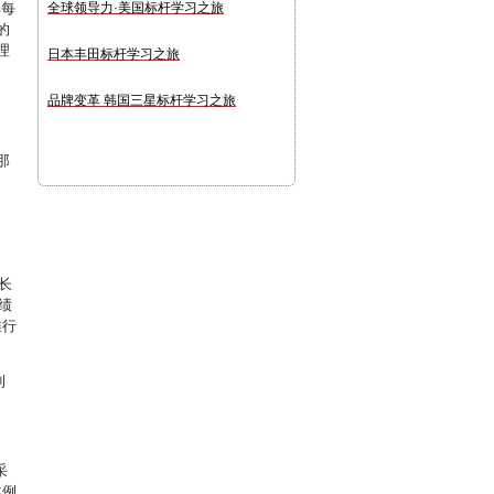
解每
全球领导力·美国标杆学习之旅
的
理
日本丰田标杆学习之旅
品牌变革 韩国三星标杆学习之旅
那
长
绩
推行
利
采
比例