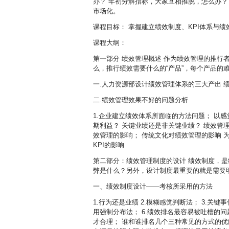
办？ 年初分解指标，大家互相推脱，怎么办
市场化。
课程目标： 掌握建立绩效制度、KPI体系与
课程大纲：
第一部分 绩效管理概述 作为绩效管理的推
么，推行绩效需要什么的“产品”，每个产品的
一.人力资源部设计绩效管理体系的三大产出 
二.绩效管理效果不好的问题分析
1.企业建立绩效体系所面临的方法问题； 以
期利益？ 关键业绩还是非关键业绩？ 绩效管理
效管理的影响； 传统文化对绩效管理的影响 
KPI的影响
第二部分：绩效管理制度的设计 绩效制度，
弊是什么？另外，设计制度最重要的就是需要
一、绩效制度设计——考核所采用的方法
1.行为还是业绩 2.模糊感觉判断法； 3.关键
用强制分布法； 6.绩效排名最容易被吐槽的
才合理； 谁和谁排名几个三种常见的方式的优