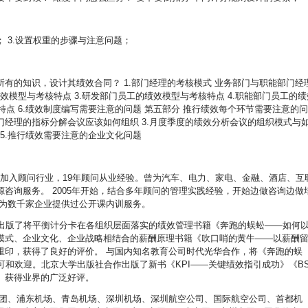
； 3.设置权重的步骤与注意问题；
有的知识，设计其绩效合同？ 1.部门经理的考核模式 业务部门与职能部门经
绩效模型与考核特点 3.研发部门员工的绩效模型与考核特点 4.职能部门员工的绩
特点 6.绩效制度编写需要注意的问题 第五部分 推行绩效每个环节需要注意的
部门经理的指标分解会议应该如何组织 3.月度季度的绩效分析会议的组织模式与
 5.推行绩效需要注意的企业文化问题
0年加入顾问行业，19年顾问从业经验。曾为汽车、电力、家电、金融、酒店、互
咨询服务。 2005年开始，结合多年顾问的管理实践经验，开始边做咨询边做
经为数千家企业提供过公开课内训服务。
著出版了将平衡计分卡在各组织层面落实的绩效管理书籍《奔跑的蜈蚣——如何
模式、企业文化、企业战略相结合的薪酬原理书籍《吹口哨的黄牛——以薪酬
重印，获得了良好的评价。 与国内知名教育公司时代光华合作，将《奔跑的蜈
可和欢迎。北京大学出版社合作出版了新书《KPI——关键绩效指引成功》《BS
》获得业界的广泛好评。
集团、浦东机场、青岛机场、深圳机场、深圳航空公司、国际航空公司、首都机