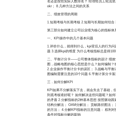
名还是按照实际人数排名？ 经理给员工轮流坐庄
okr； 8.几种方法之间的关系
二、绩效管理的周期
1.短期考核与长期考核 2.短期与长期如何结合
第三部分如何建立公司以业绩为核心的指标体
一、KPI操作中的几个基本问题
1.评价什么，就得到什么，kpi背后人的行为
题 3.选择kpi的维度 为什么考核指标总是得
二、平衡计分卡——公司整体指标的设计 绩
图，战略地图的核心思想是什么？如何编制？编
2.企业操作平衡计分卡的误区； 3.战略与平
图编制需要注意的10个问题 6.平衡计算分卡
三．如何分解KPI
KPI如果不分解落实下去，就会失去了基础，但
到底考核谁好呢？ 如何解决这些问题呢？如何将
的矛盾 2.分解指标的2种基本思想 按照驱动
结构分解法； OAM分解法； 贡献路径图法
的方法； 4.分解KPI指标的注意问题： 权
条件对指标分解的影响