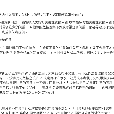
为什么需要定义KPI，怎样定义KPI?数据来源如何确定？
，需要注意的问题； 销售收入类指标需要注意的问题 成本指标考核需要注意的问题 
义时需要注意的问题； 4.指标的数据搜集不到或者渠道有问题，都会导致指标无
，利益相关者提供？
考核问题
1.职能部门工作的特点； 2.难度不同的任务如何公平的考核； 3.工作量不均
如何处理？ 6.任务指标的定义模式； 7.不同领导对员工考核，把握尺度，不一样
讨价还价正常吗？讨价还价之后，大家就会抢夺资源，有什么办法合理的分配
苦； 2.没有历史数据怎么办？ 先定目标在修改，还是先不考核，先积累数据再
4.原点法需要注意的问题：一刀切？回归分析？ 5.突破法定目标需要注意的问题
不定目标，让员工你追我赶——赛马法 7.资源配置对目标设定的影响——内部招
9.制定目标的程序 10.目标冲突的处理
加分而不扣分？什么时候需要只扣分而不加分？ 1.计分规则有哪些类别 比率
素 要不要封顶？ 难度不同怎么区分？ 要不要倒扣分 不同计分规则设计的要素；