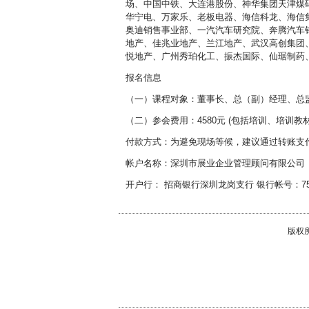
场、中国中铁、大连港股份、神华集团天津煤
华宁电、万家乐、老板电器、海信科龙、海信
奥迪销售事业部、一汽汽车研究院、奔腾汽车
地产、佳兆业地产、兰江地产、武汉高创集团
悦地产、广州秀珀化工、振杰国际、仙琚制药
报名信息
（一）课程对象：董事长、总（副）经理、总
（二）参会费用：4580元 (包括培训、培训
付款方式：为避免现场等候，建议通过转账支
帐户名称：深圳市展业企业管理顾问有限公司
开户行： 招商银行深圳龙岗支行 银行帐号：75591
版权