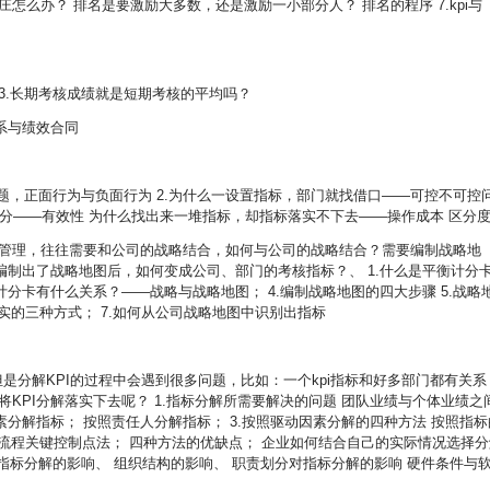
怎么办？ 排名是要激励大多数，还是激励一小部分人？ 排名的程序 7.kpi与
 3.长期考核成绩就是短期考核的平均吗？
系与绩效合同
问题，正面行为与负面行为 2.为什么一设置指标，部门就找借口——可控不可控
100分——有效性 为什么找出来一堆指标，却指标落实不下去——操作成本 区分
效管理，往往需要和公司的战略结合，如何与公司的战略结合？需要编制战略地
制出了战略地图后，如何变成公司、部门的考核指标？、 1.什么是平衡计分
衡计分卡有什么关系？——战略与战略地图； 4.编制战略地图的四大步骤 5.战略
落实的三种方式； 7.如何从公司战略地图中识别出指标
是分解KPI的过程中会遇到很多问题，比如：一个kpi指标和好多部门都有关系
KPI分解落实下去呢？ 1.指标分解所需要解决的问题 团队业绩与个体业绩之
因素分解指标； 按照责任人分解指标； 3.按照驱动因素分解的四种方法 按照指标
； 流程关键控制点法； 四种方法的优缺点； 企业如何结合自己的实际情况选择分
利对指标分解的影响、 组织结构的影响、 职责划分对指标分解的影响 硬件条件与