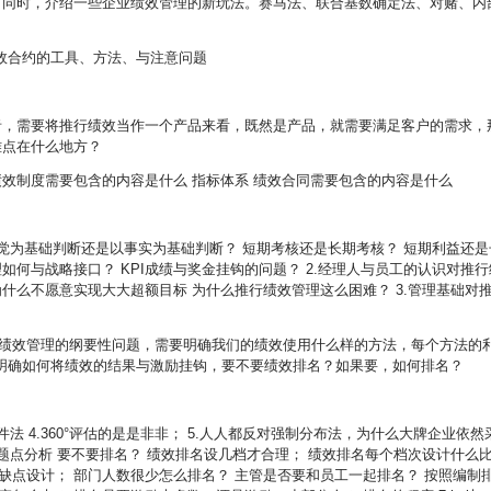
？ 同时，介绍一些企业绩效管理的新玩法。赛马法、联合基数确定法、对赌、内
绩效合约的工具、方法、与注意问题
行者，需要将推行绩效当作一个产品来看，既然是产品，就需要满足客户的需求，
难点在什么地方？
绩效制度需要包含的内容是什么 指标体系 绩效合同需要包含的内容是什么
感觉为基础判断还是以事实为基础判断？ 短期考核还是长期考核？ 短期利益还是
如何与战略接口？ KPI成绩与奖金挂钩的问题？ 2.经理人与员工的认识对推行
为什么不愿意实现大大超额目标 为什么推行绩效管理这么困难？ 3.管理基础对
是绩效管理的纲要性问题，需要明确我们的绩效使用什么样的方法，每个方法的
明确如何将绩效的结果与激励挂钩，要不要绩效排名？如果要，如何排名？
事件法 4.360°评估的是是非非； 5.人人都反对强制分布法，为什么大牌企业依然
问题点分析 要不要排名？ 绩效排名设几档才合理； 绩效排名每个档次设计什么
缺点设计； 部门人数很少怎么排名？ 主管是否要和员工一起排名？ 按照编制