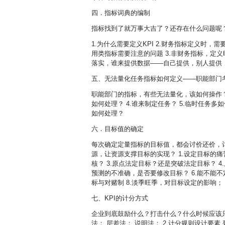
四．指标词典的编制
指标找到了就万事大吉了？还存在什么问题呢？
1.为什么需要定义KPI 2.财务指标定义时
用类指标需要注意的问题 3.非财务指标，定
落实，谁来提供数据——自己提供，别人提供
五、无法量化任务指标如何定义——职能部门
职能部门的指标，有些无法量化，该如何操作？ 
如何处理？ 4.谁来制定任务？ 5.临时任务多
如何处理？
六．目标值的确定
每次确定定量指标的目标值，都会讨价还价，
源，让资源支撑目标的实现？ 1.设定目标的痛
核？ 3.原点法定目标？还是突破法定目标？ 
预测的不准确，是否要修改目标？ 6.能不能
标与对赌制 8.淡季旺季，对目标设定的影响； 
七、KPI的计分方式
企业到底鼓励什么？打击什么？什么时候应该只
法； 层差法； 说明法； 2.计分规则设计要