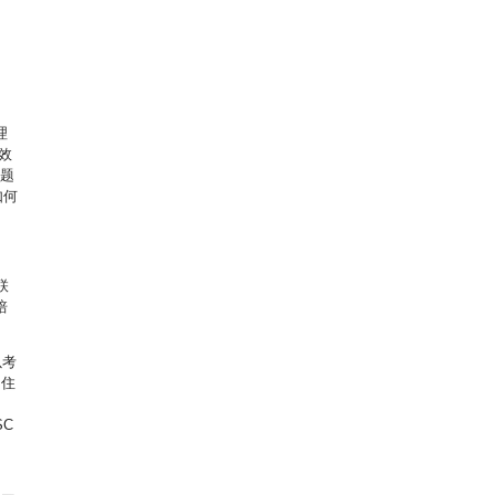
理
效
问题
如何
联
培
以考
留住
C