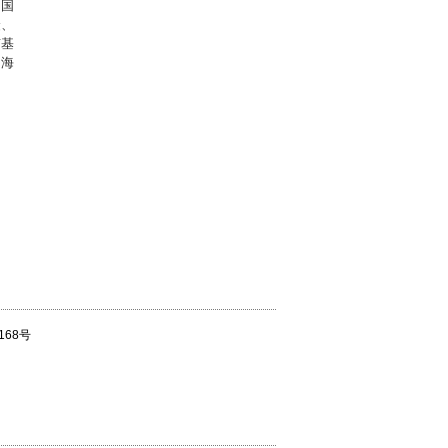
、国
众、
京基
岛海
168号