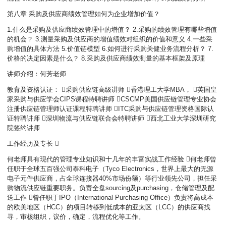
第八章 采购及供应商绩效管理如何为企业增加价值？
1.什么是采购及供应商绩效管理中的增值？ 2.采购的绩效管理有哪些增值
的机会？ 3.测量采购及供应商的增值绩效对组织的价值和意义 4.一些采
购增值的具体方法 5.价值链模型 6.如何进行采购关健业务流程分析？ 7.
价格的决定因素是什么？ 8.采购及供应商绩效测量的基本框架及原理
讲师介绍：何芳老师
教育及资格认证： 采购供应链高级讲师 香港理工大学MBA， 英国皇
家采购与供应学会CIPS课程特聘讲师 CSCMP美国供应链管理专业协会
注册供应链管理师认证课程特聘讲师 ITC采购与供应链管理资格国际认
证特聘讲师 深圳物流与供应链联合会特聘讲师 西北工业大学深圳研究
院签约讲师
工作经历及专长 
何老师具有现代的管理专业知识和十几年的丰富实战工作经验 何老师曾
任职于全球五百强公司泰科电子（Tyco Electronics，世界上最大的无源
电子元件供应商，占全球连接器40%市场份额）等行业领先公司，担任采
购物流供应链重要职务。负责全盘sourcing及purchasing，仓储管理及配
送工作 曾任职于IPO（International Purchasing Office）负责将高成本
的欧美地区（HCC）的项目转移到低成本的亚太区（LCC）的供应商找
寻，审核组织，议价，确定，流程优化等工作。