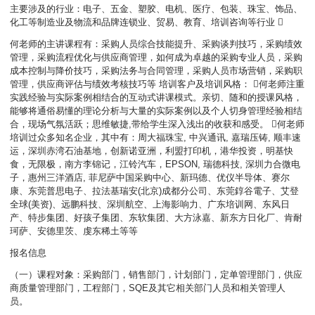
主要涉及的行业：电子、五金、塑胶、电机、医疗、包装、珠宝、饰品、
化工等制造业及物流和品牌连锁业、贸易、教育、培训咨询等行业 
何老师的主讲课程有：采购人员综合技能提升、采购谈判技巧，采购绩效
管理，采购流程优化与供应商管理，如何成为卓越的采购专业人员，采购
成本控制与降价技巧，采购法务与合同管理，采购人员市场营销，采购职
管理，供应商评估与绩效考核技巧等 培训客户及培训风格： 何老师注重
实践经验与实际案例相结合的互动式讲课模式。亲切、随和的授课风格，
能够将通俗易懂的理论分析与大量的实际案例以及个人切身管理经验相结
合，现场气氛活跃；思维敏捷,带给学生深入浅出的收获和感受。 何老师
培训过众多知名企业，其中有：周大福珠宝, 中兴通讯, 嘉瑞压铸, 顺丰速
运，深圳赤湾石油基地，创新诺亚洲，利盟打印机，港华投资，明基快
食，无限极，南方李锦记，江铃汽车，EPSON, 瑞德科技, 深圳力合微电
子，惠州三洋酒店, 菲尼萨中国采购中心、新玛德、优仪半导体、赛尔
康、东莞普思电子、拉法基瑞安(北京)成都分公司、东莞錞谷電子、艾登
全球(美资)、远鹏科技、深圳航空、上海影响力、广东培训网、东风日
产、特步集团、好孩子集团、东软集团、大方泳嘉、新东方日化厂、肯耐
珂萨、安德里茨、虔东稀土等等
报名信息
（一）课程对象：采购部门，销售部门，计划部门，定单管理部门，供应
商质量管理部门，工程部门，SQE及其它相关部门人员和相关管理人
员。