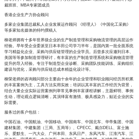
裁班班、MBA专家团成员
香港企业生产力协会顾问
多家企业集团总裁私人企业发展运作顾问 《经理人》《中国化工采购》
等多家知名媒体的特约撰稿人
柳老师拥有十多年世界级企业的生产制造管理和采购物流管理的高层运作
经验。早年受企业委派至日本丰田公司学习半年，是国内第一批全面系统
学习精益化企业、采购与供应链管理的企业学员。后曾多次应邀到日本、
美国等等参加制造管理研讨，有丰富的生产制造管理系统和采购物流管理
提升的导入经验。专注于制造型企业诊断、采购团队技能训练、采购组织
建设与优化，采购与供应链总成本精益化设计等。
柳荣老师的咨询顾问部分主要由十余年的企业管理和职业顾问经历所积累
的丰富案例为主，工具方法实用实效；培训以其丰富的工作经历为背景，
结合大量企业实际运营案例列举常见事例丰富课程讲解，主题鲜明、事例
生动，理论观点逻辑清晰，其演绎富有激情、极具感染力，贴近企业的实
际需要。
服务过的客户包括：
中国石油、中国航油、中国移动、中国南车、中国北车、华帝集团、中国
建材集团、中建集团（三局、五局等）、CPECC、戴尔DELL、富士施
乐、爱默生、一汽大众、广州本田、东风日产、东风汽车、江淮汽车、江