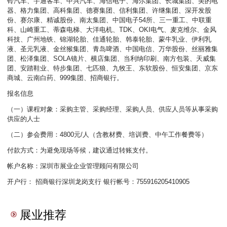
铃汽车、宇通客车、中兴汽车、海信电子、海尔集团、长城集团、美的电
器、格力集团、高科集团、德赛集团、信利集团、许继集团、深开发股
份、赛尔康、精诚股份、南太集团、中国电子54所、三一重工、中联重
科、山崎重工、蒂森电梯、大洋电机、TDK、OKI电气、麦克维尔、金风
科技、广州地铁、锦湖轮胎、佳通轮胎、韩泰轮胎、蒙牛乳业、伊利乳
液、圣元乳液、金丝猴集团、青岛啤酒、中国电信、万华股份、丝丽雅集
团、松泽集团、SOLA镜片、横店集团、当利纳印刷、南方包装、天威集
团、安踏鞋业、特步集团、七匹狼、九牧王、东软股份、恒安集团、京东
商城、云南白药、999集团、招商银行。
报名信息
（一）课程对象：采购主管、采购经理、采购人员、供应人员等从事采购
供应的人士
（二）参会费用：4800元/人（含教材费、培训费、中午工作餐费等）
付款方式：为避免现场等候，建议通过转账支付。
帐户名称：深圳市展业企业管理顾问有限公司
开户行： 招商银行深圳龙岗支行 银行帐号：755916205410905
展业推荐