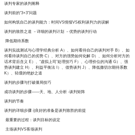
谈判专家的谈判阐释
谈判前的“3+3”问题
如何构筑自己的谈判能力：时间VS情报VS权利谈判力的误解
谈判的致胜之道 －详细的谈判计划 －优势的谈判行动
降低期待系数
谈判实战测试与心理学经典分析 A）、如何看待自己的谈判对手 B）、如
何看待谈判自己的劣势 C）、对方的强势如何化解 D）、如何分析对方的
话术背后含义 E）、“虚拟上司”处理技巧 F）、心理价位的沟通 G）、强
势谈判建立 H）、利益平衡法 I）、借势谈判 J）、降低撒切尔期待系数
K）、轻缓的绝妙之道
谈判的步骤与打破僵局技巧
成功谈判的步骤——天、地、人分析 -谈判矩阵
谈判的节奏
谈判的详细步骤 i)良好的准备是谈判致胜的前提
最重要的过程：谈判目标的设定
主场谈判VS客场谈判