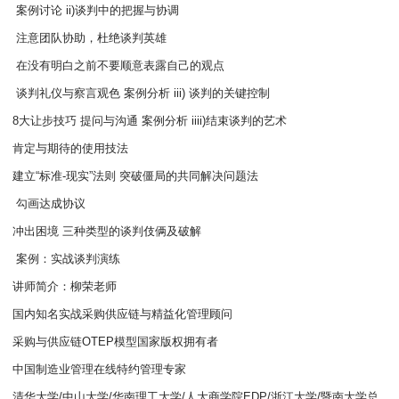
案例讨论 ii)谈判中的把握与协调
注意团队协助，杜绝谈判英雄
在没有明白之前不要顺意表露自己的观点
谈判礼仪与察言观色 案例分析 iii) 谈判的关键控制
8大让步技巧 提问与沟通 案例分析 iiii)结束谈判的艺术
肯定与期待的使用技法
建立“标准-现实”法则 突破僵局的共同解决问题法
勾画达成协议
冲出困境 三种类型的谈判伎俩及破解
案例：实战谈判演练
讲师简介：柳荣老师
国内知名实战采购供应链与精益化管理顾问
采购与供应链OTEP模型国家版权拥有者
中国制造业管理在线特约管理专家
清华大学/中山大学/华南理工大学/人大商学院EDP/浙江大学/暨南大学总