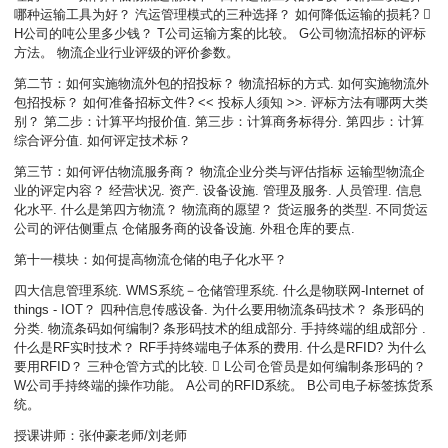
哪种运输工具为好？ 汽运管理模式的三种选择？ 如何降低运输的损耗? 
H公司的吨公里多少钱？ T公司运输方案的比较。 G公司物流招标的评标
方法。 物流企业行业评级的评价参数。
第二节：如何实施物流外包的招投标？ 物流招标的方式. 如何实施物流外
包招投标？ 如何准备招标文件? << 投标人须知 >>. 评标方法有哪两大类
别？ 第二步：计算平均报价值. 第三步：计算商务标得分. 第四步：计算
综合评分值. 如何评定技术标？
第三节：如何评估物流服务商？ 物流企业分类与评估指标 运输型物流企
业的评定内容？ 经营状况. 资产. 设备设施. 管理及服务. 人员管理. 信息
化水平. 什么是第四方物流？ 物流商的愿望？ 货运服务的类型. 不同货运
公司的评估侧重点 仓储服务商的设备设施. 外租仓库的要点.
第十一模块：如何提高物流仓储的电子化水平？
四大信息管理系统. WMS系统－仓储管理系统. 什么是物联网-Internet of
things - IOT？ 四种信息传感设备. 为什么要用物流条码技术？ 条形码的
分类. 物流条码如何编制? 条形码技术的组成部分. 手持终端的组成部分 .
什么是RF实时技术？ RF手持终端电子体系的费用. 什么是RFID? 为什么
要用RFID？ 三种仓管方式的比较.  L公司仓管员是如何编制条形码的？
W公司手持终端的操作功能。 A公司的RFID系统。 B公司电子标签拣货系
统。
授课讲师：张仲豪老师/刘老师