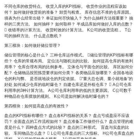
不同仓库的收货特点。 收货入库的KPI指标。 收货作业的流程应该如
何？ 如何做好收货前的准备？ 卸货与检查。 库存信息不准的仓库原因。
填表为什么经常出错？ 单证如何尽快输入？ 为什么抽样方法很重要？ 抽
样的三类方法。 如何抽样？ 如何取样？ 半成品库如何做好入库的点数？
 收错率的计算方法。 收货时效的计算方法。 K公司的收货流程.。 T公
司的抽样方法。 什么是点数机？
第三模块：如何做好储位管理？
储位管理的核心是什么？ 三种仓库运作模式。 储位管理的KPI指标有哪
些？ 仓库的常规布局。 定位法与随机法的比较。 如何提高仓库的有效利
用率？ 仓库合理布局的比例参考。 立体仓与平面仓的比较。
库区如何分
配？ 仓储物品按照拣货要求如何分类？ 各类物品应放哪里？ 全国各地设
仓的利与弊。 是否就地设仓的判定依据。 “量大总仓调、量小就地备”的
好处 如何减少仓库的临时爆仓？ 自建仓库还是外租仓库？  A公司仓库
利用率的3种计算方法。 A公司仓库利用率的低的主要原因。 C公司数千
种物品在仓库摆放的规则。 K公司是如何解决临时爆仓的？
第四模块：如何提高盘点的有效性？
盘点的KPI指标有哪些？ 盘点各KPI指标的关系？ 盘点亏或盈应不应该
罚？ 全面盘点的工作流程如何？ 盘点准备工作做些什么？ 盘点管理的难
度是什么？ 四种盘点方式的比较？ 盘点的三种形式。 盲盘与实盘的比
较。 车间物品怎么盘？  L公司仓库盘点的三大指标。 H公司仓库盘点的