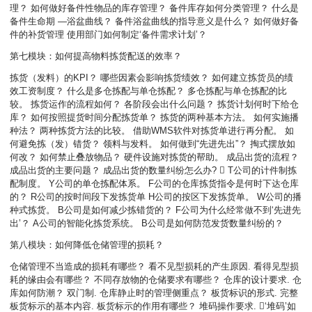
理？ 如何做好备件性物品的库存管理？ 备件库存如何分类管理？ 什么是
备件生命期 —浴盆曲线？ 备件浴盆曲线的指导意义是什么？ 如何做好备
件的补货管理 使用部门如何制定‘备件需求计划’？
第七模块：如何提高物料拣货配送的效率？
拣货（发料）的KPI？ 哪些因素会影响拣货绩效？ 如何建立拣货员的绩
效工资制度？ 什么是多仓拣配与单仓拣配？ 多仓拣配与单仓拣配的比
较。 拣货运作的流程如何？ 各阶段会出什么问题？ 拣货计划何时下给仓
库？ 如何按照提货时间分配拣货单？ 拣货的两种基本方法。 如何实施播
种法？ 两种拣货方法的比较。 借助WMS软件对拣货单进行再分配。 如
何避免拣（发）错货？ 领料与发料。 如何做到“先进先出”？ 掏式摆放如
何改？ 如何禁止叠放物品？ 硬件设施对拣货的帮助。 成品出货的流程？
成品出货的主要问题？ 成品出货的数量纠纷怎么办?  T公司的计件制拣
配制度。 Y公司的单仓拣配体系。 F公司的仓库拣货指令是何时下达仓库
的？ R公司的按时间段下发拣货单 H公司的按区下发拣货单。 W公司的播
种式拣货。 B公司是如何减少拣错货的？ F公司为什么经常做不到‘先进先
出’？ A公司的智能化拣货系统。 B公司是如何防范发货数量纠纷的？
第八模块：如何降低仓储管理的损耗？
仓储管理不当造成的损耗有哪些？ 看不见型损耗的产生原因. 看得见型损
耗的缘由会有哪些？ 不同存放物的仓储要求有哪些？ 仓库的设计要求. 仓
库如何防潮？ 双门制. 仓库静止时的管理侧重点？ 板货标识的形式. 完整
板货标示的基本内容. 板货标示的作用有哪些？ 堆码操作要求. ‘堆码’如