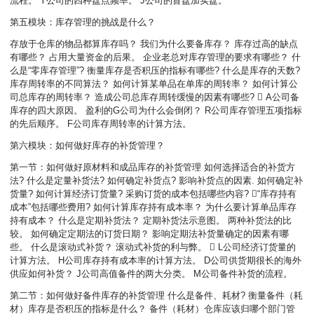
流程。 Y公司的四种盘点频率。 J公司的盲盘加实盘。
第五模块：库存管理的挑战是什么？
存放于仓库的物品都算库存吗？ 我们为什么要备库存？ 库存过高的缺点
有哪些？ 占用大量资金的后果。 企业老总对库存管理的要求有哪些？ 什
么是“零库存管理”? 衡量库存是否积压的指标有哪些? 什么是库存的天数?
库存周转率的不同算法？ 如何计算某单品在单库的周转率？ 如何计算公
司总库存的周转率？ 造成公司总库存周转缓慢的因素有哪些?  A公司备
库存的四大原因。 盈利的G公司为什么会倒闭？ R公司库存管理五项指标
的先后顺序。 F公司库存周转率的计算方法。
第六模块：如何做好库存的补货管理？
第一节：如何做好原材料和成品库存的补货管理 如何选择适合的补货方
法? 什么是定量补货法? 如何确定补货点? 影响补货点的因素. 如何确定补
货量? 如何计算经济订货量? 采购订货的成本包括哪些内容? “库存持有
成本”包括哪些费用? 如何计算库存持有成本率？ 为什么要计算单品库存
持有成本？ 什么是定期补货法？ 定期补货法示意图。 两种补货法的比
较。 如何确定定期法的订货日期？ 影响定期法补货量确定的因素有哪
些。 什么是滚动式补货？ 滚动式补货的利与弊。  L公司经济订货量的
计算方法。 H公司库存持有成本率的计算方法。 D公司供货期很长的海外
供应如何补货？ J公司高值备件的两大分类。 M公司备件补货的流程。
第二节：如何做好备件库存的补货管理 什么是备件、耗材? 衡量备件（耗
材）库存是否积压的指标是什么？ 备件（耗材）仓库应该归哪个部门管