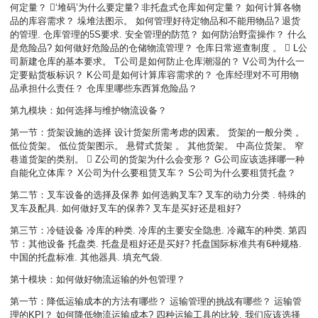
何定量？ ‘堆码’为什么要定量? 非托盘式仓库如何定量？ 如何计算各物
品的库容需求？ 垛堆法图示。 如何管理好待定物品和不能用物品? 退货
的管理. 仓库管理的5S要求. 安全管理的防范？ 如何防治野蛮操作？ 什么
是危险品? 如何做好危险品的仓储物流管理？ 仓库日常巡查制度 。  L公
司新建仓库的基本要求。 T公司是如何防止仓库潮湿的？ V公司为什么一
定要贴货板标识？ K公司是如何计算库容需求的？ 仓库经理对不可用物
品承担什么责任？ 仓库里哪些东西算危险品？
第九模块：如何选择与维护物流设备？
第一节：货架设施的选择 设计货架所需考虑的因素。 货架的一般分类 。
低位货架。 低位货架图示。 悬臂式货架 。 其他货架。 中高位货架。 窄
巷道货架的类别。  Z公司的货架为什么会变形？ G公司应该选择哪一种
自能化立体库？ X公司为什么要租赁叉车？ S公司为什么要租赁托盘？
第二节：叉车设备的选择及保养 如何选购叉车? 叉车的动力分类 . 特殊的
叉车及配具. 如何做好叉车的保养? 叉车是买好还是租好?
第三节：冷链设备 冷库的种类. 冷库的主要安全隐患. 冷藏车的种类. 第四
节：其他设备 托盘类. 托盘是租好还是买好? 托盘国际标准共有6种规格.
中国的托盘标准. 其他器具. 填充气袋.
第十模块：如何做好物流运输的外包管理？
第一节：降低运输成本的方法有哪些？ 运输管理的挑战有哪些？ 运输管
理的KPI？ 如何降低物流运输成本? 四种运输工具的比较. 我们应该选择