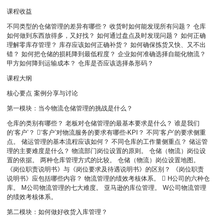
课程收益
不同类型的仓储管理的差异有哪些？ 收货时如何能发现所有问题？ 仓库
如何做到东西放得多，又好找？ 如何通过盘点及时发现问题？ 如何正确
理解零库存管理？ 库存应该如何正确补货？ 如何确保拣货又快、又不出
错？ 如何把仓储的损耗降到最低程度？ 企业如何准确选择自能化物流？
甲方如何降到运输成本？ 仓库是否应该选择条形码？
课程大纲
核心要点 案例分享与讨论
第一模块：当今物流仓储管理的挑战是什么？
仓库的类别有哪些？ 老板对仓储管理的最基本要求是什么？ 谁是我们
的‘客户’？ ‘客户’对物流服务的要求有哪些-KPI？ 不同‘客户’的要求侧重
点。 储运管理的基本流程应该如何？ 不同仓库的工作量侧重点？ 储运管
理的主要难度是什么？ 物流部门岗位设置的原则。 仓储（物流）岗位设
置的依据。 两种仓库管理方式的比较。 仓储（物流）岗位设置地图。
《岗位职责说明书》与《岗位要求及待遇说明书》的区别？ 《岗位职责
说明书》应包括哪些内容？ 物流管理的绩效考核体系。  H公司的六种仓
库。 M公司物流管理的七大难度。 亚马逊的库位管理。 W公司物流管理
的绩效考核体系。
第二模块：如何做好收货入库管理？