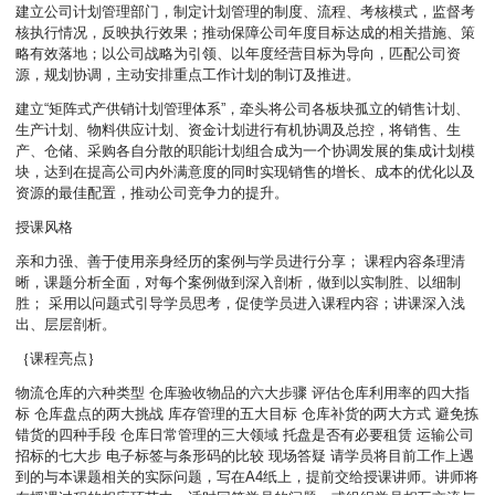
建立公司计划管理部门，制定计划管理的制度、流程、考核模式，监督考
核执行情况，反映执行效果；推动保障公司年度目标达成的相关措施、策
略有效落地；以公司战略为引领、以年度经营目标为导向，匹配公司资
源，规划协调，主动安排重点工作计划的制订及推进。
建立“矩阵式产供销计划管理体系”，牵头将公司各板块孤立的销售计划、
生产计划、物料供应计划、资金计划进行有机协调及总控，将销售、生
产、仓储、采购各自分散的职能计划组合成为一个协调发展的集成计划模
块，达到在提高公司内外满意度的同时实现销售的增长、成本的优化以及
资源的最佳配置，推动公司竞争力的提升。
授课风格
亲和力强、善于使用亲身经历的案例与学员进行分享； 课程内容条理清
晰，课题分析全面，对每个案例做到深入剖析，做到以实制胜、以细制
胜； 采用以问题式引导学员思考，促使学员进入课程内容；讲课深入浅
出、层层剖析。
｛课程亮点｝
物流仓库的六种类型 仓库验收物品的六大步骤 评估仓库利用率的四大指
标 仓库盘点的两大挑战 库存管理的五大目标 仓库补货的两大方式 避免拣
错货的四种手段 仓库日常管理的三大领域 托盘是否有必要租赁 运输公司
招标的七大步 电子标签与条形码的比较 现场答疑 请学员将目前工作上遇
到的与本课题相关的实际问题，写在A4纸上，提前交给授课讲师。讲师将