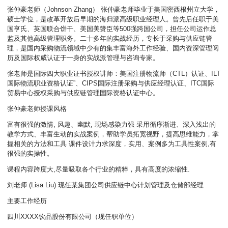
张仲豪老师（Johnson Zhang） 张仲豪老师毕业于美国密西根州立大学，
硕士学位，是改革开放后早期的海归派高级职业经理人。曾先后任职于美
国亨氏、英国联合饼干、美国美赞臣等500强跨国公司，担任公司运作总
监及其他高级管理职务。二十多年的实战经历，专长于采购与供应链管
理，是国内采购物流领域中少有的集丰富海外工作经验、国内资深管理阅
历及国际权威认证于一身的实战派管理与咨询专家。
张老师是国际四大职业证书授权讲师：美国注册物流师（CTL）认证、ILT
国际物流职业资格认证”、CIPS国际注册采购与供应经理认证、ITC国际
贸易中心授权采购与供应链管理国际资格认证中心。
张仲豪老师授课风格
富有很强的激情, 风趣、幽默, 现场感染力强 采用循序渐进、深入浅出的
教学方式、丰富生动的实战案例，帮助学员拓宽视野，提高思维能力，掌
握相关的方法和工具 课件设计力求深度，实用、案例多为工具性案例,有
很强的实操性。
课程内容跨度大,尽量吸取各个行业的精粹，具有高度的浓缩性.
刘老师 (Lisa Liu) 现任某集团公司供应链中心计划管理及仓储部经理
主要工作经历
四川XXXX饮品股份有限公司（现任职单位）