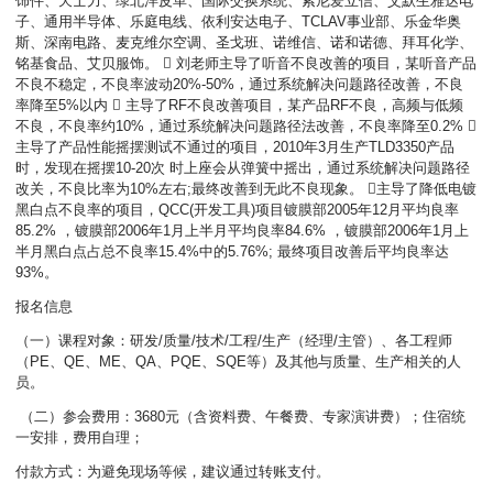
饰件、天士力、绿北洋皮革、国际交换系统、索尼爱立信、艾默生雅达电
子、通用半导体、乐庭电线、依利安达电子、TCLAV事业部、乐金华奥
斯、深南电路、麦克维尔空调、圣戈班、诺维信、诺和诺德、拜耳化学、
铭基食品、艾贝服饰。  刘老师主导了听音不良改善的项目，某听音产品
不良不稳定，不良率波动20%-50%，通过系统解决问题路径改善，不良
率降至5%以内  主导了RF不良改善项目，某产品RF不良，高频与低频
不良，不良率约10%，通过系统解决问题路径法改善，不良率降至0.2% 
主导了产品性能摇摆测试不通过的项目，2010年3月生产TLD3350产品
时，发现在摇摆10-20次 时上座会从弹簧中摇出，通过系统解决问题路径
改关，不良比率为10%左右;最终改善到无此不良现象。 主导了降低电镀
黑白点不良率的项目，QCC(开发工具)项目镀膜部2005年12月平均良率
85.2% ，镀膜部2006年1月上半月平均良率84.6% ，镀膜部2006年1月上
半月黑白点占总不良率15.4%中的5.76%; 最终项目改善后平均良率达
93%。
报名信息
（一）课程对象：研发/质量/技术/工程/生产（经理/主管）、各工程师
（PE、QE、ME、QA、PQE、SQE等）及其他与质量、生产相关的人
员。
（二）参会费用：3680元（含资料费、午餐费、专家演讲费）；住宿统
一安排，费用自理；
付款方式：为避免现场等候，建议通过转账支付。