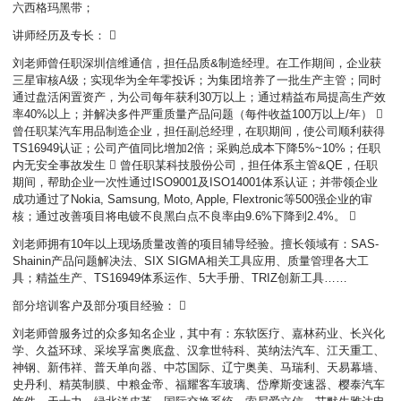
六西格玛黑带；
讲师经历及专长： 
刘老师曾任职深圳信维通信，担任品质&制造经理。在工作期间，企业获
三星审核A级；实现华为全年零投诉；为集团培养了一批生产主管；同时
通过盘活闲置资产，为公司每年获利30万以上；通过精益布局提高生产效
率40%以上；并解决多件严重质量产品问题（每件收益100万以上/年） 
曾任职某汽车用品制造企业，担任副总经理，在职期间，使公司顺利获得
TS16949认证；公司产值同比增加2倍；采购总成本下降5%~10%；任职
内无安全事故发生  曾任职某科技股份公司，担任体系主管&QE，任职
期间，帮助企业一次性通过ISO9001及ISO14001体系认证；并带领企业
成功通过了Nokia, Samsung, Moto, Apple, Flextronic等500强企业的审
核；通过改善项目将电镀不良黑白点不良率由9.6%下降到2.4%。 
刘老师拥有10年以上现场质量改善的项目辅导经验。擅长领域有：SAS-
Shainin产品问题解决法、SIX SIGMA相关工具应用、质量管理各大工
具；精益生产、TS16949体系运作、5大手册、TRIZ创新工具……
部分培训客户及部分项目经验： 
刘老师曾服务过的众多知名企业，其中有：东软医疗、嘉林药业、长兴化
学、久益环球、采埃孚富奥底盘、汉拿世特科、英纳法汽车、江天重工、
神钢、新伟祥、普天单向器、中芯国际、辽宁奥美、马瑞利、天易幕墙、
史丹利、精英制膜、中粮金帝、福耀客车玻璃、岱摩斯变速器、樱泰汽车