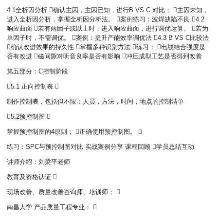
4.1全析因分析 确认主因，主因已知，进行B VS C 对比； 主因未知，
进入全析因分析，掌握全析因分析法。 案例练习：波焊缺陷不良 4.2
响应曲面 若有两因子或以上时，进入响应曲面，进行调优运算。 若为
单因子时，不需调优。 案例：提升产能效率调优法 4.3 B VS C比较法
确认改进效果的持久性 掌握多种识别方法 练习： 电线结合强度是
否有改进 磁间隙对听音良率是否有影响 冲压成型工艺是否得到改善
第五部分：C控制阶段
5.1 正向控制表 
制作控制表，包括但不限：人员，方法，时间，地点的控制清单
5.2预控制图 
掌握预控制图的4原则； 正确使用预控制图。 
练习：SPC与预控制图对比 实战案例分享 课程回顾 学员总结互动
讲师介绍：刘梁平老师
教育及资格认证 
现场改善、质量改善咨询师、培训师； 
南昌大学 产品质量工程专业； 