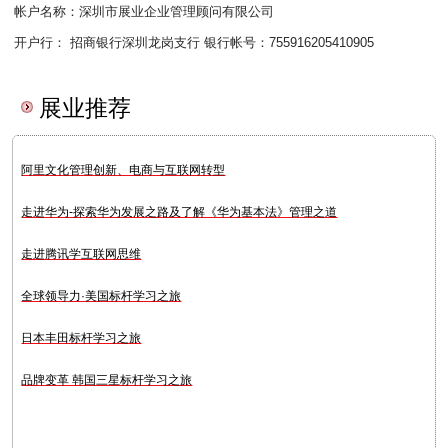
帐户名称：深圳市展业企业管理顾问有限公司
开户行： 招商银行深圳龙岗支行 银行帐号：755916205410905
展业推荐
阿里文化管理创新、电商与互联网转型
走进华为-探索华为发展之路及了解《华为基本法》管理之道
走进腾讯学互联网思维
全球领导力·美国标杆学习之旅
日本丰田标杆学习之旅
品牌变革 韩国三星标杆学习之旅