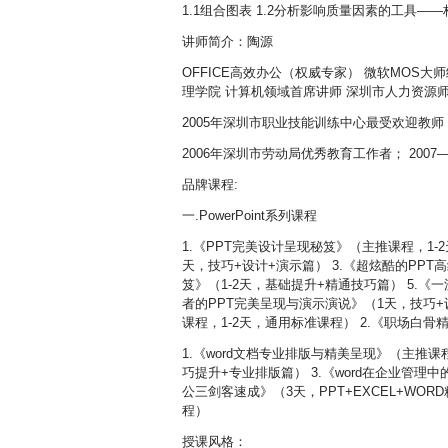
1.1组合图表 1.2分析影响质量因素的工具——
讲师简介：陶源
OFFICE高效办公（权威专家） 微软MOS大师级认
理学院 计算机领域首席讲师 深圳市人力资源
2005年深圳市职业技能训练中心最受欢迎教师；
2006年深圳市劳动局优秀教育工作者； 20
品牌课程:
一.PowerPoint系列课程
1.《PPT完美设计呈现秘笈》（主推课程，1-
天，技巧+设计+演示篇） 3.《超炫酷的PPT
笈》（1-2天，基础提升+精通技巧篇） 5.《
者的PPT完美呈现与演示演说》（1天，技巧+设计
课程，1-2天，通用标准课程） 2.《职场白骨精
1.《word文档专业排版与精美呈现》（主推课
巧提升+专业排版篇） 3.《word在企业管理中
公三剑客速成》（3天，PPT+EXCEL+WORD精
程）
授课风格：