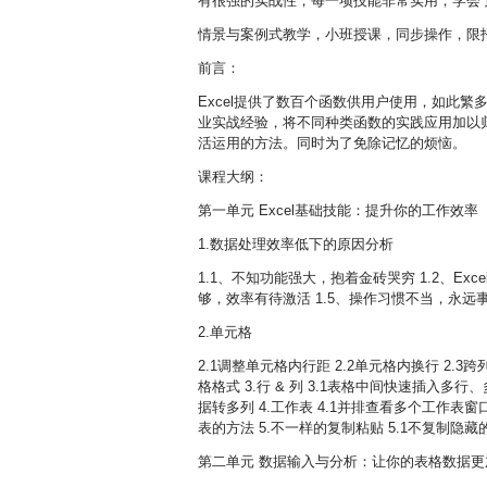
有很强的实战性，每一项技能非常实用，学会
情景与案例式教学，小班授课，同步操作，限
前言：
Excel提供了数百个函数供用户使用，如此繁
业实战经验，将不同种类函数的实践应用加以
活运用的方法。同时为了免除记忆的烦恼。
课程大纲：
第一单元 Excel基础技能：提升你的工作效率（9:
1.数据处理效率低下的原因分析
1.1、不知功能强大，抱着金砖哭穷 1.2、Ex
够，效率有待激活 1.5、操作习惯不当，永远
2.单元格
2.1调整单元格内行距 2.2单元格内换行 2.3
格格式 3.行 & 列 3.1表格中间快速插入多行
据转多列 4.工作表 4.1并排查看多个工作表窗
表的方法 5.不一样的复制粘贴 5.1不复制隐藏的
第二单元 数据输入与分析：让你的表格数据更加清晰