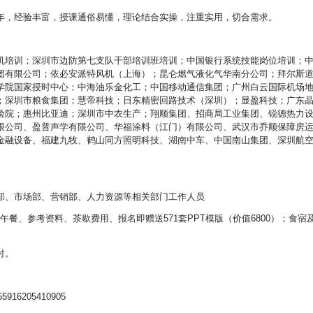
年，经验丰富，授课通俗易懂，理论结合实操，注重实用，切合需求。
机培训；深圳市边防第七支队干部培训班培训；中国银行系统技能岗位培训；
团有限公司；依必安派特风机（上海）；昆仑燃气液化气华南分公司；拜尔斯
学院国家授时中心；中海油乐金化工；中国移动通信集团；广州白云国际机场
；深圳市粮食集团；慧帝科技；日东精密回路技术（深圳）；显盈科技；广东
验院；惠州比亚迪；深圳市中农生产；翔顺集团、招商局工业集团、锐德热力
限公司、盈普声学有限公司、华福涂料（江门）有限公司、武汉市乔顺保障房
金融设备、福建九牧、鹤山同方照明科技、湖南中车、中国南山集团、深圳航
部、市场部、营销部、人力资源等相关部门工作人员
、午餐、参考资料、茶歇费用、报名即赠送571套PPT模版（价值6800）；食宿
付。
6205410905