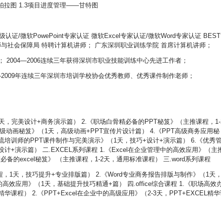
柏拉图 1.3项目进度管理——甘特图
证/微软PowePoint专家认证 微软Excel专家认证/微软Word专家认证 BES
师与社会保障局 特聘计算机讲师； 广东深圳职业训练学院 首席计算机讲师；
 2004—2006连续三年获得深圳市职业技能训练中心先进工作者；
07—2009年连续三年深圳市培训学校协会优秀教师、优秀课件制作老师；
2天，完美设计+商务演示篇） 2.《职场白骨精必备的PPT秘笈》（主推课程，1-
高级动画秘笈》（1天，高级动画+PPT宣传片设计篇） 4.《PPT高级商务应用秘
一流培训师的PPT课件制作与完美演示》（1天，技巧+设计+演示篇） 6.《优秀
+演示篇） 二.EXCEL系列课程 1.《Excel在企业管理中的高效应用》（主
必备的excel秘笈》 （主推课程，1-2天，通用标准课程） 三.word系列课程
程，1天，技巧提升+专业排版篇） 2.《Word专业商务报告排版与制作》（1天
的高效应用》（1天，基础提升技巧精通+篇） 四.office综合课程 1.《职场高效
华课程） 2.《PPT+Excel在企业中的高级应用》（2-3天，PPT+EXCEL精