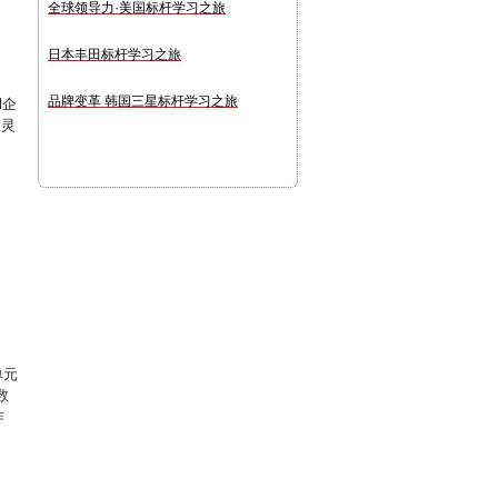
全球领导力·美国标杆学习之旅
日本丰田标杆学习之旅
品牌变革 韩国三星标杆学习之旅
l企
握灵
不
单元
数
作