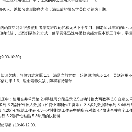
了马上就能用在工作中，让您的办公应用水平迅速提升！ 
招40人。以报名先后顺序为准，满班后的报名学员自动转为下期。
多的函数功能让很多使用者感觉难以记忆和无从下手学习。陶老师以丰富的Exce
归纳总结，以案例演练的方式，使学员能迅速将函数功能对应本职工作中，掌
00-10:30）
cel知识欠缺，想偷懒难遂愿 1.3、满足当前方案，始终原地踏步 1.4、灵活运用
事倍功半 1.6、理念素养欠缺，障碍有待清除
跨列居中：慎用合并单元格 2.4手机号分段显示 2.5自动转换大写数字 2.6 自定义
、多列 3.2隔行/列插入数据（如何快速制作工资条） 3.3多列数据转单列 3.4单列
口 4.2拆分/冻结工作表 4.3一次性删除工作表中的所有对象 4.4快速合并多个工
行 5.2选择性粘贴 5.3常用的快捷键
（10:40-12:00）