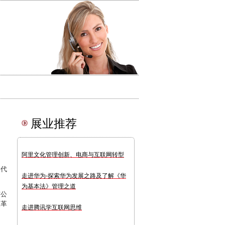
展业推荐
阿里文化管理创新、电商与互联网转型
迭代
走进华为-探索华为发展之路及了解《华
为基本法》管理之道
市公
改革
走进腾讯学互联网思维
。