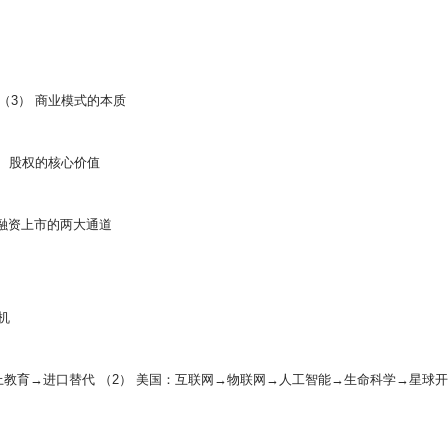
 （3） 商业模式的本质
3） 股权的核心价值
. 融资上市的两大通道
时机
线上教育→进口替代 （2） 美国：互联网→物联网→人工智能→生命科学→星球开