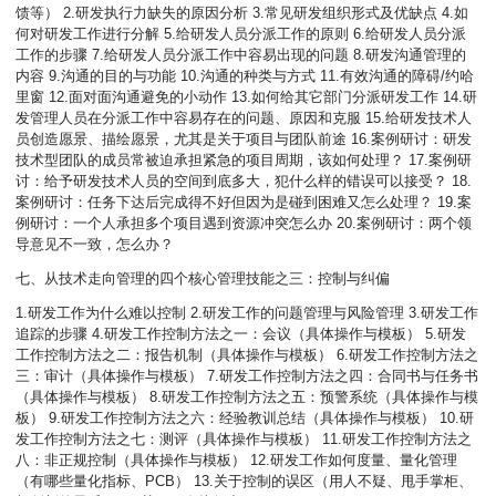
馈等） 2.研发执行力缺失的原因分析 3.常见研发组织形式及优缺点 4.如
何对研发工作进行分解 5.给研发人员分派工作的原则 6.给研发人员分派
工作的步骤 7.给研发人员分派工作中容易出现的问题 8.研发沟通管理的
内容 9.沟通的目的与功能 10.沟通的种类与方式 11.有效沟通的障碍/约哈
里窗 12.面对面沟通避免的小动作 13.如何给其它部门分派研发工作 14.研
发管理人员在分派工作中容易存在的问题、原因和克服 15.给研发技术人
员创造愿景、描绘愿景，尤其是关于项目与团队前途 16.案例研讨：研发
技术型团队的成员常被迫承担紧急的项目周期，该如何处理？ 17.案例研
讨：给予研发技术人员的空间到底多大，犯什么样的错误可以接受？ 18.
案例研讨：任务下达后完成得不好但因为是碰到困难又怎么处理？ 19.案
例研讨：一个人承担多个项目遇到资源冲突怎么办 20.案例研讨：两个领
导意见不一致，怎么办？
七、从技术走向管理的四个核心管理技能之三：控制与纠偏
1.研发工作为什么难以控制 2.研发工作的问题管理与风险管理 3.研发工作
追踪的步骤 4.研发工作控制方法之一：会议（具体操作与模板） 5.研发
工作控制方法之二：报告机制（具体操作与模板） 6.研发工作控制方法之
三：审计（具体操作与模板） 7.研发工作控制方法之四：合同书与任务书
（具体操作与模板） 8.研发工作控制方法之五：预警系统（具体操作与模
板） 9.研发工作控制方法之六：经验教训总结（具体操作与模板） 10.研
发工作控制方法之七：测评（具体操作与模板） 11.研发工作控制方法之
八：非正规控制（具体操作与模板） 12.研发工作如何度量、量化管理
（有哪些量化指标、PCB） 13.关于控制的误区（用人不疑、甩手掌柜、