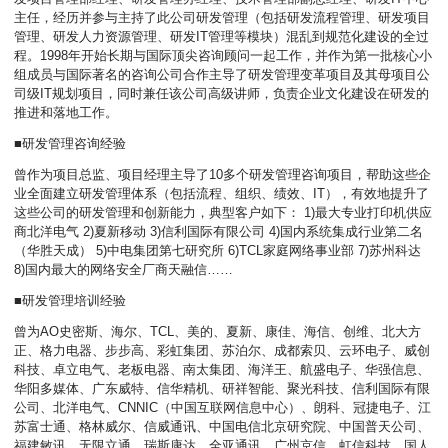
主任，经历并参与主持了此公司研发管理（包括研发流程管理、研发项目
管理、研发人力资源管理、研发IT管理等模块）混乱到规范化建设的全过
程。1998年开始长期与国际顶尖咨询顾问一起工作，并作为第一批核心小
组成员与国际著名的咨询公司合作主导了研发管理变革项目及其母项目公
司级IT规划项目，同时兼任该公司高级讲师，负责企业文化建设在研发的
推进和落地工作。
■研发管理咨询经验
曾作为项目总监、项目经理主导了10多个研发管理咨询项目，帮助这些企
业全面建立研发管理体系（包括流程、组织、绩效、IT），有效地提升了
这些公司的研发管理和创新能力，典型客户如下： 1)最大专业打印机供应
商北洋电气 2)夏新移动 3)信利国际有限公司 4)国内系统集成行业第二名
（华胜天成） 5)中电集团第七研究所 6)TCL家庭网络事业部 7)苏州科达
8)国内最大的网络安全厂商天融信……
■研发管理培训经验
曾为AO史密斯、海尔、TCL、美的、夏新、康佳、海信、创维、北大方
正、格力电器、步步高、彩虹集团、苏泊尔、成都索贝、云环电子、威创
科技、卓立电气、老板电器、南太集团、海洋王、航盛电子、华强信息、
华阳多媒体、广东威特、信华精机、研祥智能、聚光科技、信利国际有限
公司、北洋电气、CNNIC（中国互联网信息中心）、朗科、冠捷电子、江
苏富士通、格林威尔、信威通讯、中国电信北京研究院、中国普天公司、
福建敏讯、无限立通、瑞斯康达、全亚通讯、广州京信、虹信科技、国人