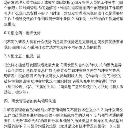
1)研发管理人员忙碌却无成效的原因剖析 2)研发管理人员的工作分类（四
个象限）和时间管理 3)问题解答：谁都知道应当按四个象限安排工作顺序
可为什么我们总安排不好？ 4)讨论：对研发管理者来说到底什么是重要的
工作？领导交代的工作到底属于哪个象限？ 5)案例：张经理的工作如何聚
焦重点
6.习惯之四：发挥优势
1)不同的研发人员有什么优势 2)是发挥优势还是克服弱点 3)发挥优势要求
我们做到什么 4)采用什么方法才能发挥不同研发人员的优势
7.习惯之五：集思广益
1)怎样才能使研发团队绩效最大化 2)研发团队合作的5种方式 3)因为差异
（四个层次）所以要集思广益 4)差异会导致冲突吗？差异与冲突的关系
5)研发冲突的原因 6)为什么研发人员与测试人员、QA会有冲突 7)冲突的
破坏性和建设性 8)冲突的状况与组织绩效 9)看录像中的冲突进行讨论
（项目经理、QA、下属的关系） 10)集思广益经常使用的方法论（脑力激
荡法、德尔菲）
四、研发管理者如何与领导沟通
1.研发管理者自己沟通能力不强而领导又不懂技术怎么办？ 2.为什么研发
工作自己觉得开展的很好却得不到老板或领导的认可？ 3.与领导沟通的重
要性 4.无数“革命先烈”的教训分享 5.领导的沟通类型 6.领导的沟通类型对
沟通的影响 7.与领导沟通的难题（尤其是没有技术背景的领导） 8.与领