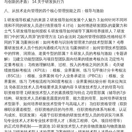
与创新的矛盾） 14.关于研发执行力
八、从技术走向管理的四个核心管理技能之四：领导与激励
1.研发领导权威力的来源 2.研发领导如何发展个人魅力 3.如何针对不同环
境和不同的研发人员进行情景领导 4.讨论：如何增进研发团队的凝聚力和
士气 5.研发领导如何授权 6.研发领导如何辅导下属和培养接班人 7.研发
部门中的“因人而异”的管理方法 1)白金法则 2)如何管理你团队性格特征不
同的下属 3)案例分析：如何考察与识别有管理潜力的技术型部属？ 4)尊
重研发技术人员个性的沟通模式与方法 5)案例研讨：如何管理技术型团队
中的悍将、润滑油、老黄牛型的部属？ 8.研发人员的考核与激励（专题讲
解） 1)建立功能型团队与项目型团队面向结果的绩效考核办法 2)定性与
定量考核法； 3)有效理解结果、过程、投入的考核之间的关系； 4)关键
绩效指标考核法（KPI法）：模板、业界案例、练习 5)平衡计分卡考核法
（BSC法）：模板、业界案例 6)个人业务承诺法（PBC法）：模板、业
界案例、练习 7)考核流程与360度考核法：业界案例比较分析 8)末位淘汰
法 9)各层次技术人员考核要求及关键内容 9.研发技术型人才的培育与任
职资格管理 1)研发技术型人才的素质模型与特点 2)培育部属（辅导的7步
结构、研发技术人员积极意愿度的培育、能力度的培育、如何培养研发技
术型新手、如何培养研发技术型骨干与高端人才） 3)任职资格管理（双阶
梯职业通道模型、任职资格的目的与作用、任职资格的体系与标准、认证
与成长、职涯发展） 4)基于任职资格的研发技术型人员的培训实习体系
5)专业技术人才和专业技术管理人才（系统工程师、QA、项目经理等）
的正式培养机制——资源池 10.研发技术型人才的非物质激励与物质激励
方法 1)研发技术型人才的需要 2)案例研讨：研发技术型人才受什么因素