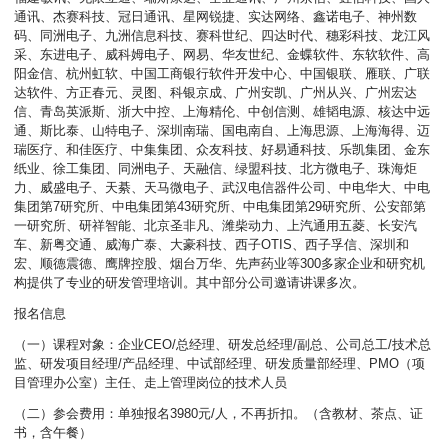
通讯、杰赛科技、冠日通讯、星网锐捷、实达网络、鑫诺电子、神州数
码、同洲电子、九洲信息科技、赛科世纪、四达时代、穗彩科技、龙江风
采、东进电子、威科姆电子、网易、华友世纪、金蝶软件、东软软件、高
阳金信、杭州虹软、中国工商银行软件开发中心、中国银联、雁联、广联
达软件、方正春元、灵图、科银京成、广州安凯、广州从兴、广州宏达
信、青岛英派斯、浙大中控、上海精伦、中创信测、雄韬电源、核达中远
通、斯比泰、山特电子、深圳南瑞、国电南自、上海思源、上海海得、迈
瑞医疗、和佳医疗、中集集团、众友科技、好易通科技、乐凯集团、金东
纸业、徐工集团、同洲电子、天融信、绿盟科技、北方微电子、珠海炬
力、威盛电子、天綦、天马微电子、武汉电信器件公司、中电华大、中电
集团第7研究所、中电集团第43研究所、中电集团第29研究所、公安部第
一研究所、研祥智能、北京圣非凡、潍柴动力、上汽通用五菱、长安汽
车、新粤交通、威海广泰、大豪科技、西子OTIS、西子孚信、深圳和
宏、顺德震德、鹰牌控股、烟台万华、先声药业等300多家企业和研究机
构提供了专业的研发管理培训。其中部分公司邀请讲课多次。
报名信息
（一）课程对象：企业CEO/总经理、研发总经理/副总、公司总工/技术总
监、研发项目经理/产品经理、中试部经理、研发质量部经理、PMO（项
目管理办公室）主任、走上管理岗位的技术人员
（二）参会费用：单独报名3980元/人，不再折扣。（含教材、茶点、证
书，含午餐）