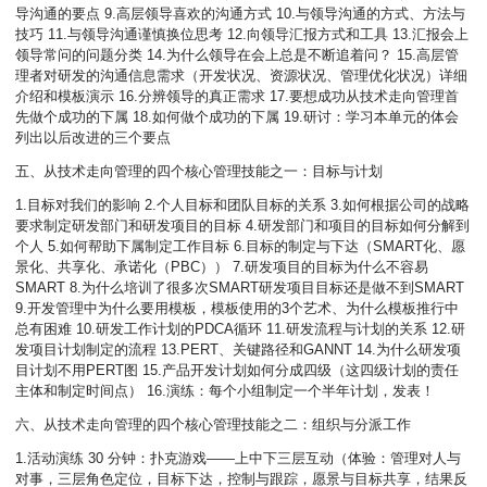
导沟通的要点 9.高层领导喜欢的沟通方式 10.与领导沟通的方式、方法与
技巧 11.与领导沟通谨慎换位思考 12.向领导汇报方式和工具 13.汇报会上
领导常问的问题分类 14.为什么领导在会上总是不断追着问？ 15.高层管
理者对研发的沟通信息需求（开发状况、资源状况、管理优化状况）详细
介绍和模板演示 16.分辨领导的真正需求 17.要想成功从技术走向管理首
先做个成功的下属 18.如何做个成功的下属 19.研讨：学习本单元的体会
列出以后改进的三个要点
五、从技术走向管理的四个核心管理技能之一：目标与计划
1.目标对我们的影响 2.个人目标和团队目标的关系 3.如何根据公司的战略
要求制定研发部门和研发项目的目标 4.研发部门和项目的目标如何分解到
个人 5.如何帮助下属制定工作目标 6.目标的制定与下达（SMART化、愿
景化、共享化、承诺化（PBC）） 7.研发项目的目标为什么不容易
SMART 8.为什么培训了很多次SMART研发项目目标还是做不到SMART
9.开发管理中为什么要用模板，模板使用的3个艺术、为什么模板推行中
总有困难 10.研发工作计划的PDCA循环 11.研发流程与计划的关系 12.研
发项目计划制定的流程 13.PERT、关键路径和GANNT 14.为什么研发项
目计划不用PERT图 15.产品开发计划如何分成四级（这四级计划的责任
主体和制定时间点） 16.演练：每个小组制定一个半年计划，发表！
六、从技术走向管理的四个核心管理技能之二：组织与分派工作
1.活动演练 30 分钟：扑克游戏——上中下三层互动（体验：管理对人与
对事，三层角色定位，目标下达，控制与跟踪，愿景与目标共享，结果反