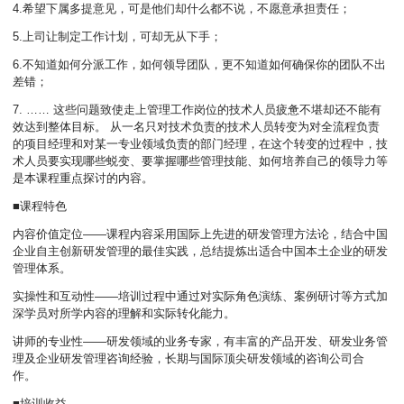
4.希望下属多提意见，可是他们却什么都不说，不愿意承担责任；
5.上司让制定工作计划，可却无从下手；
6.不知道如何分派工作，如何领导团队，更不知道如何确保你的团队不出
差错；
7.
…… 这些问题致使走上管理工作岗位的技术人员疲惫不堪却还不能有
效达到整体目标。 从一名只对技术负责的技术人员转变为对全流程负责
的项目经理和对某一专业领域负责的部门经理，在这个转变的过程中，技
术人员要实现哪些蜕变、要掌握哪些管理技能、如何培养自己的领导力等
是本课程重点探讨的内容。
■课程特色
内容价值定位――课程内容采用国际上先进的研发管理方法论，结合中国
企业自主创新研发管理的最佳实践，总结提炼出适合中国本土企业的研发
管理体系。
实操性和互动性――培训过程中通过对实际角色演练、案例研讨等方式加
深学员对所学内容的理解和实际转化能力。
讲师的专业性――研发领域的业务专家，有丰富的产品开发、研发业务管
理及企业研发管理咨询经验，长期与国际顶尖研发领域的咨询公司合
作。
■培训收益