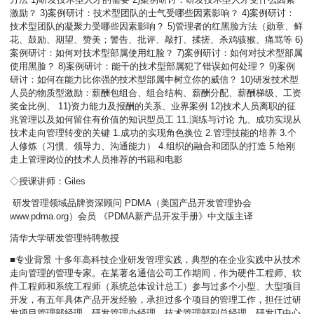
激励？ 3)案例研讨：技术型团队的士气受哪些因素影响？ 4)案例研讨：
技术型团队的凝聚力受哪些因素影响？ 5)管理者的红黑脸方法（勋章、鲜
花、鼓励、期望、赞美；警告、批评、敲打、揉搓、杀鸡骇猴、痛骂等 6)
案例研讨：如何对技术型部属使用红脸？ 7)案例研讨：如何对技术型部属
使用黑脸？ 8)案例研讨：能干的技术型部属犯了错误如何处理？ 9)案例
研讨：如何在能力比你强的技术型部属中树立你的威信？ 10)研发技术型
人员的物质型激励：薪酬包组合、组合结构、薪酬分配、薪酬梯级、工资
奖金比例、 11)资力能力及报酬的关系、业界案例 12)技术人员离职的征
兆管理以及如何留住有价值的知识型员工 11.演练与讨论 九、成功实现从
技术走向管理转变的关键 1.成功的实现角色换位 2.管理技能的培养 3.个
人修炼（习惯、领导力、沟通能力） 4.组织的融合和团队的打造 5.给刚
走上管理岗位的技术人员推荐的书籍和电影
◇授课讲师：Giles
研发管理领域品牌资深顾问 PDMA（美国产品开发管理协会
www.pdma.org）会员 《PDMA新产品开发手册》中文版主译
清华大学研发管理特聘教授
■专业背景 十多年高科技企业研发管理实践，典型的在企业实践中从技术
走向管理的管理专家。在某著名通信公司工作期间，作为硬件工程师、软
件工程师和系统工程师（系统总体设计总工）参与过多个小型、大型项目
开发，有五年具体产品开发经验，承担过多个项目的管理工作，担任过研
发项目管理部经理、研发管理办经理、技术管理部副总经理、研发IT中心