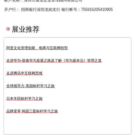
帐户名称：深圳市展业企业管理顾问有限公司
开户行： 招商银行深圳龙岗支行 银行帐号：755916205410905
展业推荐
阿里文化管理创新、电商与互联网转型
走进华为-探索华为发展之路及了解《华为基本法》管理之道
走进腾讯学互联网思维
全球领导力·美国标杆学习之旅
日本丰田标杆学习之旅
品牌变革 韩国三星标杆学习之旅