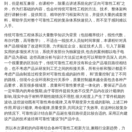
到，但是相互兼容，在课程中，除重点讲述系统化的“正向可靠性工程”之
外，作为打基础的内容，也会对传统可靠性工程的方法、技术、整体架构
进行讲解分析，提供简洁、精华的学习框架和方法，并提供大量的成套资
料，帮助学员对整个可靠性工程的复杂体系快速切入，而不至于感到难以
入手。
传统可靠性工程体系以大量数学知识为背景（包括概率统计，线性代数，
布尔代数，高等数学），不适合一线技术人员短时间掌握，本课程针对具
体产品领域做了改进和完善, 力求贴近企业，贴近技术人员，引入了新颖
实用的多项技术方法，系统开发部分为独家提供,包含的案例都以电子电
器产品为基础.
这些高效分析与设计方法反过来也可以帮助学员深入 此外,
一个很重要的区别在于，传统可靠性工程并没有和企业产品项目路径相结
合，也不考虑产品从研发到工艺之间的衔接关系，所有分析和预计都是不
考虑产品由制造过程变异对可靠性造成的副作用， 和“质量控制”走了不同
的路线，但现今企业环境和交付关系中，质量控制越来越全面包含各种产
品要求，甚至很多领域里，质量和可靠性要求是一体化的，要保证产品在
一定年限内的寿命预期,由于零部件提前失效不仅受产品内在设计规律的
影响,现实中由于材料早期性能情况不理想,很大程度上产生了零件机能的
波动,这些波动既有可靠性寿命规律,又有早期变异大造成的影响, 上述三种
作用,即设计规律, 寿命规律,质量变异,共同决定了失效率, 在这种比较复杂
的情况下, 可靠性设计结合新产品诞生项目路径是比较合适的, 采用正向建
设产品的技术途径将可靠性“建设“到产品中去。
所以本次课程的内容将结合各种可靠性工程新方法,兼顾行业新趋势，力