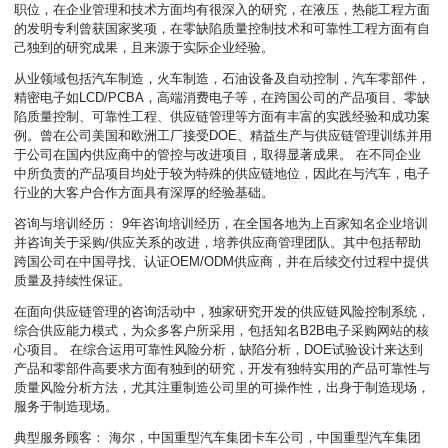
职位，在企业管理和技术方面均有很深入的研究，在液压，热能工程方面
的发明专利曾获国家奖项，在零缺陷质量控制技术和可靠性工程方面有自
己独到的研究成果，且来源于实际企业经验。
从业领域包括汽车制造，火车制造，石油设备及自动控制，汽车零部件，
精密电子如LCD/PCBA，高端消费电子等，在跨国公司的产品项目、零缺
陷质量控制、可靠性工程、供应链管理等方面有丰富的实践经验和成功案
例。曾在公司美国和欧洲工厂接受DOE、精益生产与供应链管理训练并用
于公司在国内供应商中的管控与改进项目，取得显著成果。 在不同企业
中所负责的产品项目均处于较为特殊的供应链地位，因此在与汽车，电子
行业的大客户合作方面具有深厚的经验基础。
咨询与培训经历： 9年咨询培训经历，在全国各地为上百家知名企业培训
并咨询关于采购/供应关系的改进，培养供应商管理团队。其中包括帮助
跨国公司在中国寻找、认证OEM/ODM供应商，并在后续交付过程中提供
质量及持续性保证。
在面向供应链管理的咨询活动中，独家研究开发的供应链风险控制系统，
综合供应能力模式，为众多客户所采用，包括知名B2B电子采购网站的核
心项目。 在综合运用可靠性风险分析，缺陷分析，DOE试验设计来达到
产品和零部件高要求方面有独到的研究，开发有独特实用的产品可靠性与
质量风险分析方法，尤其注重制造公司里的可操作性，出身于制造现场，
服务于制造现场。
典型服务顾客： 海尔，中国重型汽车集团卡车公司，中国重型汽车集团