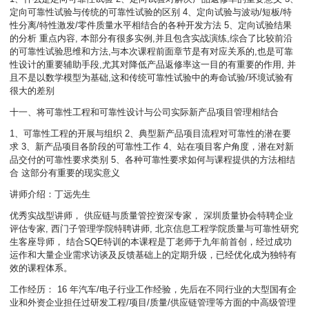
定向可靠性试验与传统的可靠性试验的区别 4、定向试验与波动/短板/特
性分离/特性激发/零件质量水平相结合的各种开发方法 5、定向试验结果
的分析 重点内容, 本部分有很多实例,并且包含实战演练,综合了比较前沿
的可靠性试验思维和方法,与本次课程前面章节是有对应关系的,也是可靠
性设计的重要辅助手段,尤其对降低产品返修率这一目的有重要的作用, 并
且不是以数学模型为基础,这和传统可靠性试验中的寿命试验/环境试验有
很大的差别
十一、将可靠性工程和可靠性设计与公司实际新产品项目管理相结合
1、可靠性工程的开展与组织 2、典型新产品项目流程对可靠性的潜在要
求 3、新产品项目各阶段的可靠性工作 4、站在项目客户角度，潜在对新
品交付的可靠性要求类别 5、各种可靠性要求如何与课程提供的方法相结
合 这部分有重要的现实意义
讲师介绍：丁远先生
优秀实战型讲师， 供应链与质量管控资深专家， 深圳质量协会特聘企业
评估专家, 西门子管理学院特聘讲师, 北京信息工程学院质量与可靠性研究
生客座导师， 结合SQE特训的本课程是丁老师于九年前首创，经过成功
运作和大量企业需求访谈及反馈基础上的定期升级，已经优化成为独特有
效的课程体系。
工作经历： 16 年汽车/电子行业工作经验，先后在不同行业的大型国有企
业和外资企业担任过研发工程/项目/质量/供应链管理等方面的中高级管理