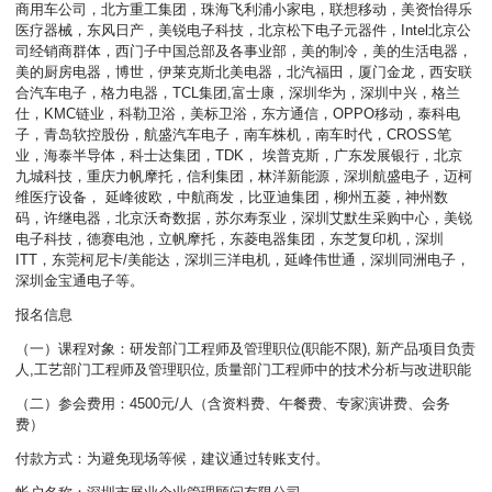
商用车公司，北方重工集团，珠海飞利浦小家电，联想移动，美资怡得乐
医疗器械，东风日产，美锐电子科技，北京松下电子元器件，Intel北京公
司经销商群体，西门子中国总部及各事业部，美的制冷，美的生活电器，
美的厨房电器，博世，伊莱克斯北美电器，北汽福田，厦门金龙，西安联
合汽车电子，格力电器，TCL集团,富士康，深圳华为，深圳中兴，格兰
仕，KMC链业，科勒卫浴，美标卫浴，东方通信，OPPO移动，泰科电
子，青岛软控股份，航盛汽车电子，南车株机，南车时代，CROSS笔
业，海泰半导体，科士达集团，TDK， 埃普克斯，广东发展银行，北京
九城科技，重庆力帆摩托，信利集团，林洋新能源，深圳航盛电子，迈柯
维医疗设备， 延峰彼欧，中航商发，比亚迪集团，柳州五菱，神州数
码，许继电器，北京沃奇数据，苏尔寿泵业，深圳艾默生采购中心，美锐
电子科技，德赛电池，立帆摩托，东菱电器集团，东芝复印机，深圳
ITT，东莞柯尼卡/美能达，深圳三洋电机，延峰伟世通，深圳同洲电子，
深圳金宝通电子等。
报名信息
（一）课程对象：研发部门工程师及管理职位(职能不限), 新产品项目负责
人,工艺部门工程师及管理职位, 质量部门工程师中的技术分析与改进职能
（二）参会费用：4500元/人（含资料费、午餐费、专家演讲费、会务
费）
付款方式：为避免现场等候，建议通过转账支付。