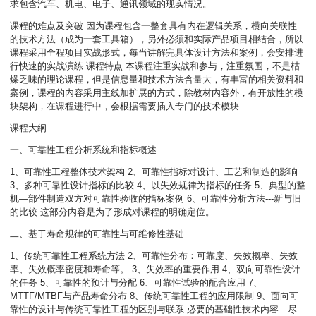
求包含汽车、机电、电子、通讯领域的现实情况。
课程的难点及突破 因为课程包含一整套具有内在逻辑关系，横向关联性
的技术方法（成为一套工具箱），另外必须和实际产品项目相结合，所以
课程采用全程项目实战形式，每当讲解完具体设计方法和案例，会安排进
行快速的实战演练 课程特点 本课程注重实战和参与，注重氛围，不是枯
燥乏味的理论课程，但是信息量和技术方法含量大，有丰富的相关资料和
案例，课程的内容采用主线加扩展的方式，除教材内容外，有开放性的模
块架构，在课程进行中，会根据需要插入专门的技术模块
课程大纲
一、可靠性工程分析系统和指标概述
1、可靠性工程整体技术架构 2、可靠性指标对设计、工艺和制造的影响
3、多种可靠性设计指标的比较 4、以失效规律为指标的任务 5、典型的整
机—部件制造双方对可靠性验收的指标案例 6、可靠性分析方法---新与旧
的比较 这部分内容是为了形成对课程的明确定位。
二、基于寿命规律的可靠性与可维修性基础
1、传统可靠性工程系统方法 2、可靠性分布：可靠度、失效概率、失效
率、失效概率密度和寿命等。 3、失效率的重要作用 4、双向可靠性设计
的任务 5、可靠性的预计与分配 6、可靠性试验的配合应用 7、
MTTF/MTBF与产品寿命分布 8、传统可靠性工程的应用限制 9、面向可
靠性的设计与传统可靠性工程的区别与联系 必要的基础性技术内容—尽