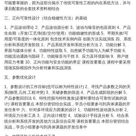
可能要掌握的，因为这部分揭示了传统可靠性工程的内在系统方法，并与
课后配套的全套技术资料相结合
三、正向可靠性设计（结合稳健性方法）的基础
1、产品波动理论 2、产品波动源分析 3、波动与噪音的包容原则 4、产品
生命期（开发/工艺/制造/交付/使用）功能稳健性的形成 5、早期失效/可
用度/可靠度的一体化原则 包含技术实例内容 创新方法实战演练 四、系统
分析和系统开发阶段 1、产品系统开发和系统分析方法 2、功能分解 3、
界面与媒体分析 4、功能特性提取 5、自然赋予功能与人为赋予功能 6、
功能流动通路与阻碍 7、功能噪音与干扰 8、应力及环境影响 9、用户使
用应力考量 10、正向功能与安全功能的界定 课程首要重点 课程中要采用
现场实际模拟作为分析对象和实战演练
五、参数优化设计
1、参数设计的工作目标(也可以称为特性设计) 2、寻找产品参数之间的关
系(物理,几何,工程冲突) 3、关键参数的筛选 4、产品生成阶段的分解 5、
产品参数回归法 6、特性挖掘与特性激发(必要时要结合可靠性试验的设
计) 课程首要重点 本部分密切结合实战，学员小组要参与到具体课题的开
发任务中 六、针对多环境应力因素的设计 1、功能特性波动源头分析 2、
环境应力分析工具 3、正向设计模型 4、试验设计手段及分析 5、结合系
统分析和系统开发的其他方法及综合应用 课程首要重点 本部分密切结合
实战，学员小组要参与到具体课题的开发任务中