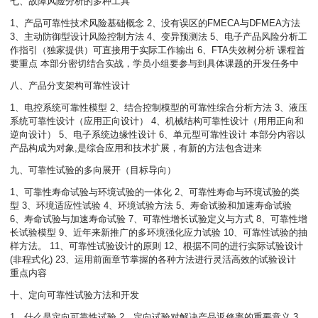
七、故障风险分析的多种工具
1、产品可靠性技术风险基础概念 2、没有误区的FMECA与DFMEA方法
3、主动防御型设计风险控制方法 4、变异预测法 5、电子产品风险分析工
作指引（独家提供）可直接用于实际工作输出 6、FTA失效树分析 课程首
要重点 本部分密切结合实战，学员小组要参与到具体课题的开发任务中
八、产品分支架构可靠性设计
1、电控系统可靠性模型 2、结合控制模型的可靠性综合分析方法 3、液压
系统可靠性设计（应用正向设计） 4、机械结构可靠性设计（用用正向和
逆向设计） 5、电子系统边缘性设计 6、单元型可靠性设计 本部分内容以
产品构成为对象,是综合应用和技术扩展，有新的方法包含进来
九、可靠性试验的多向展开（目标导向）
1、可靠性寿命试验与环境试验的一体化 2、可靠性寿命与环境试验的类
型 3、环境适应性试验 4、环境试验方法 5、寿命试验和加速寿命试验
6、寿命试验与加速寿命试验 7、可靠性增长试验定义与方式 8、可靠性增
长试验模型 9、近年来新推广的多环境强化应力试验 10、可靠性试验的抽
样方法。 11、可靠性试验设计的原则 12、根据不同的进行实际试验设计
(非程式化) 23、运用前面章节掌握的各种方法进行灵活高效的试验设计
重点内容
十、定向可靠性试验方法和开发
1、什么是定向可靠性试验 2、定向试验对解决产品返修率的重要意义 3、