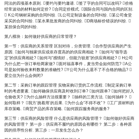
同法的四项基本原则. 要约与要约邀请. 签了字的合同可以改吗? 价格
经常波动的材料如何定价? 合同定价模式. 国际合同与国内合同的区别.
 K公司钢材采购的合同纠纷. L公司定制设备的合同纠纷. 某公司食堂
采买的合同纠纷. 某水果批发商的合同纠纷. D商场标价错误的纠纷. 
某担保合同的纠纷.
第八模块：如何做好供应商的日常管理？
第一节：供应商的关系管理 区别对待，分类管理. 合作型供应商的产生
原因. 如何与独家供应或依存度高的的供应商相处？ 如何与“领导选
定”的供应商相处? 如何与“感情好，但能力较差”的供应商相处?  H公司
为什么把一张订单给两家做? 面对福喜事件，麦当劳会如何防范? A公
司是如何验收来料数量的准确性? Y公司为什么退不了不合格的物品? 
爱立信为什么会倒闭?
第二节：采购订单的跟踪管理 实物采购订货的工作流程. 制定采购订单
时的考虑要素. 如何确保供应商及时收到订单? 如何跟单? 如何把好入
仓验收关? 为什么抽样方法很重要？ 抽样的三类方法. 如何抽样？ 
如何取样？ 我方‘挑着用’的后果. 为什么会“不得不收”？ 工厂原材料的
库存策略. 商贸产品的库存策略. 如何跟踪服务商的服务?
第三节：供应商的风险管理 什么是供应商的风险管理？ 如何做好供应商
的风险管理？ 第一步：供应商不履约的原因会有哪些？ 第二步：各种原
因的排序性分析. 第三步：一旦发生怎么办？