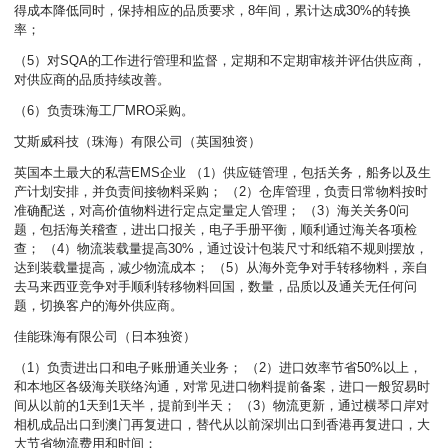
得成本降低同时，保持相应的品质要求，8年间，累计达成30%的转换
率；
（5）对SQA的工作进行管理和监督，定期和不定期审核并评估供应商，
对供应商的品质持续改善。
（6）负责珠海工厂MRO采购。
艾斯威科技（珠海）有限公司（英国独资）
英国本土最大的私营EMS企业 （1）供应链管理，包括关务，船务以及生
产计划安排，并负责间接物料采购； （2）仓库管理，负责日常物料按时
准确配送，对高价值物料进行定点定量定人管理； （3）海关关务0问
题，包括海关稽查，进出口报关，电子手册平衡，顺利通过海关各项检
查； （4）物流装载量提高30%，通过设计包装尺寸和纸箱不规则摆放，
达到装载量提高，减少物流成本； （5）从海外竞争对手转移物料，亲自
去马来西亚竞争对手顺利转移物料回国，数量，品质以及通关无任何问
题，切换客户的海外供应商。
佳能珠海有限公司（日本独资）
（1）负责进出口和电子账册通关业务； （2）进口效率节省50%以上，
和本地区各级海关联络沟通，对常见进口物料提前备案，进口一般贸易时
间从以前的1天到1天半，提前到半天； （3）物流更新，通过横琴口岸对
相机成品出口到澳门再复进口，替代从以前深圳出口到香港再复进口，大
大节省物流费用和时间；