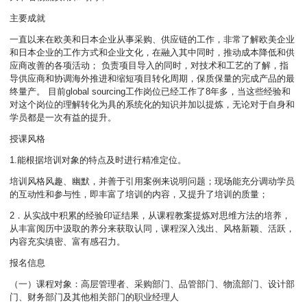
主要成就
一直以来在欧美和日本企业从事采购、供应链的工作，非常了解欧美企业
和日本企业的工作方式和企业文化，在融入其中同时，推动成本降低和供
应商改善的各项活动； 负责项目导入的同时，对技术和工艺的了解，指
导供应商和协调海外推进和缩短项目转化周期，保质保量的完成产品的最
终量产。 目前global sourcing工作岗位已经工作了8年多，当这些经验和
对这个岗位的理解转化为具的系统化的知识并加以提炼，无论对于自身和
学员都是一次有益的提升。
授课风格
1.能根据培训对象的特点及时进行精准定位。
培训风格风趣、幽默，并善于引用案例来说明问题；现场能充分调动学员
的互动性和参与性，即丰富了培训的内容，又提升了培训的质量；
2．从实战中积累的经验印证结果，从课程教案提炼对思维方法的培养，
从丰富阅历中汲取的养分来获取认同，课程深入浅出、风格新颖、活跃，
内容充实缜密、富有感召力。
报名信息
（一）课程对象：高层管理者、采购部门、品管部门、物流部门、设计部
门、财务部门及其他相关部门的职业经理人