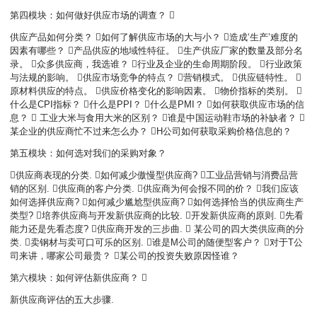
第四模块：如何做好供应市场的调查？ 
供应产品如何分类？ 如何了解供应市场的大与小？ 造成‘生产’难度的
因素有哪些？ 产品供应的地域性特征。 生产供应厂家的数量及部分名
录。 众多供应商，我选谁？ 行业及企业的生命周期阶段。 行业政策
与法规的影响。 供应市场竞争的特点？ 营销模式。 供应链特性。 
原材料供应的特点。 供应价格变化的影响因素。 物价指标的类别。 
什么是CPI指标？ 什么是PPI？ 什么是PMI？ 如何获取供应市场的信
息？  工业大米与食用大米的区别？ 谁是中国运动鞋市场的补缺者？ 
某企业的供应商忙不过来怎么办？ H公司如何获取采购价格信息的？
第五模块：如何选对我们的采购对象？
供应商表现的分类. 如何减少傲慢型供应商? 工业品营销与消费品营
销的区别. 供应商的客户分类. 供应商为何会报不同的价？ 我们应该
如何选择供应商? 如何减少尴尬型供应商? 如何选择恰当的供应商生产
类型? 培养供应商与开发新供应商的比较. 开发新供应商的原则. 先看
能力还是先看态度? 供应商开发的三步曲.  某公司的四大类供应商的分
类. 卖钢材与卖可口可乐的区别. 谁是M公司的随便型客户？ 对于T公
司来讲，哪家公司最贵？ 某公司的投资失败原因怪谁？
第六模块：如何评估新供应商？ 
新供应商评估的五大步骤.