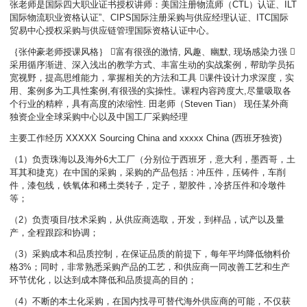
张老师是国际四大职业证书授权讲师：美国注册物流师（CTL）认证、ILT
国际物流职业资格认证”、CIPS国际注册采购与供应经理认证、ITC国际
贸易中心授权采购与供应链管理国际资格认证中心。
｛张仲豪老师授课风格｝ 富有很强的激情, 风趣、幽默, 现场感染力强 
采用循序渐进、深入浅出的教学方式、丰富生动的实战案例，帮助学员拓
宽视野，提高思维能力，掌握相关的方法和工具 课件设计力求深度，实
用、案例多为工具性案例,有很强的实操性。课程内容跨度大,尽量吸取各
个行业的精粹，具有高度的浓缩性. 田老师（Steven Tian） 现任某外商
独资企业全球采购中心以及中国工厂采购经理
主要工作经历 XXXXX Sourcing China and xxxxx China (西班牙独资)
（1）负责珠海以及海外6大工厂（分别位于西班牙，意大利，墨西哥，土
耳其和捷克）在中国的采购，采购的产品包括：冲压件，压铸件，车削
件，漆包线，铁氧体和稀土类转子，定子，塑胶件，冷挤压件和冷墩件
等；
（2）负责项目/技术采购，从供应商选取，开发，到样品，试产以及量
产，全程跟踪和协调；
（3）采购成本和品质控制，在保证品质的前提下，每年平均降低物料价
格3%；同时，非常熟悉采购产品的工艺，和供应商一同改善工艺和生产
环节优化，以达到成本降低和品质提高的目的；
（4）不断的本土化采购，在国内找寻可替代海外供应商的可能，不仅获