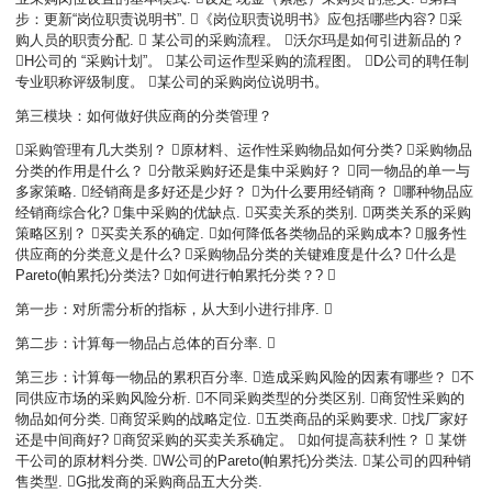
步：更新“岗位职责说明书”. 《岗位职责说明书》应包括哪些内容? 采
购人员的职责分配.  某公司的采购流程。 沃尔玛是如何引进新品的？
H公司的 “采购计划”。 某公司运作型采购的流程图。 D公司的聘任制
专业职称评级制度。 某公司的采购岗位说明书。
第三模块：如何做好供应商的分类管理？
采购管理有几大类别？ 原材料、运作性采购物品如何分类? 采购物品
分类的作用是什么？ 分散采购好还是集中采购好？ 同一物品的单一与
多家策略. 经销商是多好还是少好？ 为什么要用经销商？ 哪种物品应
经销商综合化? 集中采购的优缺点. 买卖关系的类别. 两类关系的采购
策略区别？ 买卖关系的确定. 如何降低各类物品的采购成本? 服务性
供应商的分类意义是什么? 采购物品分类的关键难度是什么? 什么是
Pareto(帕累托)分类法? 如何进行帕累托分类？? 
第一步：对所需分析的指标，从大到小进行排序. 
第二步：计算每一物品占总体的百分率. 
第三步：计算每一物品的累积百分率. 造成采购风险的因素有哪些？ 不
同供应市场的采购风险分析. 不同采购类型的分类区别. 商贸性采购的
物品如何分类. 商贸采购的战略定位. 五类商品的采购要求. 找厂家好
还是中间商好? 商贸采购的买卖关系确定。 如何提高获利性？  某饼
干公司的原材料分类. W公司的Pareto(帕累托)分类法. 某公司的四种销
售类型. G批发商的采购商品五大分类.