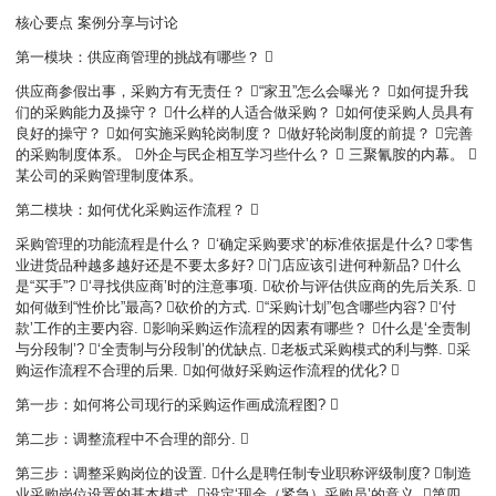
核心要点 案例分享与讨论
第一模块：供应商管理的挑战有哪些？ 
供应商参假出事，采购方有无责任？ “家丑”怎么会曝光？ 如何提升我
们的采购能力及操守？ 什么样的人适合做采购？ 如何使采购人员具有
良好的操守？ 如何实施采购轮岗制度？ 做好轮岗制度的前提？ 完善
的采购制度体系。 外企与民企相互学习些什么？  三聚氰胺的内幕。 
某公司的采购管理制度体系。
第二模块：如何优化采购运作流程？ 
采购管理的功能流程是什么？ ‘确定采购要求’的标准依据是什么? 零售
业进货品种越多越好还是不要太多好? 门店应该引进何种新品? 什么
是“买手”? ‘寻找供应商’时的注意事项. 砍价与评估供应商的先后关系. 
如何做到“性价比”最高? 砍价的方式. “采购计划”包含哪些内容? ‘付
款’工作的主要内容.
影响采购运作流程的因素有哪些？ 什么是‘全责制
与分段制’? ‘全责制与分段制’的优缺点. 老板式采购模式的利与弊. 采
购运作流程不合理的后果. 如何做好采购运作流程的优化? 
第一步：如何将公司现行的采购运作画成流程图? 
第二步：调整流程中不合理的部分. 
第三步：调整采购岗位的设置. 什么是聘任制专业职称评级制度? 制造
业采购岗位设置的基本模式. 设定‘现金（紧急）采购员’的意义. 第四