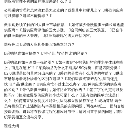
供应商管理不善的最严重后果是什么？ 
公司采购管理的总体流程是怎么走的？我是其中的哪几步？ 哪些供应商
可以得罪？哪些不能得罪？ 
做采购必须了解的14大供应市场信息。 如何减少傲慢型供应商和尴尬型
供应商？ 新供应商评估的五大步骤。 合同纠纷的五大误区。 已合作
的供应商的三大管理。 供应商表现的四大评估内容。
课程亮点 采购人应具备哪五项基本能力？
采购轮岗如何操作？ ‘性价比’与‘价性比’的区别？
采购流程如何画成一张简图？ 如何做到“不把我们的管理水平体现在嘴
上，而是在笔上”？ 采购物品为什么不能搞ABC分类，而是四限分类？
2:8原理是如何具体分出来的？ 采购的分类有什么具体的帮助？ 供应
市场领导者与补缺者的区别在哪里？ 我们应该找‘新产品’供应商还是
找‘老产品’供应商？ 供应商忙不过来怎么办？ 四种供应类型的供应商
的区别？ 评估新供应商时，如何防止它们作秀？ 签了字的约定可以反
悔吗？ 搞定傲慢型供应商的小技巧是什么？ 最有效的跟单方法是什
么？ 如何建立绩效制度才能让供应商和采购员都在意？ 现场答疑 请学
员将目前工作上遇到的与本课题相关的实际问题，写在A4纸上，提前交给
授课讲师。讲师将在授课过程的相应环节中，适时回答学员的问题，或组
织学员相互交流与分享。
课程大纲