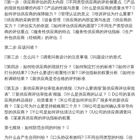
第一步：供应商评估的四大内容. 不同类型供应商的评价侧重点. 产品
的现状包括哪些内容? 产品的性能与质量. 什么是供应商的质量水平? 
如何评估供应商的保障能力？ 管理认证的意义. 培训评估为什么重要?
供应商的采购管理. 设备管理. 供应商的内部监测与改进. 供应商的
实力？ 评估实力的依据. 如何评估供应商的愿望? 不同生产类型供应
商的评估重点. 服务性供应商的特点. 服务性供应商的评估指标. 生产
外包供应商（经销商）的评估. 
第二步:应该问谁？
第三步：怎么问？ 调查问卷设计的注意事项. 问题设计的形式.
第四步：如何给供应商的现状打分？ 如何制定打分的标准? 如何计算
打分的结果? 为什么要进行权重性计算? 评估指标的权重分析. 如何分
析调研结果？ 新供应商是否合格的评判标准.
第五步：新供应商评估审批表的填报. 为什么要填报“新供应商评估审批
表”. ‘新供应商评估审批表’模版. 什么是供应商的认证？  D公司的某供
应商的样品很好，但质量差？ K公司是如何评估开厂很多年的新供应
商？ 某公司为什么要坚持赊账期三个月？ W公司是如何确认库存导向
型的供应商？ Y公司是如何评估清洁公司的？ U公司的供应商调查问
卷. 某家具供应商的评估指标的权重.
第七模块：如何防范合同的纠纷？ 
为什么会产生合同纠纷？ 口头协议有效吗? 不同合同类型的纠纷. 合