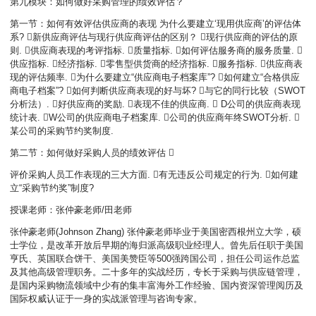
第九模块：如何做好采购管理的绩效评估？
第一节：如何有效评估供应商的表现 为什么要建立‘现用供应商’的评估体
系? 新供应商评估与现行供应商评估的区别？ 现行供应商的评估的原
则. 供应商表现的考评指标. 质量指标. 如何评估服务商的服务质量. 
供应指标. 经济指标. 零售型供货商的经济指标. 服务指标. 供应商表
现的评估频率. 为什么要建立“供应商电子档案库”? 如何建立“合格供应
商电子档案”? 如何判断供应商表现的好与坏? 与它的同行比较（SWOT
分析法）. 好供应商的奖励. 表现不佳的供应商.  D公司的供应商表现
统计表. W公司的供应商电子档案库. 公司的供应商年终SWOT分析. 
某公司的采购节约奖制度.
第二节：如何做好采购人员的绩效评估 
评价采购人员工作表现的三大方面. 有无违反公司规定的行为. 如何建
立“采购节约奖”制度?
授课老师：张仲豪老师/田老师
张仲豪老师(Johnson Zhang) 张仲豪老师毕业于美国密西根州立大学，硕
士学位，是改革开放后早期的海归派高级职业经理人。曾先后任职于美国
亨氏、英国联合饼干、美国美赞臣等500强跨国公司，担任公司运作总监
及其他高级管理职务。二十多年的实战经历，专长于采购与供应链管理，
是国内采购物流领域中少有的集丰富海外工作经验、国内资深管理阅历及
国际权威认证于一身的实战派管理与咨询专家。