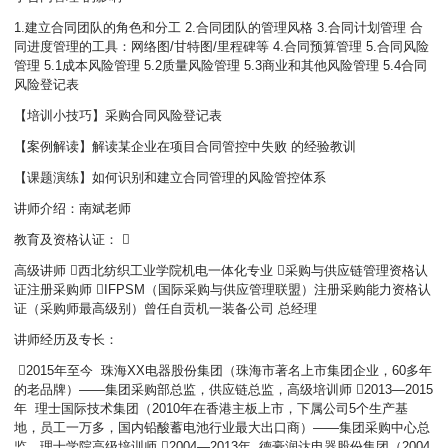
1.建立合同团队的角色和分工 2.合同团队的管理风格 3.合同计划管理 合
同进度管理的工具：网络图/甘特图/里程碑等 4.合同预算管理 5.合同风险
管理 5.1成本风险管理 5.2质量风险管理 5.3商业和其他风险管理 5.4合同
风险登记表
【培训小技巧】采购合同风险登记表
【案例解读】解读某企业在项目合同管控中失败 的经验教训
【课题演练】如何识别和建立合同管理的风险管控体系
讲师介绍：南斌老师
教育及资格认证： 
高级讲师 西北纺织工业学院机电一体化专业 采购与供应链管理资格认
证注册采购师 IFPSM（国际采购与供应管理联盟）注册采购能力资格认
证（采购师最高级别）曾任自贡机一装备公司 总经理
讲师经历及专长：
2015年至今 珠海XX电器股份集团（珠海市著名上市集团企业，60多年
的老品牌）——集团采购部总监，供应链总监，高级培训师 2013—2015
年 理士国际技术集团（2010年在香港主板上市，下属公司5个生产基
地，员工一万多，国内铅酸蓄电池行业最大出口商）——集团采购中心总
监，理士学院高级培训师 2004—2013年 德豪润达电器股份集团（2004