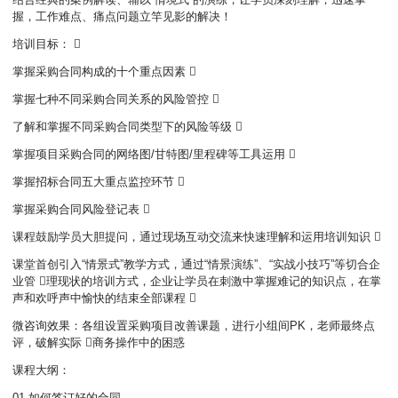
握，工作难点、痛点问题立竿见影的解决！
培训目标： 
掌握采购合同构成的十个重点因素 
掌握七种不同采购合同关系的风险管控 
了解和掌握不同采购合同类型下的风险等级 
掌握项目采购合同的网络图/甘特图/里程碑等工具运用 
掌握招标合同五大重点监控环节 
掌握采购合同风险登记表 
课程鼓励学员大胆提问，通过现场互动交流来快速理解和运用培训知识 
课堂首创引入“情景式”教学方式，通过“情景演练”、“实战小技巧”等切合企
业管 理现状的培训方式，企业让学员在刺激中掌握难记的知识点，在掌
声和欢呼声中愉快的结束全部课程 
微咨询效果：各组设置采购项目改善课题，进行小组间PK，老师最终点
评，破解实际 商务操作中的困惑
课程大纲：
01 如何签订好的合同