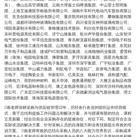
东）、佛山志高空调集团、云南大理嘉士伯啤酒集团、中山雷士照明集
团、上海艾迪康医学检验所有限公司、湖南中车时代电动汽车股份有限公
司、安克创新科技股份有限公司、重庆凯邦科技有限公司、攀钢集团有限
公司、成都环球特种玻璃制造有限公司、四川省宜宾神州玻璃有限公司、
绵阳美菱制冷有限公司、泰格微波技术股份、利尔化学股份有限公司、山
东科普电源系统有限公司、济宁山推集团、歌尔声学股份集团、山东智洋
电气股份集团、中孚信息股份集团、青岛耐克森轮胎集团、中国电子科技
集团、徐州徐工液压件集团、山东顺东集团、标准微型摩打集团、东莞好
万年电子制品集团、捷成PVC软胶制品集团、云南植物药业集团、爱普科
斯（珠海）电阻电容集团、佛塑集团、罗浮宫家具集团、国星光电集团、
佛山水业集团、迈特科技电子集团、深圳市深宇集团、广宇铝业集团、广
亚铝业集团、中山威力集团、利虹电子、华昌铝厂、辰誉电力集团、新东
方电子、玛缇陶瓷企业、华新彩印、亿美实业、格林灯饰、鼎和盛汽配、
运峰电力、荷韵特种材料、航天华涛、德奥通用航空、大雅五金制品有限
公司、宏泽电器制有限公司、康之友电器有限公司、深圳市沃特玛电池有
限公司、广东宏日科技股份有限公司、广东德豪润达电气股份集团、理士
国际技术集团、珠海双喜电器股份等。
南老师深耕采购与供应链管理22年，历经各行各业的组织运作经营模
式，善于总结和提炼工作问题点和解决方案，并与授课有限的结合，课程
立意新颖，结合目前企业采购存在的疑难杂症，对症下药。制定符合企业
实际状况的解决方案，针对采购人员的自身能力和业务技能提出有效的培
训方案。 南老师有效的总结出采购人员的八大能力培养意识，采购成本
的降龙十八掌和供应商风险控制的黄金分界线。结合自己高度的提炼和幽