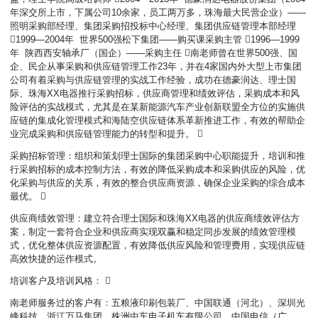
年深交所上市，下属公司10余家，员工两万多，珠海最大民营企业）——
照明采购部经理、集团采购招投标中心经理、集团供应链管理本部经理
1999—2004年 世界500强松下集团——购买课采购主管 1996—1999
年 陕西西安轴承厂（国企）——采购主任 南老师曾在世界500强、国
企、民企从事采购和供应链管理工作23年，并在4家国内外大型上市集团
公司有着采购与供应链管理的实战工作经验，成功在德豪润达、理士国
际、珠海XX电器推行采购招标，供应商管理和绩效评估，采购成本和风
险评估的实战模式，尤其是在某新能源汽车产业创新联盟全方位的实施供
应链的集成化管理模式和海陆空供应链体系革新推进工作，有效的帮助企
业完成采购和供应链管理能力的转型和提升。 
采购招标管理：组织和策划理士国际的集团采购中心职能提升，培训和推
行采购招标的成本控制方法，有效的降低采购成本和采购供应的风险，优
化采购与供应的关系，有效的整合供应商资源，确保企业采购的综合成本
最优。 
供应商绩效管理：建立符合理士国际和珠海XX电器的供应商绩效评估方
案，制定一套符合企业和供应商实现双赢和稳定同步发展的绩效管理模
式，优化整体供应资源配置，有效降低供应风险和管理费用，实现供应链
高效快捷的运作模式。
培训客户及培训风格： 
南老师服务过的客户有：五粮液印刷包装厂、中国联通（河北）、深圳光
峰科技、浙江万马集团、株洲中车电子机车有限公司、中国电信（广