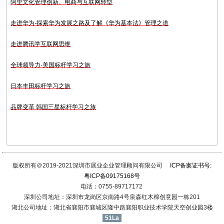
阿里文化管理创新、电商与互联网转型
走进华为-探索华为发展之路及了解《华为基本法》管理之道
走进腾讯学互联网思维
全球领导力·美国标杆学习之旅
日本丰田标杆学习之旅
品牌变革 韩国三星标杆学习之旅
版权所有＠2019-2021深圳市展业企业管理顾问有限公司
ICP备案证书号:
粤ICP备09175168号
电话：0755-89717172
深圳公司地址：深圳市龙岗区京南路4号泉森红木棉创意园一栋201
湖北公司地址：湖北省襄阳市襄城区隆中路襄阳职业技术学院天空创业园3楼
51La