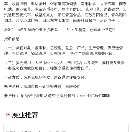
车、欧普照明、世达密封、张家港浦项钢铁、洛阳轴承、大陆汽车、南孚
电池、俊业家具、南京造币公司、恒丰泰纺织、明珠电器、迪森锅炉、上
汽通用五菱汽车、成都京东方、浙江青莲食品、江苏丹阳食品、青岛颐和
烟草、西安环球印务、日出东方太阳能、南海科日超声、泛达电子……
派出1－5名学员的企业不胜枚举…… 组团学精益，已成企业常态！
报名信息
（一）课程对象：董事长、总经理、副总、厂长、生产管理、供应链管
理、仓储管理、物流管理、采购管理、 等生产制造管理相关职位。
（二）参会费用：人民币6880元/人，费用包含：培训费、资料费及餐费
（参观考察为赠送项目）。往返交通及住宿费自理。
付款方式：为避免现场等候，建议通过转账支付。
帐户名称：深圳市展业企业管理顾问有限公司
开户行： 招商银行深圳龙岗支行 银行帐号：755916205410905
展业推荐