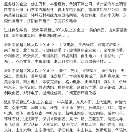
服务过的企业：佛山万和、丰爱座椅、华润下属公司、常州某汽车空调管
路有限公司、山东某汽车配件、佛山某电力配件、南海某铝制品公司、湖
南某油缸企业、环球石材福建九牧卫浴陶瓷、海信科龙、美的小天鹅、东
莞松藤电子、江阴信邦电子、东莞联立电器……
过往典型学员： 派出学员超过100人以上的企业： 美的集团、山东蔚蓝集
团、深圳豪鹏集团、惠州华阳电子……
派出学员超过50人以上的企业： 月立电器、江西绿萌、云南红塔集团、
南车集团、北车集团、宁波经信委（宁波地区的企业家）、金华经信委、
伊利集团、欧派集团、华润集团、丹姿集团、自生电力、中国移动（广
东）、齐心文具、中粮集团、浙江月立电器、江西绿萌科技……
派出学员超过20人以上的企业： 蒙牛、光明、许继集团、民生银行、美
涂士、嘉宝莉、普利斯通、保定烟厂、常德卷烟机械厂、深圳赛尔康、华
美居家具、南方电力、蒂森克虏伯、格力电器、正泰集团、真功夫、伊维
柯汽车、昭信集团、益达纺织、康捷塑胶、延锋伟世通、欧浦钢铁、浙江
利欧集团、邦泽电子、温州经信局、广州五所环境仪器……
派出学员超过5人以上的企业： 中兴通讯、东风本田、上汽通用、奔驰汽
车、众泰汽车、华晨宝马、杜邦、比亚迪、安利、神华集团、TCL、南孚
电池、哈飞、西安杨森、中电集团、新明珠陶瓷、松发陶瓷、威的电子、
环球石材、浙江新宇、深圳裕同集团、风行牛奶、三菱重工、清远先导、
奥飞动漫、赛宝认证、大富集团、华润怡宝、理想工业、德邦物流、四川
永祥、山东六和、山东康地恩、浙江科龙、中山林立、海斯坦普、华瑞汽