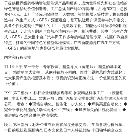
于提供世界级的移动智能新能源产品和服务，成为世界领先和社会信赖的
绿色智慧移动价值创造者。工厂总规划产能40万辆/年，占地703亩，总投
资47亿元。工厂广泛应用物联网、大数据、智能机器人等技术，将智能制
造与广汽生产方式（GPS）深度融合，是可以让用户深度参与汽车定义、
具备个性化定制生产能力的工厂，是集数字化、智能化和能源综合利用的
生态工厂，让汽车制造与自然环境融为一体、和谐共处。其中广汽生产方
式（GPS）是大批来自广汽丰田工作多年的精益管理专家，根据广汽自身
特点，打造的中国特色的精益落地模式，广汽新能源是广汽生产方式
（GPS）的诞生地与也是GPS的最佳实践地。
内容和行程安排
11.18 上午 第一部分：专家授课、精益导入（蒋老师） 精益的基本定
义； 精益的两大支柱； 从两种截然不同的、面对问题的思维方式说起；
七大浪费产生的根源及本质； 浪费的识别与正确方法； 价值流程图的真
正价值；
下午 第二部分： 标杆企业现场参观考察 参观精益样版工厂－（疫情期
间，丰田和本田工厂暂未开放，由广汽集团安排参观广汽新能源汽车有限
公司） 看点：◆现场自动化、智能化、少人化； ◆焊装高度自动化； ◆
完全平准化混流的拉动式高柔性生产线； ◆世界顶尖的目视化管理； ◆
先进的SPS(单台供件)物流模式。
晚上 第三部分：标杆企业在职高管深度分享交流。 学员参观心得分享。
丰田的现状及最新动态 日本文化及日本人特征总结 丰田独特的企业文