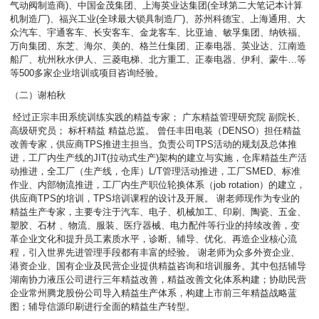
气动阀制造商)、中国金茂集团、上海英业达集团(全球第二大笔记本计算
机制造厂)、福兴工业(全球最大锁具制造厂)、苏州科德宝、上海通用、大
众汽车、宇通客车、长安客车、金龙客车、比亚迪、敏孚集团、纳铁福、
万向集团、东芝、海尔、美的、格兰仕集团、正泰电器、英业达、江南造
船厂、杭州秋水伊人、三菱电梯、北方重工、正泰电器、伊利、蒙牛…等
等500多家企业培训或项目咨询经验。
（二）谢柏秋
经过正宗丰田系统训练实践的精益专家； 广东精益管理研究院 副院长、
高级研究员； 标杆精益 精益总监。 曾任丰田电装（DENSO）担任精益
改善专家，供应商TPS推进主担当。负责公司TPS活动的规划及总体推
进，工厂内生产线的JIT(拉动式生产)架构的建立与实施，仓库精益生产活
动推进，全工厂（生产线，仓库）L/T管理活动推进，工厂SMED、标准
作业、内部物流推进，工厂内生产职位轮换体系（job rotation）的建立，
供应商TPS的培训，TPS培训课程的设计及开展。 谢老师现作为专业的
精益生产专家，主要专注于汽车、电子、机械加工、印刷、陶瓷、五金、
塑胶、石材 、物流、服装、医疗器械、电力配件等行业的持续改善，变
革企业文化和提升员工素质水平，诊断、辅导、优化、再造企业核心流
程，引入世界先进管理手段都有丰富的经验。 谢老师为众多外资企业、
港资企业、国有企业及民营企业提供精益咨询和培训服务。其中包括辅导
湖南协力液压公司进行三年精益改善，精益改善文化体系构建；协助民营
企业常州腾龙股份公司导入精益生产体系，构建上市前三年精益战略蓝
图；辅导信源印刷进行全面的精益生产转型。