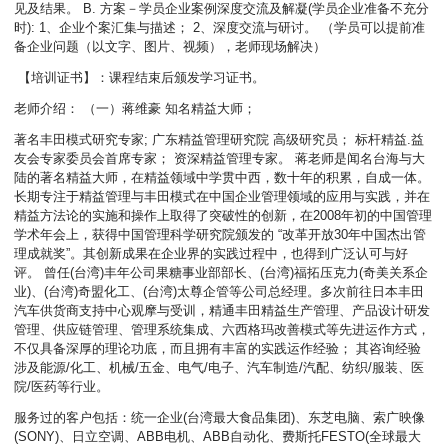
见及结果。 B. 方案－学员企业案例深度交流及解凝(学员企业准备不充分
时): 1、企业个案汇集与描述； 2、深度交流与研讨。 （学员可以提前准
备企业问题（以文字、图片、视频），老师现场解决）
【培训证书】：课程结束后颁发学习证书。
老师介绍： （一）蒋维豪 知名精益大师；
著名丰田模式研究专家; 广东精益管理研究院 高级研究员； 标杆精益.益
友会专家委员会首席专家； 资深精益管理专家。 蒋老师是闻名台海与大
陆的著名精益大师，在精益领域中学贯中西，数十年的积累，自成一体。
长期专注于精益管理与丰田模式在中国企业管理领域的应用与实践，并在
精益方法论的实施和操作上取得了突破性的创新，在2008年初的中国管理
学术年会上，获得中国管理科学研究院颁发的 “改革开放30年中国杰出管
理成就奖”。其创新成果在企业界的实践过程中，也得到广泛认可与好
评。 曾任(台湾)丰年公司果糖事业部部长、(台湾)福拓压克力(奇美关系企
业)、(台湾)奇盟化工、(台湾)太尊企管等公司总经理。多次前往日本丰田
汽车供货商支持中心观摩与受训，精通丰田精益生产管理、产品设计研发
管理、供应链管理、管理系统集成、六西格玛改善模式等先进运作方式，
不仅具备深厚的理论功底，而且拥有丰富的实践运作经验； 其咨询经验
涉及能源/化工、机械/五金、电气/电子、汽车制造/汽配、纺织/服装、医
院/医药等行业。
服务过的客户包括：统一企业(台湾最大食品集团)、东芝电脑、索广映像
(SONY)、日立空调、ABB电机、ABB自动化、费斯托FESTO(全球最大