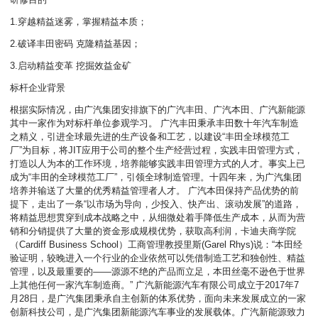
1.穿越精益迷雾，掌握精益本质；
2.破译丰田密码 克隆精益基因；
3.启动精益变革 挖掘效益金矿
标杆企业背景
根据实际情况，由广汽集团安排旗下的广汽丰田、广汽本田、广汽新能源
其中一家作为对标杆单位参观学习。 广汽丰田秉承丰田数十年汽车制造
之精义，引进全球最先进的生产设备和工艺，以建设“丰田全球模范工
厂”为目标，将JIT应用于公司的整个生产经营过程，实践丰田管理方式，
打造以人为本的工作环境，培养能够实践丰田管理方式的人才。事实上已
成为“丰田的全球模范工厂”，引领全球制造管理。十四年来，为广汽集团
培养并输送了大量的优秀精益管理者人才。 广汽本田保持产品优势的前
提下，走出了一条“以市场为导向，少投入、快产出、滚动发展”的道路，
将精益思想贯穿到成本战略之中，从细微处着手降低生产成本，从而为营
销和分销提供了大量的资金形成规模优势，获取高利润，卡迪夫商学院
（Cardiff Business School）工商管理教授里斯(Garel Rhys)说：“本田经
验证明，较晚进入一个行业的企业依然可以凭借制造工艺和独创性、精益
管理，以及最重要的——源源不绝的产品而立足，本田丝毫不逊色于世界
上其他任何一家汽车制造商。” 广汽新能源汽车有限公司成立于2017年7
月28日，是广汽集团秉承自主创新的体系优势，面向未来发展成立的一家
创新科技公司，是广汽集团新能源汽车事业的发展载体。广汽新能源致力