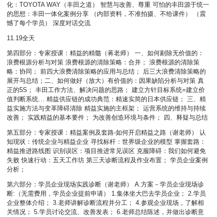
化：TOYOTA WAY（丰田之道） 智慧与改善、尊重 可怕的丰田源于统一
的思想：丰田一体化案例分享 （内部资料，不准拍摄、不给课件） （震
憾了每个学员） 深度对话交流
11.19全天
第四部分：专家授课：精益的精髓（蒋老师） 一、如何剔除无价值的：
浪费根源分析与对策 浪费根源的清除策略：合并； 浪费根源的清除策
略：协同； 前四大浪费清除策略的应用与总结； 后三大浪费清除策略的
展开与总结；二、如何做好（放大）有价值的：因果缺陷分析与对策
真
正的5S； 丰田工作方法、解决问题的思路； 建立方针目标系统=建立价
值判断系统… 精益供应链的成功典范：精速实简的日本供应链； 三、精
益实施方法与变革障碍清除 精益实施的主框架； 运营系统的维持与持续
改善； 实践精益的基本要件； 为改善创造环境与条件； 四、释疑与总结
第五部分：专家授课：精益案例及套路-如何开启精益之路（谢老师） 认
知现状：传统企业与精益企业 寻找标杆：世界级企业的模型 掌握套路：
精益推进路线图 识别误区：项目推进常见误区 克服障碍：我们如何避免
失败 快速行动：五天工作坊 第三天诊断流程及作业布置； 学员企业案例
分析；
第六部分：学员企业现场实践诊断（谢老师） A.方案－学员企业现场诊
断:（无需费用，学员企业提前申请） 1.集体坐大巴去学员企业； 2.学员
企业整体介绍； 3.老师讲解诊断流程并分工； 4.参观企业现场，了解相
关情况； 5.学员讨论交流、改善发表； 6.老师总结陈述，并做出诊断意