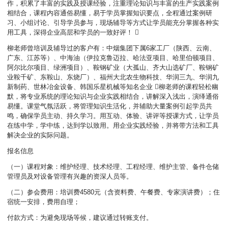
作，积累了丰富的实践及授课经验，注重理论知识与丰富的生产实践案例
相结合，课程内容通俗易懂，易于学员掌握知识要点，全程通过案例研
习、小组讨论、引导学员参与，现场辅导等方式让学员能充分掌握各种实
用工具，深得企业高层和学员的一致好评！ 
柳老师曾培训及辅导过的客户有：中烟集团下属6家工厂（陕西、云南、
广东、江苏等）、中海油（伊拉克鲁迈拉、哈法亚项目、哈里伯顿项目、
阿尔比尔项目、绿洲项目）、鞍钢矿业（大孤山、齐大山选矿厂、鞍钢矿
业鞍千矿、东鞍山、东烧厂）、福州大北农生物科技、华润三九、华润九
新制药、世林冶金设备、韩国乐星机械等知名企业 柳老师的课程轻松幽
默，将专业系统的理论知识与企业实践相结合，讲解深入浅出，演绎通俗
易懂。课堂气氛活跃，将管理知识生活化，并辅助大量案例引起学员共
鸣，确保学员主动、持久学习。用互动、体验、讲评等授课方式，让学员
在练中学，学中练，达到学以致用。用企业实践经验，并将带方法和工具
解决企业的实际问题。
报名信息
（一）课程对象：维护经理、技术经理、工程经理、维护主管、备件仓储
管理员及对设备管理有兴趣的资深人员等。
（二）参会费用：培训费4580元（含资料费、午餐费、专家演讲费）；住
宿统一安排，费用自理；
付款方式：为避免现场等候，建议通过转账支付。