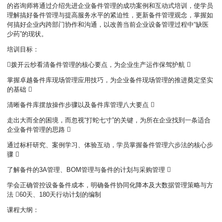
的咨询师将通过介绍先进企业备件管理的成功案例和互动式培训，使学员
理解搞好备件管理与提高服务水平的紧迫性，更新备件管理观念，掌握如
何搞好企业内跨部门协作和沟通，以改善当前企业设备管理过程中“缺医
少药”的现状。
培训目标：
拨开云纱看清备件管理的核心要点，为企业生产运作保驾护航 
掌握卓越备件库现场管理应用技巧，为企业备件现场管理的推进奠定坚实
的基础 
清晰备件库摆放操作步骤以及备件库管理八大要点 
走出大而全的困境，而忽视“打蛇七寸”的关键，为所在企业找到一条适合
企业备件管理的思路 
通过标杆研究、案例学习、体验互动，学员掌握备件管理六步法的核心步
骤 
了解备件的3A管理、BOM管理与备件的计划与采购管理 
学会正确管控设备备件成本，明确备件协同化降本及大数据管理策略与方
法 60天、180天行动计划的编制
课程大纲：