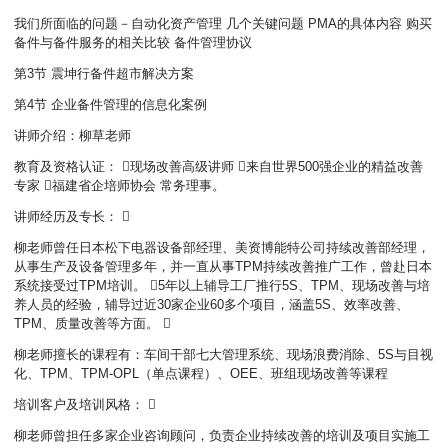
我们所面临的问题－自动化资产管理 几个关键问题 PMA的具体内容 购买
备件与备件服务的相关比较 备件管理协议
第3节 震坤行备件超市解决方案
第4节 企业备件管理的信息化案例
讲师介绍：柳草老师
教育及资格认证： 现场改善高级讲师 来自世界500强企业的精益改善
专家 福建省企培师协会 常务理事。
讲师经历及专长： 
柳老师曾任日本松下电器设备部经理、美资博能特公司持续改善部经理，
从事生产及设备管理多年，并一直从事TPM持续改善推广工作，曾赴日本
系统接受过TPM培训。 5年以上辅导工厂推行5S、TPM、现场改善与培
养人员的经验，辅导过近30家企业60多个项目，涵盖5S、效率改善、
TPM、质量改善等方面。 
柳老师擅长的课程有：车间干部七大管理系统、现场浪费消除、5S与目视
化、TPM、TPM-OPL（单点课程）、OEE、班组现场改善等课程
培训客户及培训风格： 
柳老师曾担任多家企业咨询顾问，负责企业持续改善的培训及项目实施工