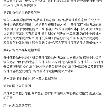
事故备件计划（电气大型电机） 备件计划跟踪表 备件管理清单 车间备件
出/入库记录表 备件报表
第3节 备件的采购策略管理
设备BOM整理你没做 备品管理形态聊一聊 备品管理系统流程 专业人士，
备件采购策略你该懂！ 您的备件费用不高才怪！ 备件储存时应考虑的三
件事 降低备件费用的两个出路 精益TPM维修健康降本[三比] 不知道为什
么走着走着采购又有新异常 新时期备件管理的一二三四 为何企业或机构
采用分段式采购作业？ 为什么采购工作必须拟订策略 当买方占优势时，
应采取何种采购策略 联合采购 为什么买方不宜过度压迫卖方降低价格？
第4节 备件库存与定额管理
备件储备品种的原则 确定备件储备品种考虑的因素和方法 梳理不同类型
设备必备的备件品种清单 备件清单3A原则的分类整理 备件清单3A原则的
分类整理解读 备件清单3A原则的分类整理 备件清单3A四级分类及其特征
备件库存模型的确定 .备件的储库定额确定储库计划
第六部分 备件协同化降本及大数据管理
第1节 国企公司案例
某烟草公司提升零配件精益管理水平 寄售制为核心的管理模式 变废为宝
的思路
第2节 外企解决方案