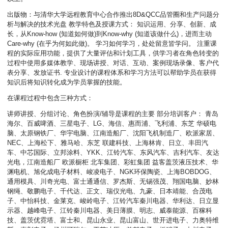
出版物：与清华大学远程教育中心合作推出8D&QCC品管圈和生产问题分
析与解决的技术光盘 教学特色及授课方式： 知识运用、分享、创新、成
长，从Know-how (知道如何做)到Know-why (知道该做什么)，进而主动
Care-why (在乎为何如此做)。 学习如何学习，处处留意皆学问。 注重课
程的实际应用功能，提供了大量评估和计划工具，供学习者在角色转变的
过程中使用多媒体教学、现场讲授、对话、互动、案例现场录像、客户代
表分享、发放证书. 专业设计的课程体系和学习方法可以帮助学员在获得
知识后将知识转化成为学员掌握的技能。
在课程过程中包含三种方式：
讲师讲授、分组讨论、角色扮演/辅导是课程的主要 部分培训客户： 青岛
海尔、百威啤酒、三星电子、LG、海信、惠而浦、飞利浦、东芝 华硕电
脑、太原钢铁厂、华宇电脑、江南造船厂、沈阳飞机制造厂、欧派家居、
NEC、上海松下、雅马哈、东芝 联建科技、上海林肯、日立、丰田汽
车、中芯国际、立邦涂料、YKK、江铃汽车、东风汽车、吉利汽车、友达
光电，江南造船厂 欧派橱柜 北车集团、彩虹集团 益客盖茨液压技术、华
渊电机、旭化成电子材料、峻凌电子、NGK环保陶瓷、上海BOBDOG、
通用模具、川奇光电、富士通通信、罗杰斯、无锡强茂、翔国电脑、妙林
钢绳、敬鹏电子、千代达、正文、瑞仪光电、九豪、日本靖能、合茂电
子、中怡科技、金莱克、峻岭电子、江铃汽车秦川电器、华利达、日立显
示器、越峰电子、江铃秦川电器、美日薄膜、明志、威泰能源、百稼科
技、盖茨优霓塔、富士和、昆山永业、昆山富山、世开进电子、力奥特维