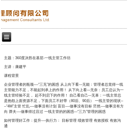
主题：360度决胜在基层-一线主管工作坊
主讲：康建平
课程背景
企业管理者的瓶颈----“三无”的困惑 从上向下看---无能：管理者总觉得一线
主管能力不足，不能起到承上的作用！ 从下向上看---无奈：员工总认为一
线主管经验不足， 起不到启下的作用！ 自己看自己---无辜：一线主管总
是抱怨上面资源不足，下面员工不好带（80后、90后） 一线主管的现状--
--“4M”主管 忙乱----做事没有计划 盲目----做事没有目标 茫然----做事没有方
向 莽夫----做事得过且过 一线主管的的困惑---“三力”管理的困惑
如何管理好工作：提升----执行力： 目标管理 绩效管理 有效授权 有效沟
通