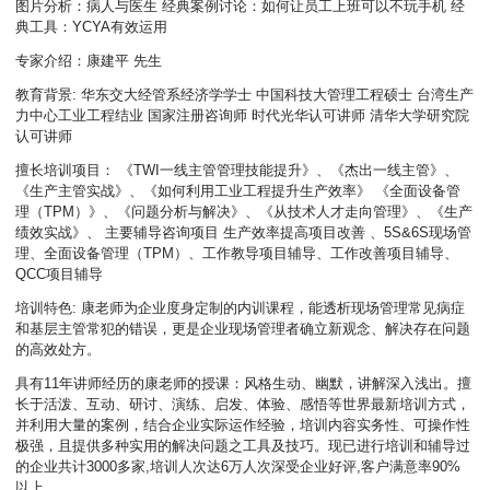
图片分析：病人与医生 经典案例讨论：如何让员工上班可以不玩手机 经
典工具：YCYA有效运用
专家介绍：康建平 先生
教育背景: 华东交大经管系经济学学士 中国科技大管理工程硕士 台湾生产
力中心工业工程结业 国家注册咨询师 时代光华认可讲师 清华大学研究院
认可讲师
擅长培训项目： 《TWI一线主管管理技能提升》、《杰出一线主管》、
《生产主管实战》、《如何利用工业工程提升生产效率》 《全面设备管
理（TPM）》、《问题分析与解决》、《从技术人才走向管理》、《生产
绩效实战》、 主要辅导咨询项目 生产效率提高项目改善 、5S&6S现场管
理、全面设备管理（TPM）、工作教导项目辅导、工作改善项目辅导、
QCC项目辅导
培训特色: 康老师为企业度身定制的内训课程，能透析现场管理常见病症
和基层主管常犯的错误，更是企业现场管理者确立新观念、解决存在问题
的高效处方。
具有11年讲师经历的康老师的授课：风格生动、幽默，讲解深入浅出。擅
长于活泼、互动、研讨、演练、启发、体验、感悟等世界最新培训方式，
并利用大量的案例，结合企业实际运作经验，培训内容实务性、可操作性
极强，且提供多种实用的解决问题之工具及技巧。现已进行培训和辅导过
的企业共计3000多家,培训人次达6万人次深受企业好评,客户满意率90%
以上。