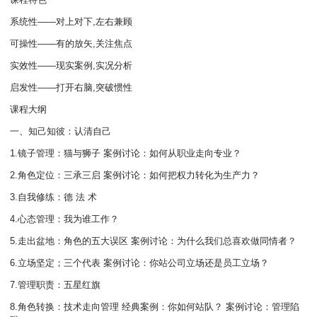
系统性——对上对下,左右兼顾
可操性——有的放矢,关注焦点
实效性——现实案例,实况分析
启发性——打开右脑,突破惯性
课程大纲
一、知己知彼：认清自己
1.镜子管理：猫与狮子 案例讨论：如何从职业走向专业？
2.角色定位：三承三启 案例讨论：如何把权力转化为生产力？
3.自我修练：德 法 术
4.心态管理：我为谁工作？
5.走出盆地：角色的五大误区 案例讨论：为什么我们总喜欢做同情者？
6.立场坚定；三个代表 案例讨论：你站公司立场还是员工立场？
7.管理职责：五星红旗
8.角色转换：技术走向管理 经典案例：你如何站队？ 案例讨论：管理陷